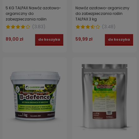
5 KG TALPAX Nawóz azotowo-
Nawóz azotowo-organiczny
organiczny do
do zabezpieczania roślin
zabezpieczania roślin
TALPAX 3 kg
(
3.83
)
(
3.48
)
89,00 zł
59,99 zł
do koszyka
do koszyka