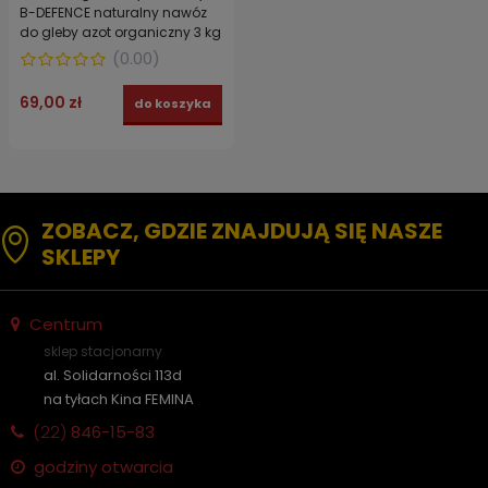
B-DEFENCE naturalny nawóz
do gleby azot organiczny 3 kg
(
0.00
)
69,00 zł
do koszyka
ZOBACZ, GDZIE ZNAJDUJĄ SIĘ NASZE
SKLEPY
Centrum
sklep stacjonarny
al. Solidarności 113d
na tyłach Kina FEMINA
(22)
846-15-83
godziny otwarcia