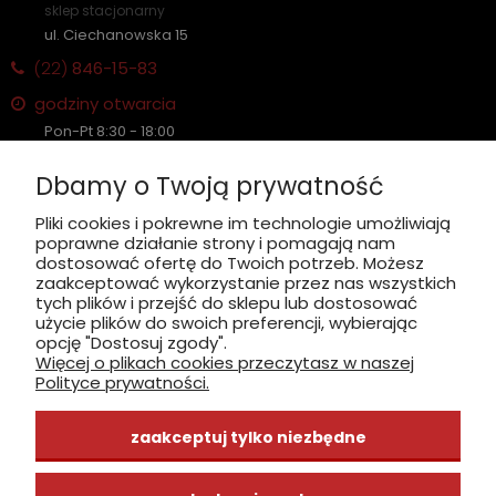
sklep stacjonarny
ul. Ciechanowska 15
(22)
846-15-83
godziny otwarcia
Pon-Pt 8:30 - 18:00
Sobota nieczynne
Dbamy o Twoją prywatność
Płatność: gotówka, karta, BLIK
Pliki cookies i pokrewne im technologie umożliwiają
poprawne działanie strony i pomagają nam
zobacz, jak dojechać
dostosować ofertę do Twoich potrzeb. Możesz
zaakceptować wykorzystanie przez nas wszystkich
tych plików i przejść do sklepu lub dostosować
użycie plików do swoich preferencji, wybierając
opcję "Dostosuj zgody".
Więcej o plikach cookies przeczytasz w naszej
INFORMACJE
Polityce prywatności.
ZAKUPY
zaakceptuj tylko niezbędne
CENTRUM WIEDZY