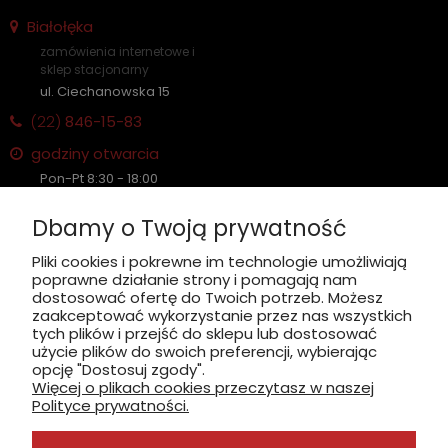
Białołęka
zamówienia internetowe i
sklep stacjonarny
ul. Ciechanowska 15
(22)
846-15-83
godziny otwarcia
Pon-Pt 8:30 - 18:00
Sobota nieczynne
Dbamy o Twoją prywatność
Płatność: gotówka, karta, BLIK
Pliki cookies i pokrewne im technologie umożliwiają
poprawne działanie strony i pomagają nam
zobacz, jak dojechać
dostosować ofertę do Twoich potrzeb. Możesz
zaakceptować wykorzystanie przez nas wszystkich
tych plików i przejść do sklepu lub dostosować
użycie plików do swoich preferencji, wybierając
opcję "Dostosuj zgody".
Więcej o plikach cookies przeczytasz w naszej
INFORMACJE
Polityce prywatności.