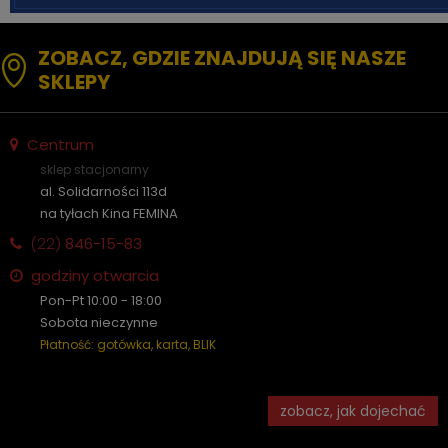
ZOBACZ, GDZIE ZNAJDUJĄ SIĘ NASZE
SKLEPY
Centrum
sklep stacjonarny
al. Solidarności 113d
na tyłach Kina FEMINA
(22)
846-15-83
godziny otwarcia
Pon-Pt 10:00 - 18:00
Sobota nieczynne
Płatność: gotówka, karta, BLIK
zobacz, jak dojechać