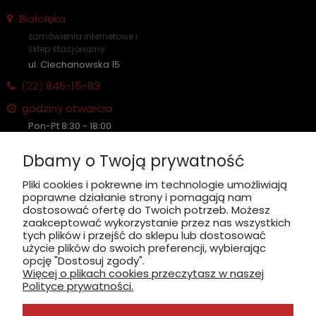
Białołęka
zamówienia internetowe i
sklep stacjonarny
ul. Ciechanowska 15
(22)
846-15-83
godziny otwarcia
Pon-Pt 8:30 - 18:00
Sobota nieczynne
Dbamy o Twoją prywatność
Płatność: gotówka, karta, BLIK
Pliki cookies i pokrewne im technologie umożliwiają
poprawne działanie strony i pomagają nam
zobacz, jak dojechać
dostosować ofertę do Twoich potrzeb. Możesz
zaakceptować wykorzystanie przez nas wszystkich
tych plików i przejść do sklepu lub dostosować
użycie plików do swoich preferencji, wybierając
opcję "Dostosuj zgody".
Więcej o plikach cookies przeczytasz w naszej
INFORMACJE
Polityce prywatności.