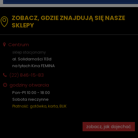
ZOBACZ, GDZIE ZNAJDUJĄ SIĘ NASZE
SKLEPY
Centrum
sklep stacjonarny
al. Solidarności 113d
na tyłach Kina FEMINA
(22)
846-15-83
godziny otwarcia
Pon-Pt 10:00 - 18:00
Sobota nieczynne
Płatność: gotówka, karta, BLIK
zobacz, jak dojechać