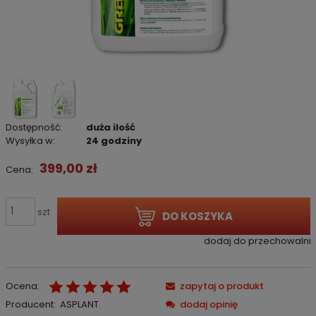
Dostępność:
duża ilość
Wysyłka w:
24 godziny
399,00 zł
Cena:
szt
DO KOSZYKA
dodaj do przechowalni
Ocena:
zapytaj o produkt
Producent:
ASPLANT
dodaj opinię