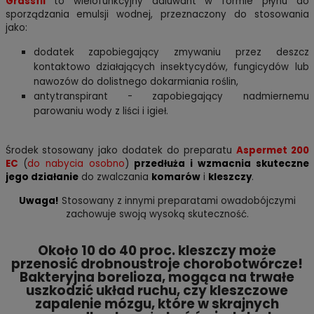
Grassfil
to wielofunkcyjny adiuwant w formie płynu do
sporządzania emulsji wodnej, przeznaczony do stosowania
jako:
dodatek zapobiegający zmywaniu przez deszcz
kontaktowo działających insektycydów, fungicydów lub
nawozów do dolistnego dokarmiania roślin,
antytranspirant - zapobiegający nadmiernemu
parowaniu wody z liści i igieł.
Środek stosowany jako dodatek do preparatu
Aspermet 200
EC
(
do nabycia osobno
)
przedłuża i wzmacnia skuteczne
jego działanie
do zwalczania
komarów
i
kleszczy
.
Uwaga!
Stosowany z innymi preparatami owadobójczymi
zachowuje swoją wysoką skuteczność.
Około 10 do 40 proc. kleszczy może
przenosić drobnoustroje chorobotwórcze!
Bakteryjna borelioza, mogąca na trwałe
uszkodzić układ ruchu, czy kleszczowe
zapalenie mózgu, które w skrajnych