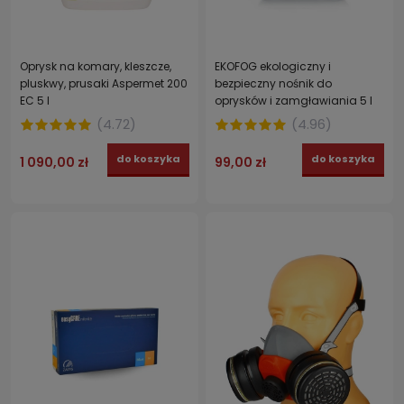
Oprysk na komary, kleszcze,
EKOFOG ekologiczny i
pluskwy, prusaki Aspermet 200
bezpieczny nośnik do
EC 5 l
oprysków i zamgławiania 5 l
(
4.72
)
(
4.96
)
do koszyka
do koszyka
1 090,00 zł
99,00 zł