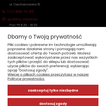
ul. Ciechanowska 15
(22)
846-15-83
godziny otwarcia
Pon-Pt 8:30 - 18:00
Sobota nieczynne
Dbamy o Twoją prywatność
Płatność: gotówka, karta, BLIK
Pliki cookies i pokrewne im technologie umożliwiają
poprawne działanie strony i pomagają nam
zobacz, jak dojechać
dostosować ofertę do Twoich potrzeb. Możesz
zaakceptować wykorzystanie przez nas wszystkich
tych plików i przejść do sklepu lub dostosować
użycie plików do swoich preferencji, wybierając
opcję "Dostosuj zgody".
Więcej o plikach cookies przeczytasz w naszej
INFORMACJE
Polityce prywatności.
ZAKUPY
zaakceptuj tylko niezbędne
CENTRUM WIEDZY
dostosuj zgody