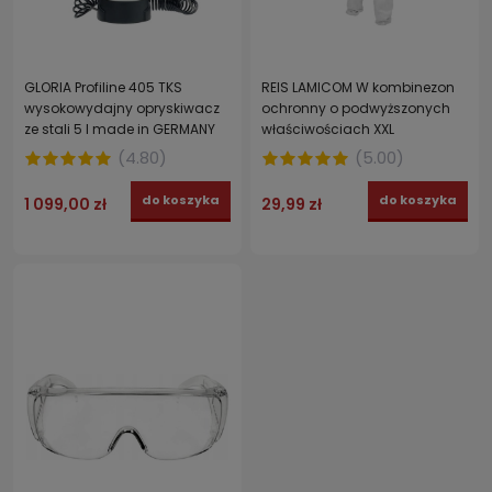
GLORIA Profiline 405 TKS
REIS LAMICOM W kombinezon
wysokowydajny opryskiwacz
ochronny o podwyższonych
ze stali 5 l made in GERMANY
właściwościach XXL
(
4.80
)
(
5.00
)
do koszyka
do koszyka
1 099,00 zł
29,99 zł