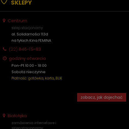
SKLEPY
Centrum
sklep stacjonarny
al. Solidarności 113d
na tyłach Kina FEMINA
(22)
846-15-83
godziny otwarcia
Pon-Pt 10:00 - 18:00
Sobota nieczynne
Płatność: gotówka, karta, BLIK
zobacz, jak dojechać
Białołęka
zamówienia internetowe i
sklep stacjonarny