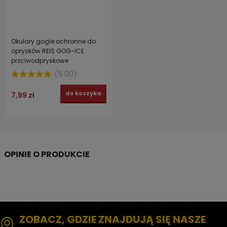
Okulary gogle ochronne do
oprysków REIS GOG-ICE
przciwodpryskowe
(
5.00
)
do koszyka
7,99 zł
ZOBACZ, GDZIE ZNAJDUJĄ SIĘ NASZE