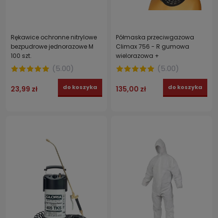
Rękawice ochronne nitrylowe
Półmaska przeciwgazowa
bezpudrowe jednorazowe M
Climax 756 - R gumowa
100 szt.
wielorazowa +
filtropochłaniacz ABEK1P3 2 szt.
(
5.00
)
(
5.00
)
do koszyka
do koszyka
23,99 zł
135,00 zł