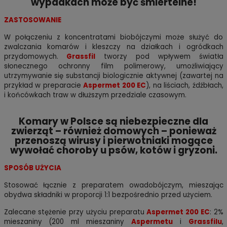
wypadkach może być śmiertelne!
ZASTOSOWANIE
W połączeniu z koncentratami biobójczymi może służyć do
zwalczania komarów i kleszczy na działkach i ogródkach
przydomowych.
Grassfil
tworzy pod wpływem światła
słonecznego ochronny film polimerowy, umożliwiający
utrzymywanie się substancji biologicznie aktywnej (zawartej na
przykład w preparacie
Aspermet 200 EC
), na liściach, źdźbłach,
i końcówkach traw w dłuższym przedziale czasowym.
Komary w Polsce są niebezpieczne dla
zwierząt – również domowych – ponieważ
przenoszą wirusy i pierwotniaki mogące
wywołać choroby u psów, kotów i gryzoni.
SPOSÓB UŻYCIA
Stosować łącznie z preparatem owadobójczym, mieszając
obydwa składniki w proporcji 1:1 bezpośrednio przed użyciem.
Zalecane stężenie przy użyciu preparatu
Aspermet 200 EC
: 2%
mieszaniny (200 ml mieszaniny
Aspermetu
i
Grassfilu
,