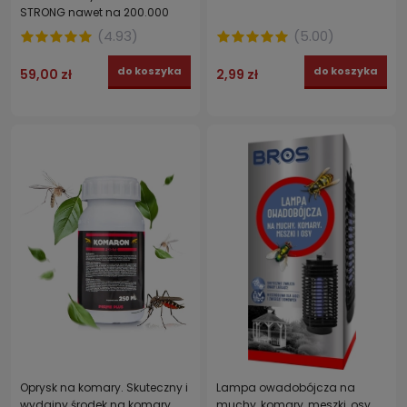
STRONG nawet na 200.000
much!
(
4.93
)
(
5.00
)
do koszyka
do koszyka
59,00 zł
2,99 zł
Oprysk na komary. Skuteczny i
Lampa owadobójcza na
wydajny środek na komary,
muchy, komary, meszki, osy