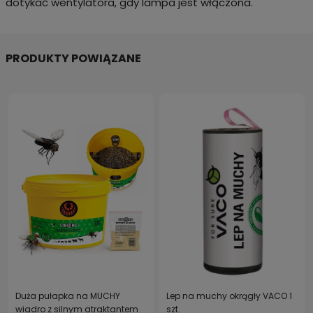
dotykać wentylatora, gdy lampa jest włączona.
PRODUKTY POWIĄZANE
Duża pułapka na MUCHY
Lep na muchy okrągły VACO 1
wiadro z silnym atraktantem
szt.