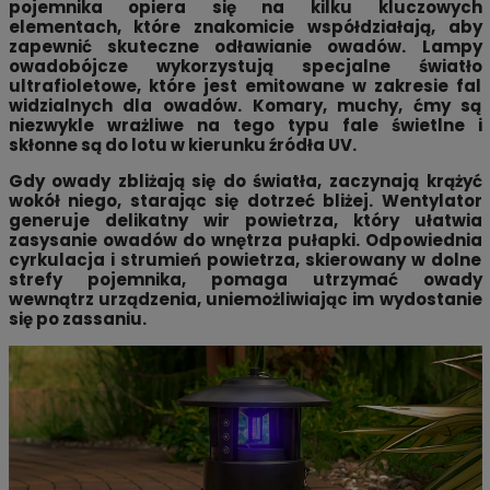
pojemnika opiera się na kilku kluczowych
elementach, które znakomicie współdziałają, aby
zapewnić skuteczne odławianie owadów. Lampy
owadobójcze wykorzystują specjalne światło
ultrafioletowe, które jest emitowane w zakresie fal
widzialnych dla owadów. Komary, muchy, ćmy są
niezwykle wrażliwe na tego typu fale świetlne i
skłonne są do lotu w kierunku źródła UV.
Gdy owady zbliżają się do światła, zaczynają krążyć
wokół niego, starając się dotrzeć bliżej. Wentylator
generuje delikatny wir powietrza, który ułatwia
zasysanie owadów do wnętrza pułapki. Odpowiednia
cyrkulacja i strumień powietrza, skierowany w dolne
strefy pojemnika, pomaga utrzymać owady
wewnątrz urządzenia, uniemożliwiając im wydostanie
się po zassaniu.