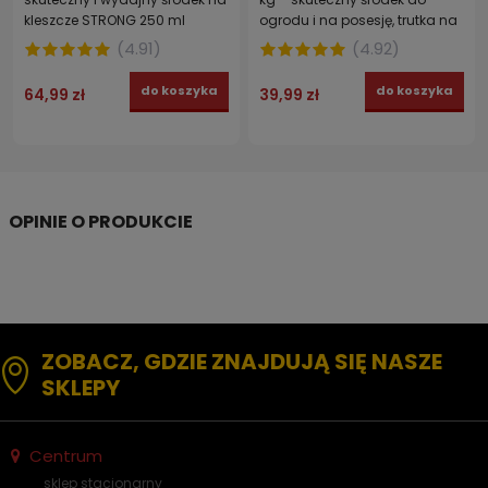
kleszcze STRONG 250 ml
ogrodu i na posesję, trutka na
mrówki
(
4.91
)
(
4.92
)
do koszyka
do koszyka
64,99 zł
39,99 zł
ZOBACZ, GDZIE ZNAJDUJĄ SIĘ NASZE
SKLEPY
Centrum
sklep stacjonarny