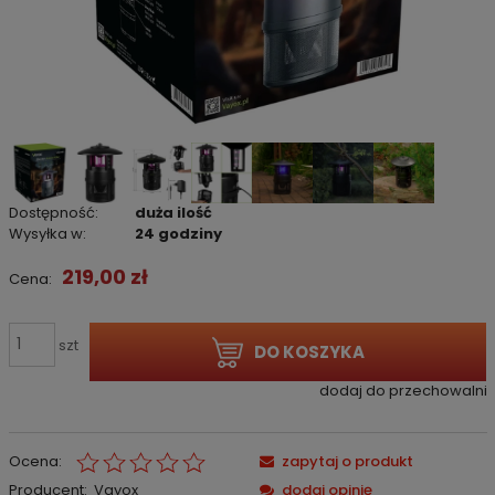
Dostępność:
duża ilość
Wysyłka w:
24 godziny
219,00 zł
Cena:
szt
DO KOSZYKA
dodaj do przechowalni
Ocena:
zapytaj o produkt
Producent:
Vayox
dodaj opinię