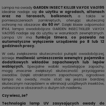
Lampa na owady
GARDEN INSECT KILLER VAYOX VAO195
idealnie nadaje się
do użytku w ogrodach, altanach
oraz na tarasach, balkonach
, a także w
pomieszczeniach zamkniętych, oferując skuteczną
ochronę na obszarze
do 60 m²
. Dzięki klasie odporności
IPX4, lampa owadobójcza GARDEN INSECTKILLER VAYOX
VAO195 nadaje się do użytku w warunkach zewnętrznych.
Lampa UV ma
funkcja timera
,
co pozwala na
automatyczne wyłączenie urządzenia po 8 lub 12
godzinach pracy.
W celu zwiększenia skuteczności pułapki owadobójczej,
istnieje
możliwość umieszczenia wewnątrz pojemnika
dodatkowych wkładów zapachowych lub lepów
wabiących.
Specjalne wabiki wydzielające zapachy,
mogą znacznie zwiększyć skuteczność przyciągania
owadów. Dzięki atraktantom zapachowym, ogrodowa
lampa na owady, może stać się jeszcze bardziej
skutecznym narzędziem w eliminacji uciążliwych insektów,
zwłaszcza w obszarach o dużym ich nasileniu.
Czy wiesz, że?
Technologia lamp UV zasysających owady do