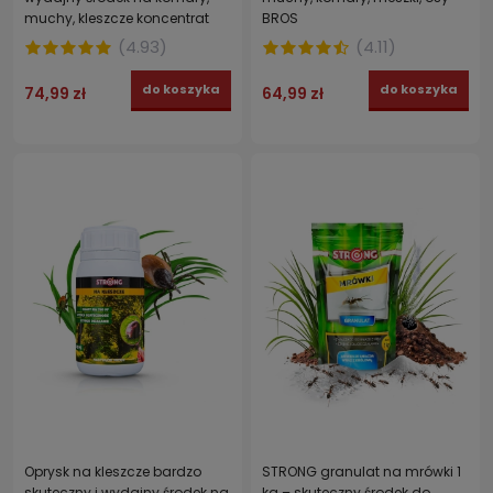
muchy, kleszcze koncentrat
BROS
KOMARON FORTE 250 ml
(
4.93
)
(
4.11
)
do koszyka
do koszyka
74,99 zł
64,99 zł
Oprysk na kleszcze bardzo
STRONG granulat na mrówki 1
skuteczny i wydajny środek na
kg – skuteczny środek do