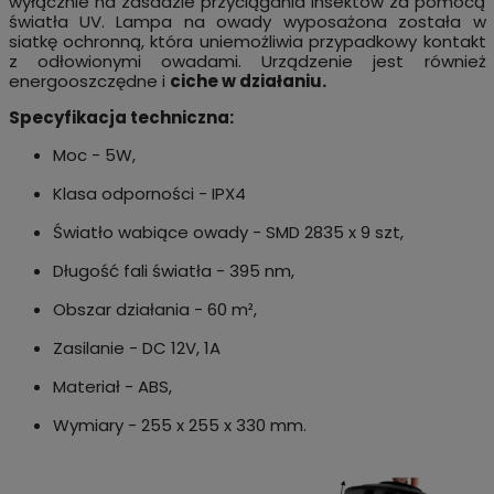
wyłącznie na zasadzie przyciągania insektów za pomocą
światła UV. Lampa na owady wyposażona została w
siatkę ochronną, która uniemożliwia przypadkowy kontakt
z odłowionymi owadami. Urządzenie jest również
energooszczędne i
ciche w działaniu.
Specyfikacja techniczna:
Moc - 5W,
Klasa odporności - IPX4
Światło wabiące owady - SMD 2835 x 9 szt,
Długość fali światła - 395 nm,
Obszar działania - 60 m²,
Zasilanie - DC 12V, 1A
Materiał - ABS,
Wymiary - 255 x 255 x 330 mm.