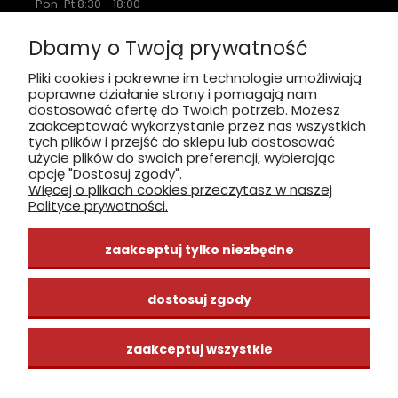
Pon-Pt 8:30 - 18:00
Sobota nieczynne
Dbamy o Twoją prywatność
Płatność: gotówka, karta, BLIK
Pliki cookies i pokrewne im technologie umożliwiają
poprawne działanie strony i pomagają nam
zobacz, jak dojechać
dostosować ofertę do Twoich potrzeb. Możesz
zaakceptować wykorzystanie przez nas wszystkich
tych plików i przejść do sklepu lub dostosować
użycie plików do swoich preferencji, wybierając
opcję "Dostosuj zgody".
Więcej o plikach cookies przeczytasz w naszej
INFORMACJE
Polityce prywatności.
ZAKUPY
zaakceptuj tylko niezbędne
CENTRUM WIEDZY
dostosuj zgody
zaakceptuj wszystkie