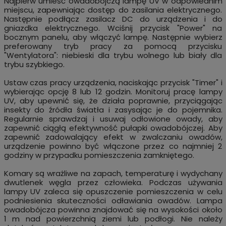
Najpierw umieść owadobójczą lampę UV w odpowiednim
miejscu, zapewniając dostęp do zasilania elektrycznego.
Następnie podłącz zasilacz DC do urządzenia i do
gniazdka elektrycznego. Wciśnij przycisk "Power" na
bocznym panelu, aby włączyć lampę. Następnie wybierz
preferowany tryb pracy za pomocą przycisku
"Wentylatora": niebieski dla trybu wolnego lub biały dla
trybu szybkiego.
Ustaw czas pracy urządzenia, naciskając przycisk "Timer" i
wybierając opcję 8 lub 12 godzin. Monitoruj pracę lampy
UV, aby upewnić się, że działa poprawnie, przyciągając
insekty do źródła światła i zasysając je do pojemnika.
Regularnie sprawdzaj i usuwaj odłowione owady, aby
zapewnić ciągłą efektywność pułapki owadobójczej. Aby
zapewnić zadowalający efekt w zwalczaniu owadów,
urządzenie powinno być włączone przez co najmniej 2
godziny w przypadku pomieszczenia zamkniętego.
Komary są wrażliwe na zapach, temperaturę i wydychany
dwutlenek węgla przez człowieka. Podczas używania
lampy UV zaleca się opuszczenie pomieszczenia w celu
podniesienia skuteczności odławiania owadów. Lampa
owadobójcza powinna znajdować się na wysokości około
1 m nad powierzchnią ziemi lub podłogi. Nie należy