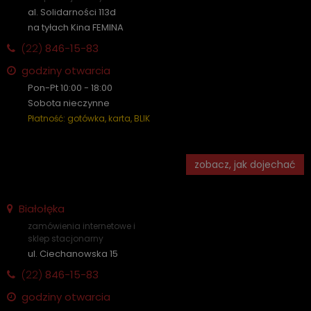
al. Solidarności 113d
na tyłach Kina FEMINA
(22)
846-15-83
godziny otwarcia
Pon-Pt 10:00 - 18:00
Sobota nieczynne
Płatność: gotówka, karta, BLIK
zobacz, jak dojechać
Białołęka
zamówienia internetowe i
sklep stacjonarny
ul. Ciechanowska 15
(22)
846-15-83
godziny otwarcia