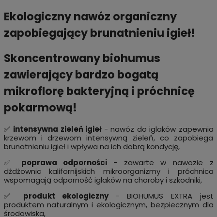
Ekologiczny nawóz organiczny
zapobiegający brunatnieniu igieł!
Skoncentrowany biohumus
zawierający bardzo bogatą
mikroflorę bakteryjną i próchnicę
pokarmową!
✅
intensywna zieleń igieł
- nawóz do iglaków zapewnia
krzewom i drzewom intensywną zieleń, co zapobiega
brunatnieniu igieł i wpływa na ich dobrą kondycję,
✅
poprawa odporności
- zawarte w nawozie z
dżdżownic kalifornijskich mikroorganizmy i próchnica
wspomagają odporność iglaków na choroby i szkodniki,
✅
produkt ekologiczny
- BIOHUMUS EXTRA jest
produktem naturalnym i ekologicznym, bezpiecznym dla
środowiska,