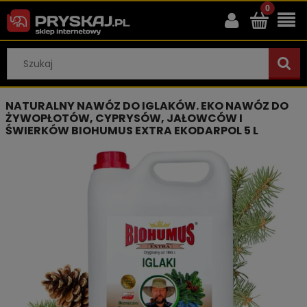
NATURALNY NAWÓZ DO IGLAKÓW. EKO NAWÓZ DO
ŻYWOPŁOTÓW, CYPRYSÓW, JAŁOWCÓW I
ŚWIERKÓW BIOHUMUS EXTRA EKODARPOL 5 L