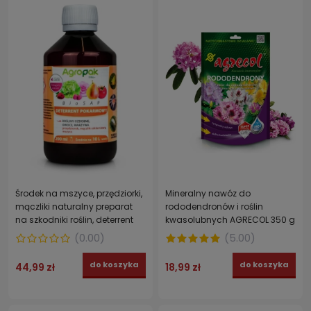
Środek na mszyce, przędziorki,
Mineralny nawóz do
mączliki naturalny preparat
rododendronów i roślin
na szkodniki roślin, deterrent
kwasolubnych AGRECOL 350 g
pokarmowy BIOSAP AGROPAK
(
0.00
)
(
5.00
)
200 ml
do koszyka
do koszyka
44,99 zł
18,99 zł