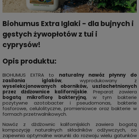
Biohumus Extra Iglaki - dla bujnych i
gęstych żywopłotów z tui i
cyprysów!
Opis produktu:
BIOHUMUS EXTRA to
naturalny nawóz płynny do
zasilania iglaków
, wyprodukowany z
wyselekcjonowanych oborników, uszlachetnionych
przez dżdżownice kalifornijskie
. Preparat zawiera
bogatą mikroflorę bakteryjną
, w tym bakterie
pozytywne azotobacter i pseudomonas, bakterie
fosforowe, celulolityczne, promieniowce oraz bakterie w
formach przetrwalnikowych.
Nawóz z dżdżownic kalifornijskich zawiera bogatą
kompozycję naturalnych składników odżywczych, co
zapewnia optymalne warunki do rozwoju wielu gatunków