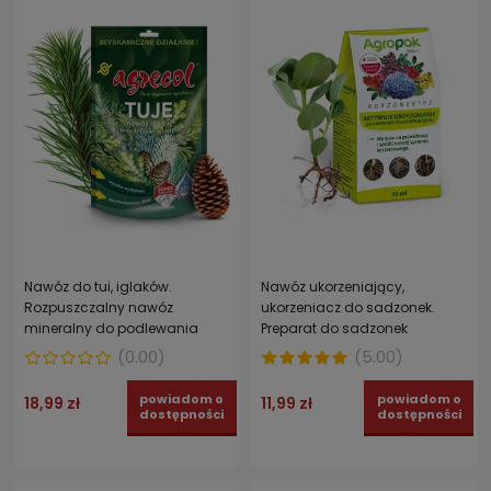
Nawóz do tui, iglaków.
Nawóz ukorzeniający,
Rozpuszczalny nawóz
ukorzeniacz do sadzonek.
mineralny do podlewania
Preparat do sadzonek
roślin iglastych AGRECOL 350
półzdrewniałych KORZONEK PZ
(
0.00
)
(
5.00
)
g
AGROPAK 30 ml
powiadom o
powiadom o
18,99 zł
11,99 zł
dostępności
dostępności