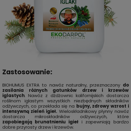
Zastosowanie:
BIOHUMUS EXTRA to nawóz naturalny, przeznaczony
do
zasilania różnych gatunków drzew i krzewów
iglastych
. Nawóz z dżdżownic kalifornijskich dostarcza
roślinom iglastym wszystkich niezbędnych składników
odżywczych, co przekłada się na
bujny, zdrowy wzrost i
intensywną zieleń igieł.
Wieloskładnikowy płynny nawóz
dostarcza mikroskładników odżywczych, które
zapobiegają brunatnieniu igieł
i zapewniają bardzo
dobre przyrosty drzew i krzewów.