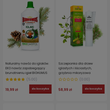
Naturalny nawóz do iglaków.
Szczepionka dla drzew
EKO nawóz zapobiegający
iglastych i liściastych,
brunatnieniu igieł BIOHUMUS
grzybnia mikoryzowa
EXTRA EKODARPOL 1 l
FYTOHELP zwiększa odporność
(
5.00
)
(
0.00
)
roślin VAXI-ROOT ZIELONY DOM
do koszyka
do koszyka
19,99 zł
58,99 zł