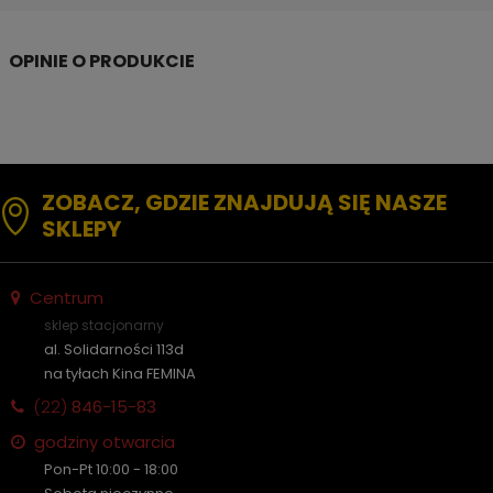
ZOBACZ, GDZIE ZNAJDUJĄ SIĘ NASZE
SKLEPY
Centrum
sklep stacjonarny
al. Solidarności 113d
na tyłach Kina FEMINA
(22)
846-15-83
godziny otwarcia
Pon-Pt 10:00 - 18:00