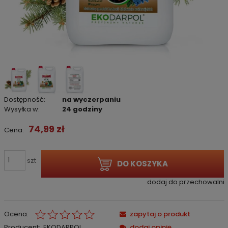
Dostępność:
na wyczerpaniu
Wysyłka w:
24 godziny
74,99 zł
Cena:
szt
DO KOSZYKA
dodaj do przechowalni
Ocena:
zapytaj o produkt
Producent:
EKODARPOL
dodaj opinię