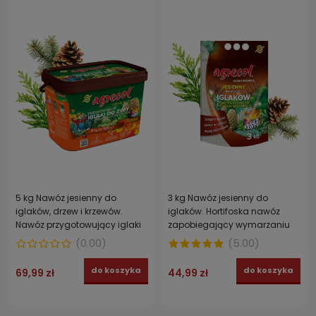
5 kg Nawóz jesienny do
3 kg Nawóz jesienny do
iglaków, drzew i krzewów.
iglaków. Hortifoska nawóz
Nawóz przygotowujący iglaki
zapobiegający wymarzaniu
do zimy AGRECOL
tui, jodeł, sosen i świerków
(
0.00
)
(
5.00
)
AGRECOL
do koszyka
do koszyka
69,99 zł
44,99 zł