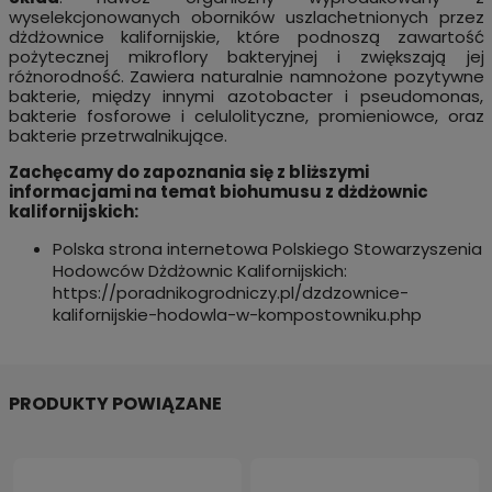
wyselekcjonowanych oborników uszlachetnionych przez
dżdżownice kalifornijskie, które podnoszą zawartość
pożytecznej mikroflory bakteryjnej i zwiększają jej
różnorodność. Zawiera naturalnie namnożone pozytywne
bakterie, między innymi azotobacter i pseudomonas,
bakterie fosforowe i celulolityczne, promieniowce, oraz
bakterie przetrwalnikujące.
Zachęcamy do zapoznania się z bliższymi
informacjami na temat biohumusu z dżdżownic
kalifornijskich:
Polska strona internetowa Polskiego Stowarzyszenia
Hodowców Dżdżownic Kalifornijskich:
https://poradnikogrodniczy.pl/dzdzownice-
kalifornijskie-hodowla-w-kompostowniku.php
PRODUKTY POWIĄZANE