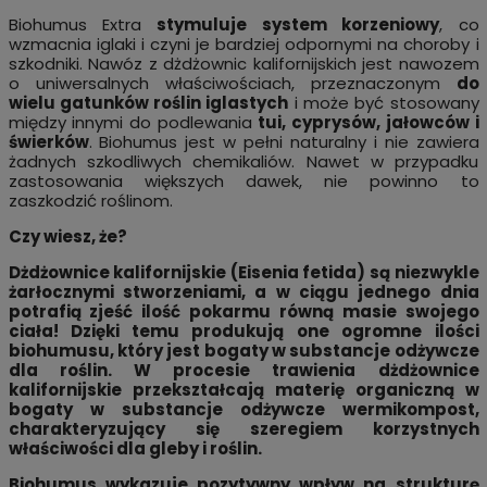
Biohumus Extra
stymuluje system korzeniowy
, co
wzmacnia iglaki i czyni je bardziej odpornymi na choroby i
szkodniki. Nawóz z dżdżownic kalifornijskich jest nawozem
o uniwersalnych właściwościach, przeznaczonym
do
wielu gatunków roślin iglastych
i może być stosowany
między innymi do podlewania
tui, cyprysów, jałowców i
świerków
. Biohumus jest w pełni naturalny i nie zawiera
żadnych szkodliwych chemikaliów. Nawet w przypadku
zastosowania większych dawek, nie powinno to
zaszkodzić roślinom.
Czy wiesz, że?
Dżdżownice kalifornijskie (Eisenia fetida) są niezwykle
żarłocznymi stworzeniami, a w ciągu jednego dnia
potrafią zjeść ilość pokarmu równą masie swojego
ciała! Dzięki temu produkują one ogromne ilości
biohumusu, który jest bogaty w substancje odżywcze
dla roślin. W procesie trawienia dżdżownice
kalifornijskie przekształcają materię organiczną w
bogaty w substancje odżywcze wermikompost,
charakteryzujący się szeregiem korzystnych
właściwości dla gleby i roślin.
Biohumus wykazuje pozytywny wpływ na strukturę