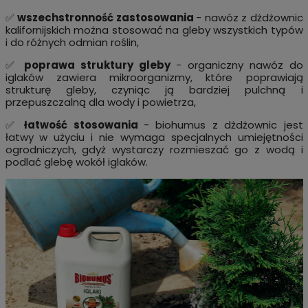
✅
wszechstronność zastosowania
- nawóz z dżdżownic
kalifornijskich można stosować na gleby wszystkich typów
i do różnych odmian roślin,
✅
poprawa struktury gleby
- organiczny nawóz do
iglaków zawiera mikroorganizmy, które poprawiają
strukturę gleby, czyniąc ją bardziej pulchną i
przepuszczalną dla wody i powietrza,
✅
łatwość stosowania
- biohumus z dżdżownic jest
łatwy w użyciu i nie wymaga specjalnych umiejętności
ogrodniczych, gdyż wystarczy rozmieszać go z wodą i
podlać glebę wokół iglaków.