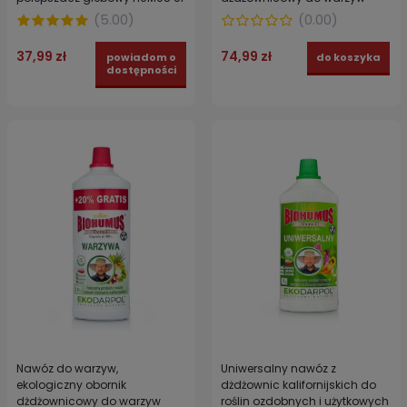
EKODARPOL 2 l
BIOHUMUS EXTRA EKODARPOL 5
(
5.00
)
(
0.00
)
L
37,99 zł
74,99 zł
powiadom o
do koszyka
dostępności
Nawóz do warzyw,
Uniwersalny nawóz z
ekologiczny obornik
dżdżownic kalifornijskich do
dżdżownicowy do warzyw
roślin ozdobnych i użytkowych