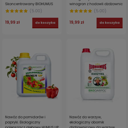
Skoncentrowany BIOHUMUS
winogron z hodowli dżdżownic
EXTRA EKODARPOL 1 l
kalifornijskich BIOHUMUS EXTRA
(
5.00
)
(
5.00
)
EKODARPOL 1 l
19,99 zł
19,99 zł
do koszyka
do koszyka
Nawóz do pomidorów i
Nawóz do warzyw,
papryki. Ekologiczny
ekologiczny obornik
polepszacz glebowy HUMUS UP
dżdżownicowy do warzyw