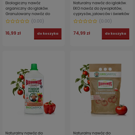
Ekologiczny nawóz
Naturalny nawóz do iglaków.
organiczny do iglaków.
EKO nawóz do żywopłotów,
Granulowany nawóz do
cyprysów, jałowców i świerków
poprawy gleby na 75 m²
BIOHUMUS EXTRA EKODARPOL 5 l
(
0.00
)
(
0.00
)
PLONAR ACTIVE EKODARPOL 1 kg
16,99 zł
74,99 zł
do koszyka
do koszyka
Naturalny nawóz do
Naturalny nawóz do