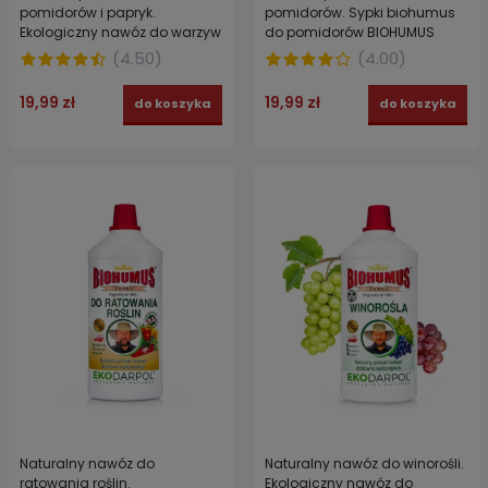
pomidorów i papryk.
pomidorów. Sypki biohumus
Ekologiczny nawóz do warzyw
do pomidorów BIOHUMUS
z hodowli dżdżownic
EXTRA EKODARPOL 1 l
(
4.50
)
(
4.00
)
kalifornijskich BIOHUMUS EXTRA
EKODARPOL 1 l
19,99 zł
19,99 zł
do koszyka
do koszyka
Naturalny nawóz do
Naturalny nawóz do winorośli.
ratowania roślin.
Ekologiczny nawóz do