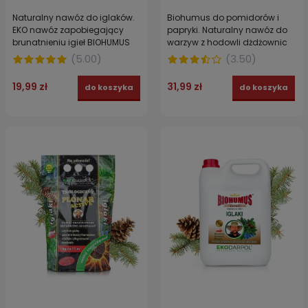
Naturalny nawóz do iglaków.
Biohumus do pomidorów i
EKO nawóz zapobiegający
papryki. Naturalny nawóz do
brunatnieniu igieł BIOHUMUS
warzyw z hodowli dżdżownic
EXTRA EKODARPOL 1 l
kalifornijskich BIOHUMUS EXTRA
(
5.00
)
(
3.50
)
EKODARPOL 2 l
19,99 zł
31,99 zł
do koszyka
do koszyka