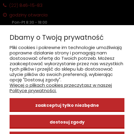
(22)
846-15-83
godziny otwarcia
Pon-Pt 8:30 - 18:00
Sobota nieczynne
Dbamy o Twoją prywatność
Płatność: gotówka, karta, BLIK
Pliki cookies i pokrewne im technologie umożliwiają
poprawne działanie strony i pomagają nam
zobacz, jak dojechać
dostosować ofertę do Twoich potrzeb. Możesz
zaakceptować wykorzystanie przez nas wszystkich
tych plików i przejść do sklepu lub dostosować
użycie plików do swoich preferencji, wybierając
opcję "Dostosuj zgody".
Więcej o plikach cookies przeczytasz w naszej
INFORMACJE
Polityce prywatności.
ZAKUPY
zaakceptuj tylko niezbędne
CENTRUM WIEDZY
dostosuj zgody