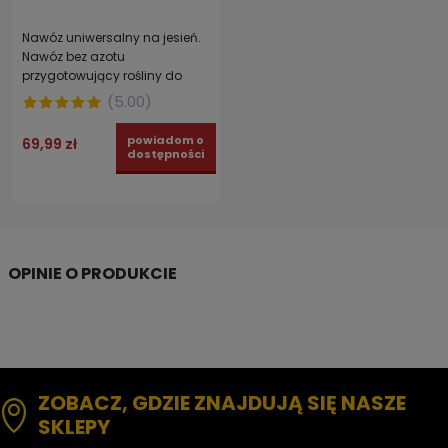
Nawóz uniwersalny na jesień.
Nawóz bez azotu
przygotowujący rośliny do
zimy AGRECOL 5 kg
(
5.00
)
powiadom o
69,99 zł
dostępności
ZOBACZ, GDZIE ZNAJDUJĄ SIĘ NASZE
SKLEPY