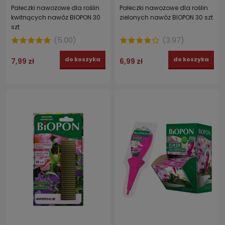
Pałeczki nawozowe dla roślin
Pałeczki nawozowe dla roślin
kwitnących nawóz BIOPON 30
zielonych nawóz BIOPON 30 szt
szt
(
5.00
)
(
3.97
)
do koszyka
do koszyka
7,99 zł
6,99 zł