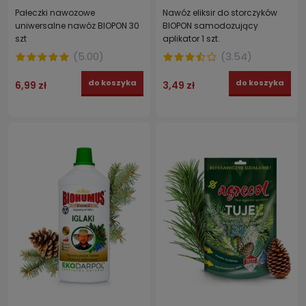
Pałeczki nawozowe
Nawóz eliksir do storczyków
uniwersalne nawóz BIOPON 30
BIOPON samodozujący
szt
aplikator 1 szt.
(
5.00
)
(
3.54
)
do koszyka
do koszyka
6,99 zł
3,49 zł