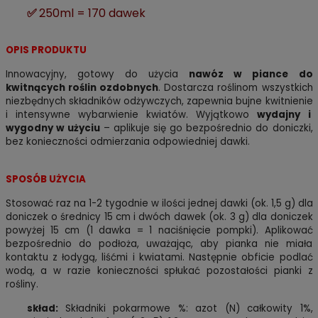
✅
250ml = 170 dawek
OPIS PRODUKTU
Innowacyjny, gotowy do użycia
nawóz w piance do
kwitnących roślin ozdobnych
. Dostarcza roślinom wszystkich
niezbędnych składników odżywczych, zapewnia bujne kwitnienie
i intensywne wybarwienie kwiatów. Wyjątkowo
wydajny i
wygodny w użyciu
– aplikuje się go bezpośrednio do doniczki,
bez konieczności odmierzania odpowiedniej dawki.
SPOSÓB UŻYCIA
Stosować raz na 1-2 tygodnie w ilości jednej dawki (ok. 1,5 g) dla
doniczek o średnicy 15 cm i dwóch dawek (ok. 3 g) dla doniczek
powyżej 15 cm (1 dawka = 1 naciśnięcie pompki). Aplikować
bezpośrednio do podłoża, uważając, aby pianka nie miała
kontaktu z łodygą, liśćmi i kwiatami. Następnie obficie podlać
wodą, a w razie konieczności spłukać pozostałości pianki z
rośliny.
skład:
Składniki pokarmowe %: azot (N) całkowity 1%,