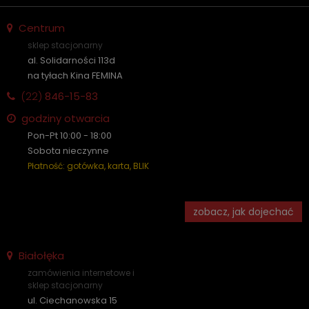
Centrum
sklep stacjonarny
al. Solidarności 113d
na tyłach Kina FEMINA
(22)
846-15-83
godziny otwarcia
Pon-Pt 10:00 - 18:00
Sobota nieczynne
Płatność: gotówka, karta, BLIK
zobacz, jak dojechać
Białołęka
zamówienia internetowe i
sklep stacjonarny
ul. Ciechanowska 15