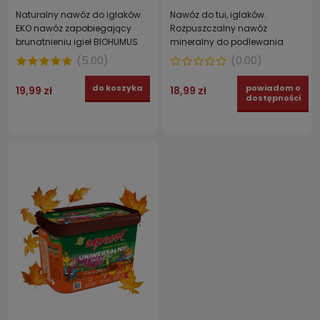
Naturalny nawóz do iglaków.
Nawóz do tui, iglaków.
EKO nawóz zapobiegający
Rozpuszczalny nawóz
brunatnieniu igieł BIOHUMUS
mineralny do podlewania
EXTRA EKODARPOL 1 l
roślin iglastych AGRECOL 350
(
5.00
)
(
0.00
)
g
do koszyka
powiadom o
19,99 zł
18,99 zł
dostępności