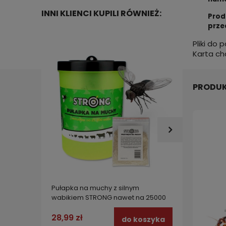
INNI KLIENCI KUPILI RÓWNIEŻ:
Prod
prze
Pliki do 
Karta ch
PRODUK
Pułapka na muchy z silnym
PANKO 
wabikiem STRONG nawet na 25000
lepowa
much!
zesta
28,99 zł
14,99 
do koszyka