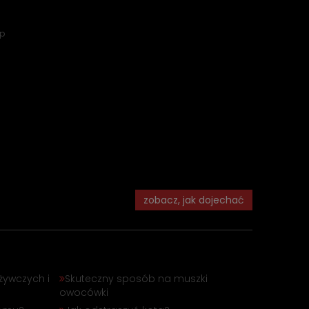
ep
zobacz, jak dojechać
żywczych i
Skuteczny sposób na muszki
owocówki