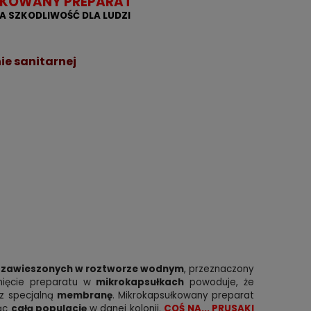
ŁKOWANY PREPARAT
KA SZKODLIWOŚĆ DLA LUDZI
ie sanitarnej
 zawieszonych w roztworze wodnym
, przeznaczony
nięcie preparatu w
mikrokapsułkach
powoduje, że
ez specjalną
membranę
. Mikrokapsułkowany preparat
jąc
całą populację
w danej kolonii.
COŚ NA... PRUSAKI