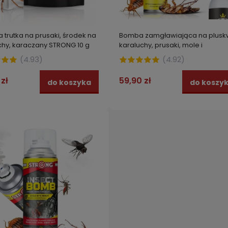
na trutka na prusaki, środek na
Bomba zamgławiająca na plusk
chy, karaczany STRONG 10 g
karaluchy, prusaki, mole i
chrząszcze DELTACAPS FORTE
(
4.93
)
(
4.92
)
zabezpiecza do 100 m3
 zł
59,90 zł
do koszyka
do koszy