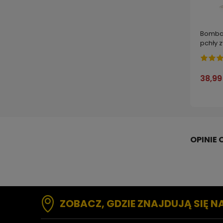
Bomba 
pchły z
muchów
pająki
38,99
ZOBACZ, GDZIE ZNAJDUJĄ SIĘ N