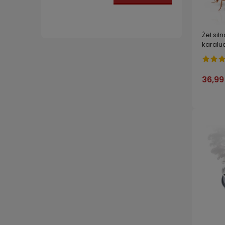
Żel sil
karalu
36,99