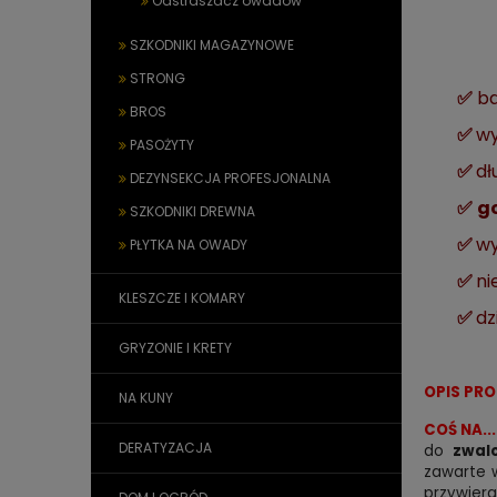
Odstraszacz owadów
SZKODNIKI MAGAZYNOWE
STRONG
✅
ba
BROS
✅
wy
PASOŻYTY
✅
dł
DEZYNSEKCJA PROFESJONALNA
✅
g
SZKODNIKI DREWNA
✅
wy
PŁYTKA NA OWADY
✅
ni
KLESZCZE I KOMARY
✅
dz
GRYZONIE I KRETY
OPIS PR
NA KUNY
COŚ NA..
DERATYZACJA
do
zwal
zawarte w
przywier