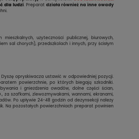
 dla ludzi
. Preparat
działa również na inne owady
hni.
ieszkalnych, użyteczności publicznej, biurowych,
em sal chorych), przedszkolach i innych, przy ścisłym
. Dyszę opryskiwacza ustawić w odpowiedniej pozycji.
ratem powierzchnie, po których biegają szkodniki.
bywania i gnieżdżenia owadów, dolne części ścian,
.O., za szafkami, zlewozmywakami, wannami, ekranami,
wadów. Po upływie 24-48 godzin od dezynsekcji należy
ik. Na pozostałych powierzchniach preparat powinien