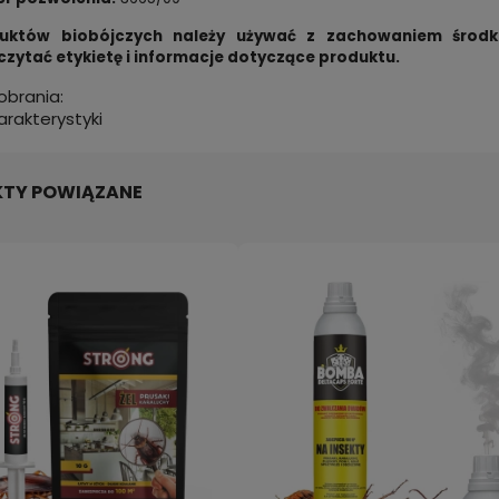
uktów biobójczych należy używać z zachowaniem środk
czytać etykietę i informacje dotyczące produktu.
pobrania:
arakterystyki
TY POWIĄZANE
dysretna wabiąca pułapka
Bomba na pchły i pająki, prep
 na MOLE SPOŻYWCZE 3 sztuki
pchły na 80 m3 STRONG 150 m
w
zł
32,99 zł
do koszyka
do kos