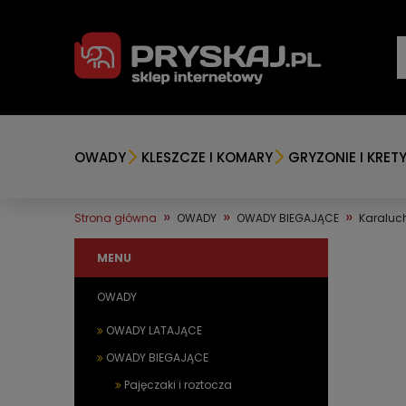
OWADY
KLESZCZE I KOMARY
GRYZONIE I KRET
»
»
»
Strona główna
OWADY
OWADY BIEGAJĄCE
Karaluch
MENU
OWADY
OWADY LATAJĄCE
OWADY BIEGAJĄCE
Pajęczaki i roztocza