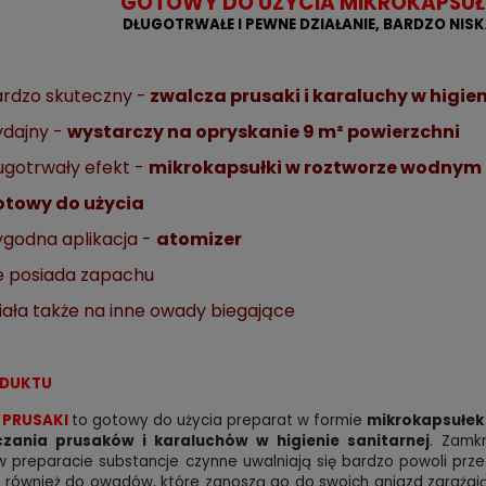
GOTOWY DO UŻYCIA MIKROKAPSU
DŁUGOTRWAŁE I PEWNE DZIAŁANIE, BARDZO NIS
rdzo skuteczny -
zwalcza prusaki i karaluchy w higien
dajny -
wystarczy na opryskanie 9 m² powierzchni
ugotrwały efekt -
mikrokapsułki w roztworze wodnym
otowy do użycia
godna aplikacja -
atomizer
e posiada zapachu
iała także na inne owady biegające
ODUKTU
. PRUSAKI
to gotowy do użycia preparat w formie
mikrokapsułek
czania prusaków i karaluchów w higienie sanitarnej
. Zamk
 preparacie substancje czynne uwalniają się bardzo powoli prz
a również do owadów, które zanoszą go do swoich gniazd zaraża