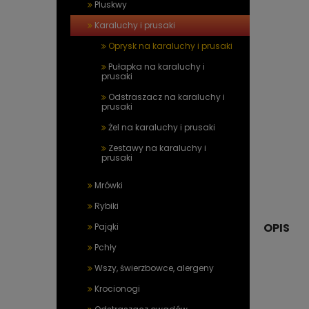
Pluskwy
Karaluchy i prusaki
Oprysk na karaluchy i prusaki
Pułapka na karaluchy i
prusaki
Odstraszacz na karaluchy i
prusaki
Żel na karaluchy i prusaki
Zestawy na karaluchy i
prusaki
Mrówki
Rybiki
OPIS
Pająki
Pchły
Wszy, świerzbowce, alergeny
Krocionogi