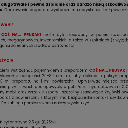
długotrwałe i pewne działanie oraz bardzo niską szkodliwość
e
. Opakowanie preparatu wystarcza ma opryskanie 9 m² powierzc
WANIE
t
COŚ NA... PRUSAKI
może być stosowany w pomieszczeniach m
ch, magazynowych, inwentarskich, a także w szpitalach (z wyjątki
ganiu zalecanych środków ostrożności.
UŻYCIA
yciem wstrząsnąć pojemnikiem z preparatem
COŚ NA... PRUSAKI
ykonać z odległości 20–30 cm tak, aby dokładnie pokryć prepa
0 ml preparatu na 1 m² powierzchni. Opryskiwać miejsca prze
nie przy listwach podłogowych, w pobliżu rur hydraulicznych i C
any mebli oraz wszelkie szpary i szczeliny stanowiące kryjówki o
arat z powierzchni, z którymi ma bezpośredni kontakt użytkown
 Po zabiegu pomieszczenia należy wywietrzyć.
d:
cyfenotryna 2,5 g/l (0,25%)
r pozwolenia:
3665/09