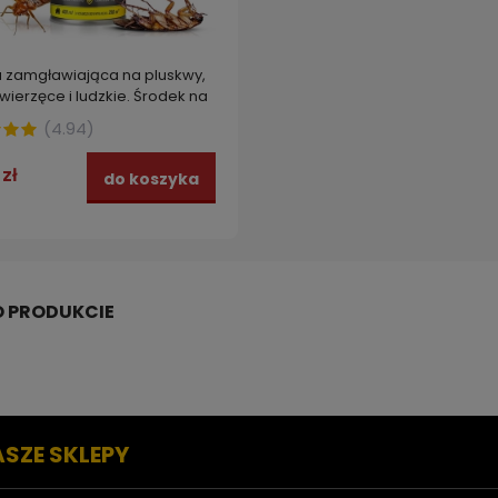
zamgławiająca na pluskwy,
wierzęce i ludzkie. Środek na
ki, komary, karaczany i
(
4.94
)
 4INSECT BOMB STRONG 400 ml
 zł
do koszyka
ASZE SKLEPY