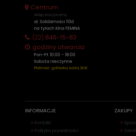
Centrum
sklep stacjonarny
al. Solidarności 113d
na tyłach Kina FEMINA
(22)
846-15-83
godziny otwarcia
Pon-Pt 10:00 - 18:00
Sobota nieczynne
Płatność: gotówka, karta, BLIK
INFORMACJE
ZAKUPY
Kontakt
Spos
Polityka prywatności
Zwrot