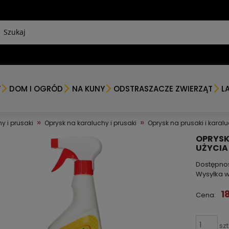
Y
DOM I OGRÓD
NA KUNY
ODSTRASZACZE ZWIERZĄT
L
»
»
y i prusaki
Oprysk na karaluchy i prusaki
Oprysk na prusaki i karal
OPRYSK
UŻYCIA
Dostępno
Wysyłka w
1
Cena:
szt