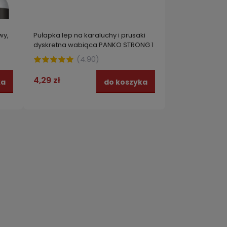
wy,
Pułapka lep na karaluchy i prusaki
dyskretna wabiąca PANKO STRONG 1
szt.
(
4.90
)
4,29 zł
ka
do koszyka