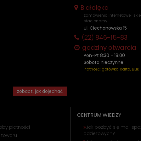
Białołęka
zamówienia internetowe i skl
stacjonarny
ul. Ciechanowska 15
(22)
846-15-83
godziny otwarcia
Pon-Pt 8:30 - 18:00
Sobota nieczynne
Płatność: gotówka, karta, BLIK
zobacz, jak dojechać
CENTRUM WIEDZY
oby płatności
Jak pozbyć się moli spo
odzieżowych?
 towaru