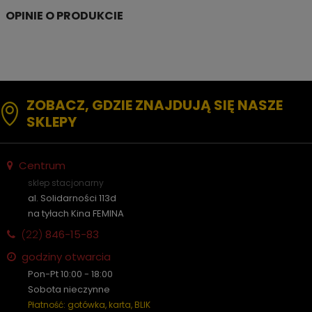
ZOBACZ, GDZIE ZNAJDUJĄ SIĘ NASZE
SKLEPY
Centrum
sklep stacjonarny
al. Solidarności 113d
na tyłach Kina FEMINA
(22)
846-15-83
godziny otwarcia
Pon-Pt 10:00 - 18:00
Sobota nieczynne
Płatność: gotówka, karta, BLIK