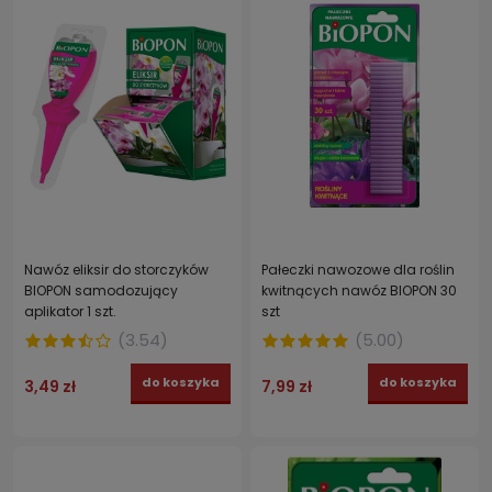
Nawóz eliksir do storczyków
Pałeczki nawozowe dla roślin
BIOPON samodozujący
kwitnących nawóz BIOPON 30
aplikator 1 szt.
szt
(
3.54
)
(
5.00
)
do koszyka
do koszyka
3,49 zł
7,99 zł