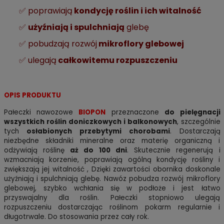
✅ poprawiają
kondycję roślin i ich witalność
✅
użyźniają i spulchniają
glebę
✅ pobudzają rozwój
mikroflory glebowej
✅ ulegają
całkowitemu rozpuszczeniu
OPIS PRODUKTU
Pałeczki nawozowe
BIOPON
przeznaczone
do pielęgnacji
wszystkich roślin doniczkowych i balkonowych
, szczególnie
tych
osłabionych przebytymi chorobami
. Dostarczają
niezbędne składniki mineralne oraz materię organiczną i
odżywiają roślinę
aż do 100 dni
. Skutecznie regenerują i
wzmacniają korzenie, poprawiają ogólną kondycję rośliny i
zwiększają jej witalność , Dzięki zawartości obornika doskonale
użyźniają i spulchniają glebę. Nawóz pobudza rozwój mikroflory
glebowej, szybko wchłania się w podłoże i jest łatwo
przyswajalny dla roślin. Pałeczki stopniowo ulegają
rozpuszczeniu dostarczając roślinom pokarm regularnie i
długotrwale. Do stosowania przez cały rok.