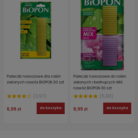
Pałeczki nawozowe dla roślin
Pałeczki nawozowe do roślin
zielonych nawóz BIOPON 30 szt
zielonych i kwitnących MIX
nawóz BIOPON 30 szt
(
3.97
)
(
5.00
)
do koszyka
do koszyka
6,99 zł
8,99 zł