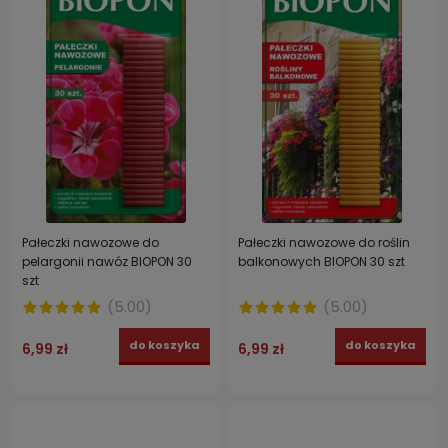
Pałeczki nawozowe do
Pałeczki nawozowe do roślin
pelargonii nawóz BIOPON 30
balkonowych BIOPON 30 szt
szt
(
5.00
)
(
5.00
)
do koszyka
do koszyka
6,99 zł
6,99 zł