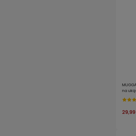
MUGGA
na uką
OWADÓW
29,99