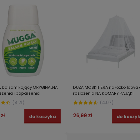
 balsam kojący ORYGINALNA
DUŻA MOSKITIERA na łóżko łatwa
szenia i poparzenia
rozłożenia NA KOMARY PAJĄKI
, MEDUZ i ROŚLIN 50 ml
OWADY
(
4.21
)
(
4.07
)
 zł
26,99 zł
do koszyka
do koszy