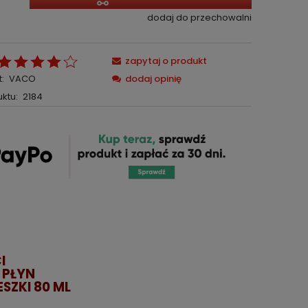
dodaj do przechowalni
zapytaj o produkt
:
VACO
dodaj opinię
ktu:
2184
I
 PŁYN
SZKI 80 ML