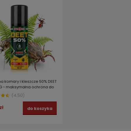
na komary i kleszcze 50% DEET
G - maksymalna ochrona do
 ukąszeń
(
4.50
)
zł
do koszyka