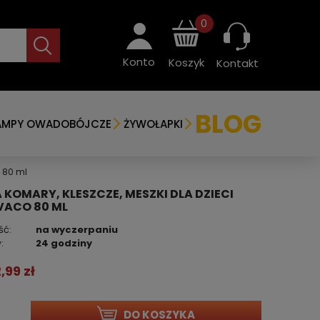
0
Konto
Koszyk
Kontakt
BLOG
AMPY OWADOBÓJCZE
ŻYWOŁAPKI
 80 ml
 KOMARY, KLESZCZE, MESZKI DLA DZIECI
 VACO 80 ML
ść:
na wyczerpaniu
:
24 godziny
2,99 zł
DO KOSZYKA