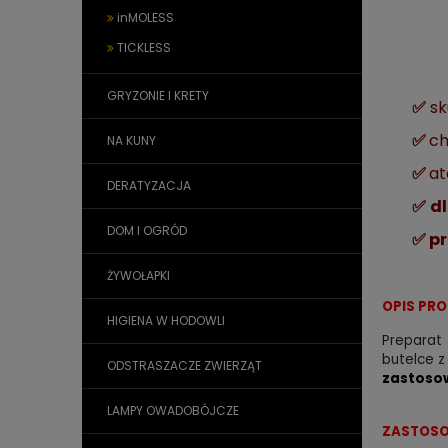
inMOLESS
TICKLESS
GRYZONIE I KRETY
✅
sk
✅
ch
NA KUNY
✅
at
DERATYZACJA
✅
dl
DOM I OGRÓD
✅ p
ŻYWOŁAPKI
OPIS PR
HIGIENA W HODOWLI
Preparat
butelce z
ODSTRASZACZE ZWIERZĄT
zastoso
LAMPY OWADOBÓJCZE
ZASTOSO