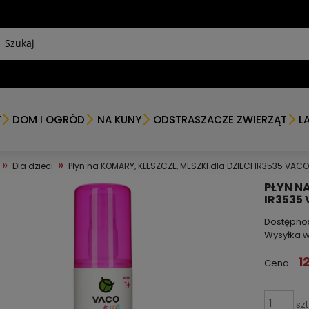
Y
DOM I OGRÓD
NA KUNY
ODSTRASZACZE ZWIERZĄT
L
»
»
Dla dzieci
Płyn na KOMARY, KLESZCZE, MESZKI dla DZIECI IR3535 VACO
PŁYN NA
IR3535
Dostępno
Wysyłka w
1
Cena:
szt