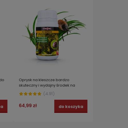
 do
Oprysk na kleszcze bardzo
skuteczny i wydajny środek na
kleszcze STRONG 250 ml
(
4.91
)
64,99 zł
ka
do koszyka