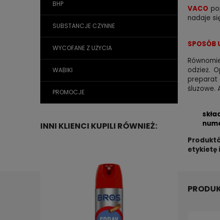
BHP
VACO
po
nadaje si
SUBSTANCJE CZYNNE
SPOSÓB 
WYCOFANE Z UŻYCIA
Równomie
odzież. O
WABIKI
preparat 
śluzowe. A
PROMOCJE
skła
nume
INNI KLIENCI KUPILI RÓWNIEŻ:
Produktó
etykietę
PRODUK