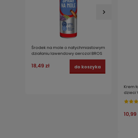
Środek na mole o natychmiastowym
Minera
działaniu lawendowy aerozol BROS
owoców
150 ml
Wielos
1,2 kg
18,49 zł
23,99
do koszyka
Krem ł
dzieci
10,99 