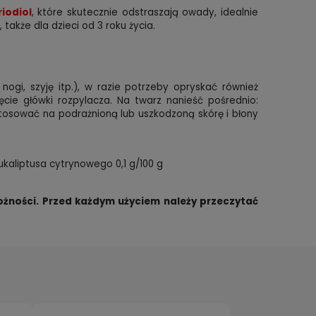
riodiol
, które skutecznie odstraszają owady, idealnie
także dla dzieci od 3 roku życia.
, nogi, szyję itp.), w razie potrzeby opryskać również
ięcie główki rozpylacza. Na twarz nanieść pośrednio:
stosować na podrażnioną lub uszkodzoną skórę i błony
ukaliptusa cytrynowego 0,1 g/100 g
żności. Przed każdym użyciem należy przeczytać