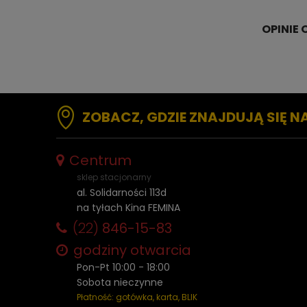
ZOBACZ, GDZIE ZNAJDUJĄ SIĘ N
Centrum
sklep stacjonarny
al. Solidarności 113d
na tyłach Kina FEMINA
(22)
846-15-83
godziny otwarcia
Pon-Pt 10:00 - 18:00
Sobota nieczynne
Płatność: gotówka, karta, BLIK