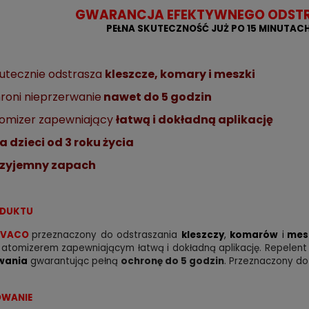
GWARANCJA EFEKTYWNEGO ODSTR
PEŁNA SKUTECZNOŚĆ JUŻ PO 15 MINUTA
utecznie odstrasza
kleszcze, komary i meszki
roni nieprzerwanie
nawet do 5 godzin
omizer zapewniający
łatwą i dokładną aplikację
a dzieci od 3 roku życia
rzyjemny zapach
ODUKTU
VACO
przeznaczony do odstraszania
kleszczy
,
komarów
i
mes
 atomizerem zapewniającym łatwą i dokładną aplikację. Repelen
wania
gwarantując pełną
ochronę do 5 godzin
. Przeznaczony do
WANIE