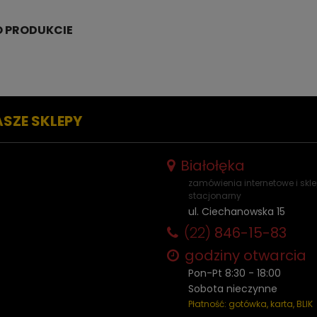
ASZE SKLEPY
Białołęka
zamówienia internetowe i skl
stacjonarny
ul. Ciechanowska 15
(22)
846-15-83
godziny otwarcia
Pon-Pt 8:30 - 18:00
Sobota nieczynne
Płatność: gotówka, karta, BLIK