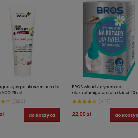
lny nawóz uniwersalny do
Spray na komary tropikalne D
, warzyw i kwiatów.
repelent 4h Tropical Formula 
kładnikowy nawóz AGRECOL
 zł
10,49 zł
do koszyka
do kos
agodzący po ukąszeniach dla
BROS wkład z płynem do
 VACO 75 ml
elektrofumigatora dla dzieci 40 
(
3.80
)
(
4.17
)
zł
22,99 zł
do koszyka
do koszy