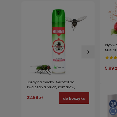
Płyn w
MUSZKI
5,99 z
Spray na muchy. Aerozol do
BROS 
zwalczania much, komarów,
DRZWI 
meszek, muszek MUCHOZOL 300 ml
22,99 zł
49,99
do koszyka