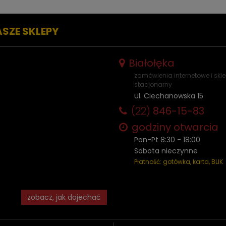
ASZE SKLEPY
Białołęka
zamówienia internetowe i skl
stacjonarny
ul. Ciechanowska 15
(22)
846-15-83
godziny otwarcia
Pon-Pt 8:30 - 18:00
Sobota nieczynne
Płatność: gotówka, karta, BLIK
zobacz, jak dojechać