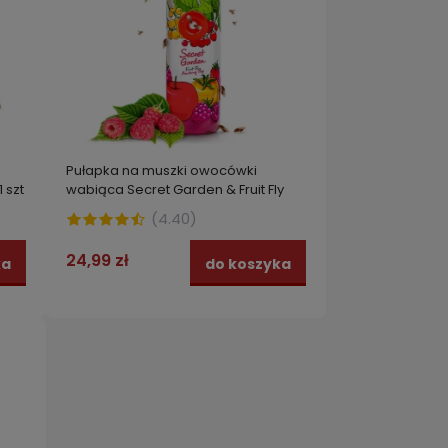
Pułapka na muszki owocówki
 szt
wabiąca Secret Garden & Fruit Fly
(
4.40
)
24,99 zł
ka
do koszyka