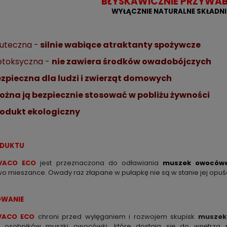
BŁYSKAWICZNIE PRZYWA
WYŁĄCZNIE NATURALNE SKŁADNI
uteczna -
silnie wabiące atraktanty spożywcze
etoksyczna -
nie zawiera środków owadobójczych
zpieczna dla ludzi i zwierząt domowych
żna ją bezpiecznie stosować w pobliżu żywności
rodukt ekologiczny
ODUKTU
VACO ECO
jest przeznaczona do odławiania
muszek owoców
 mieszance. Owady raz złapane w pułapkę nie są w stanie jej opuśc
WANIE
VACO ECO
chroni przed wylęganiem i rozwojem skupisk
muszek
h osobników muszki owocówki, które dostają się do wnętrza