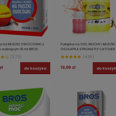
ka na MUSZKI OWOCÓWKI z
Pułapka na OSY, MUCHY i MUSZKI
 wabiącym 15 ml BROS
OSOŁAPKA STRONG FLY CATCHER 1
+ płyn WABIĄCY
(
3.75
)
(
4.96
)
zł
19,99 zł
do koszyka
do koszy