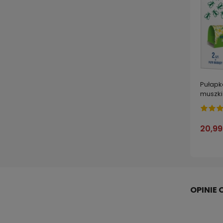
Pułapk
muszki
MOC 2 
20,99