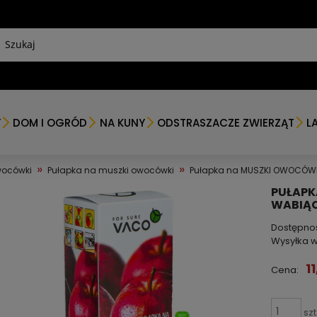
Y
DOM I OGRÓD
NA KUNY
ODSTRASZACZE ZWIERZĄT
L
»
»
wocówki
Pułapka na muszki owocówki
Pułapka na MUSZKI OWOCÓWK
PUŁAPK
WABIĄC
Dostępno
Wysyłka w
11
Cena:
szt