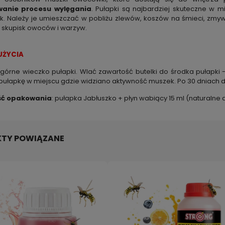
anie procesu wylęgania
. Pułapki są najbardziej skuteczne w 
 Należy je umieszczać w pobliżu zlewów, koszów na śmieci, zmyw
 skupisk owoców i warzyw.
UŻYCIA
górne wieczko pułapki. Wlać zawartość butelki do środka pułapki -
pułapkę w miejscu gdzie widziano aktywność muszek. Po 30 dniach dz
ść opakowania
: pułapka Jabłuszko + płyn wabiący 15 ml (naturalne 
TY POWIĄZANE