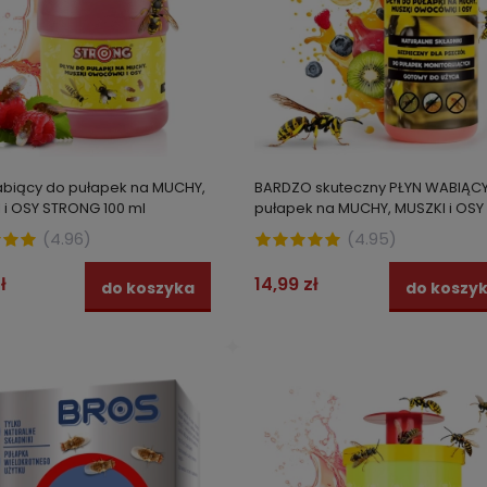
abiący do pułapek na MUCHY,
BARDZO skuteczny PŁYN WABIĄC
 i OSY STRONG 100 ml
pułapek na MUCHY, MUSZKI i OSY
ml STRONG
(
4.96
)
(
4.95
)
ł
14,99 zł
do koszyka
do koszy
SIATKA MAGNETYCZNA NA
Najmocniejsza trutka na szczu
moskitiera 100 x 220 cm biała
myszy pasta brodifakum 450 g
150g) STRONG
 zł
24,99 zł
do koszyka
do kos
Najniższa cena:
39,00 zł