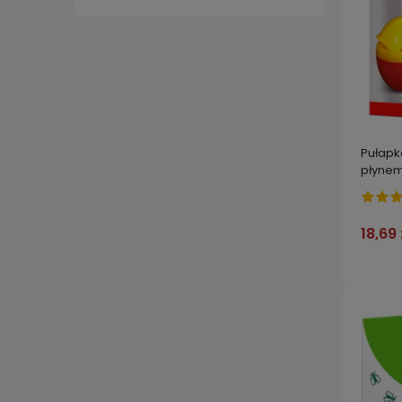
Pułap
płynem
18,69 