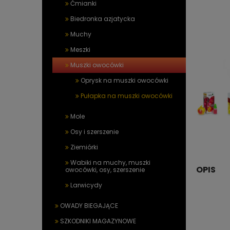
Ćmianki
Biedronka azjatycka
Muchy
Meszki
Muszki owocówki
Oprysk na muszki owocówki
Pułapka na muszki owocówki
Mole
Osy i szerszenie
Ziemiórki
Wabiki na muchy, muszki
OPIS
owocówki, osy, szerszenie
Larwicydy
OWADY BIEGAJĄCE
SZKODNIKI MAGAZYNOWE