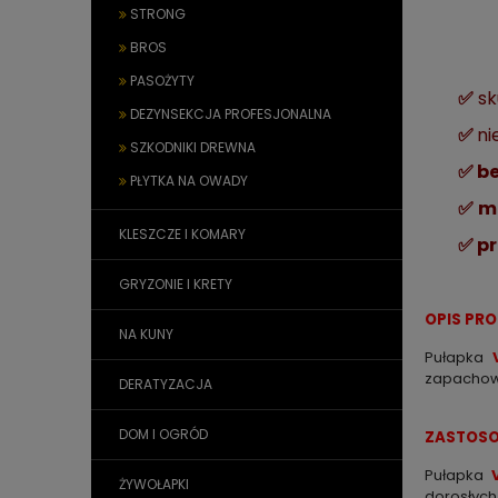
STRONG
BROS
PASOŻYTY
✅
sk
DEZYNSEKCJA PROFESJONALNA
✅
ni
SZKODNIKI DREWNA
✅ be
PŁYTKA NA OWADY
✅
mo
KLESZCZE I KOMARY
✅ p
GRYZONIE I KRETY
OPIS PR
NA KUNY
Pułapka
zapachowo
DERATYZACJA
DOM I OGRÓD
ZASTOSO
Pułapka
ŻYWOŁAPKI
dorosłyc