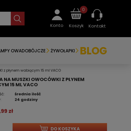
0
Konto
Koszyk
Kontakt
BLOG
AMPY OWADOBÓJCZE
ŻYWOŁAPKI
I z płynem wabiącym 15 ml VACO
A NA MUSZKI OWOCÓWKI Z PŁYNEM
YM 15 ML VACO
ść:
średnia ilość
:
24 godziny
,99 zł
DO KOSZYKA