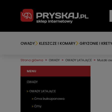
OWADY
KLESZCZE I KOMARY
GRYZONIE I KRET
»
»
»
Strona główna
OWADY
OWADY LATAJĄCE
Muszki o
MENU
OWADY
OWADY LATAJĄCE
Ćma bukszpanowa
Ćmy