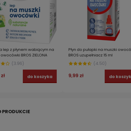
a lep z płynem wabiącym na
Płyn do pułapki na muszki owoc
 owocówki BROS ZIELONA
BROS uzupełniacz 15 ml
szt.
(
3.96
)
(
4.50
)
 zł
9,99 zł
do koszyka
do koszy