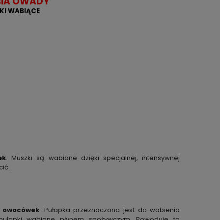
BIA OWADY
KI WABIĄCE
ek
. Muszki są wabione dzięki specjalnej, intensywnej
ić.
 owocówek
. Pułapka przeznaczona jest do wabienia
 pułapki wabione płynem spożywczym. Powoduje to