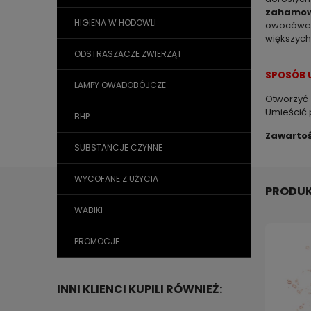
zahamow
HIGIENA W HODOWLI
owocówek.
większych
ODSTRASZACZE ZWIERZĄT
SPOSÓB 
LAMPY OWADOBÓJCZE
Otworzyć 
Umieścić 
BHP
Zawarto
SUBSTANCJE CZYNNE
WYCOFANE Z UŻYCIA
PRODUK
WABIKI
PROMOCJE
INNI KLIENCI KUPILI RÓWNIEŻ: