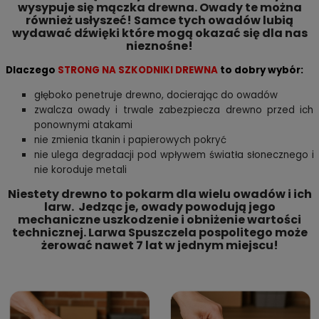
wysypuje się mączka drewna. Owady te można
również usłyszeć! Samce tych owadów lubią
wydawać dźwięki które mogą okazać się dla nas
nieznośne!
Dlaczego
STRONG NA SZKODNIKI DREWNA
to dobry wybór:
głęboko penetruje drewno, docierając do owadów
zwalcza owady i trwale zabezpiecza drewno przed ich
ponownymi atakami
nie zmienia tkanin i papierowych pokryć
nie ulega degradacji pod wpływem światła słonecznego i
nie koroduje metali
Niestety drewno to pokarm dla wielu owadów i ich
larw. Jedząc je, owady powodują jego
mechaniczne uszkodzenie i obniżenie wartości
technicznej. Larwa Spuszczela pospolitego może
żerować nawet 7 lat w jednym miejscu!