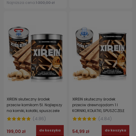
Najniższa cena:
1 300,00 zł
XIREIN skuteczny środek
XIREIN skuteczny środek
przeciw kornikom 5l. Najlepszy
przeciw drewnojadom 1 l
na korniki, kołatki, spuszczele
KORNIKI, KOŁATKI, SPUSZCZELE
(
4.86
)
(
4.84
)
do koszyka
do koszyka
199,00 zł
54,99 zł