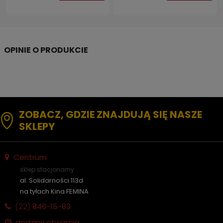
ZOBACZ, GDZIE ZNAJDUJĄ SIĘ NASZE
SKLEPY
Centrum
sklep stacjonarny
al. Solidarności 113d
na tyłach Kina FEMINA
(22)
846-15-83
godziny otwarcia