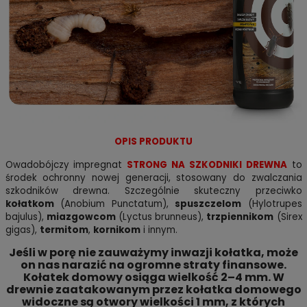
OPIS PRODUKTU
Owadobójczy impregnat
STRONG NA SZKODNIKI DREWNA
to
środek ochronny nowej generacji, stosowany do zwalczania
szkodników drewna. Szczególnie skuteczny przeciwko
kołatkom
(Anobium Punctatum),
spuszczelom
(Hylotrupes
bajulus),
miazgowcom
(Lyctus brunneus),
trzpiennikom
(Sirex
gigas),
termitom
,
kornikom
i innym.
Jeśli w porę nie zauważymy inwazji kołatka, może
on nas narazić na ogromne straty finansowe.
Kołatek domowy osiąga wielkość 2–4 mm. W
drewnie zaatakowanym przez kołatka domowego
widoczne są otwory wielkości 1 mm, z których