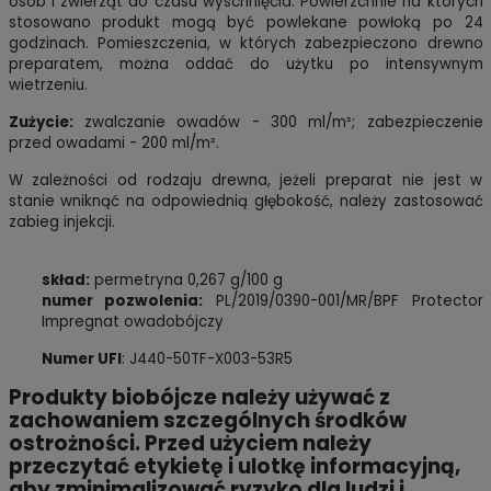
osób i zwierząt do czasu wyschnięcia. Powierzchnie na których
stosowano produkt mogą być powlekane powłoką po 24
godzinach. Pomieszczenia, w których zabezpieczono drewno
preparatem, można oddać do użytku po intensywnym
wietrzeniu.
Zużycie:
zwalczanie owadów - 300 ml/m²; zabezpieczenie
przed owadami - 200 ml/m².
W zależności od rodzaju drewna, jeżeli preparat nie jest w
stanie wniknąć na odpowiednią głębokość, należy zastosować
zabieg injekcji.
skład:
permetryna 0,267 g/100 g
numer pozwolenia:
PL/2019/0390-001/MR/BPF Protector
Impregnat owadobójczy
Numer UFI
: J440-50TF-X003-53R5
Produkty biobójcze należy używać z
zachowaniem szczególnych środków
ostrożności. Przed użyciem należy
przeczytać etykietę i ulotkę informacyjną,
aby zminimalizować ryzyko dla ludzi i