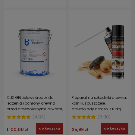
XILIX GEL żelowy środek do
Preparat na szkodniki drewna,
leczenia i ochrony drewna
korniki, spuszczele,
przed drewnożernymi larwami,
drewnojady aerozol z rurką
termitami, spuszczelami,
STRONG XIREIN 300 ml
(
4.87
)
(
5.00
)
miazgowcami 20 l
do koszyka
do koszyka
1 100,00 zł
25,99 zł