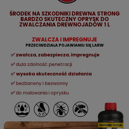
ŚRODEK NA SZKODNIKI DREWNA
STRONG
BARDZO SKUTECZNY OPRYSK DO
ZWALCZANIA DREWNOJADÓW 1 L
ZWALCZA I IMPREGNUJE
PRZECIWDZIAŁA POJAWIANIU SIĘ LARW
✅
zwalcza
,
zabezpiecza
,
impregnuje
✅
duża zdolność penetracji
✅
wysoka skuteczność działania
✅
bezbarwny i bezwonny
✅
do malowania i oprysku