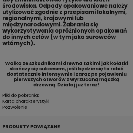
środowiska. Odpady opakowaniowe należy
utylizować zgodnie z przepisami lokalnymi,
regionalnymi, krajowymi lub
międzynarodowymi. Zabrania się
wykorzystywania opróżnionych opakowań
do innych celów (w tym jako surowców
.
wtórnych)
Walka ze szkodnikami drewna takimi jak kołatki
skończy się sukcesem, jeśli będzie się to robić
dostatecznie intensywnie i zaraz po pojawieniu
pierwszych otworów z wyrzucaną mączką
drzewną. Działaj już teraz!
Pliki do pobrania:
Karta charakterystyki
Pozwolenie
PRODUKTY POWIĄZANE