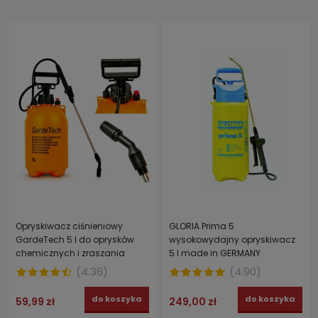
Opryskiwacz ciśnieniowy
GLORIA Prima 5
GardeTech 5 l do oprysków
wysokowydajny opryskiwacz
chemicznych i zraszania
5 l made in GERMANY
roślin
(
4.36
)
(
4.90
)
do koszyka
do koszyka
59,99 zł
249,00 zł