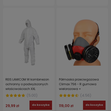
REIS LAMICOM W kombinezon
Półmaska przeciwgazowa
ochronny o podwyższonych
Climax 756 - R gumowa
właściwościach XXL
wielorazowa +
filtropochłaniacze ABEK1 2 szt.
(
5.00
)
(
4.56
)
do koszyka
do koszyka
29,99 zł
119,00 zł