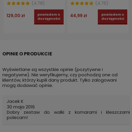
(
4.78
)
(
4.76
)
powiadom o
powiadom o
129,00 zł
44,99 zł
dostępności
dostępności
Wyświetlane są wszystkie opinie (pozytywne i
negatywne). Nie weryfikujemy, czy pochodzą one od
klientów, którzy kupili dany produkt. Tylko zalogowani
mogą dodawać opinie.
Jacek K
30 maja 2016
Dobry zestaw do walki z komarami i kleszczami
polecam!