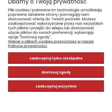
Dbamy o Twoją prywatność
Pliki cookies i pokrewne im technologie umożliwiają
poprawne działanie strony i pomagają nam
zobacz, jak dojechać
dostosować ofertę do Twoich potrzeb. Możesz
zaakceptować wykorzystanie przez nas wszystkich
tych plików i przejść do sklepu lub dostosować
użycie plików do swoich preferencji, wybierając
opcję "Dostosuj zgody".
Więcej o plikach cookies przeczytasz w naszej
INFORMACJE
Polityce prywatności.
ZAKUPY
zaakceptuj tylko niezbędne
CENTRUM WIEDZY
dostosuj zgody
zaakceptuj wszystkie
pokaż pełną wersję strony