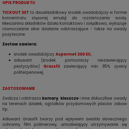
OPIS PRODUKTU
TICKOUT SET
to dwuskładnikowy środek owadobójczy w formie
koncentratu stężonej emulsji do rozcieńczania wodą.
Mieszanina składników działa kontaktowo i żołądkowo, wykazuje
równocześnie silne działanie odstraszające - także na owady
pożyteczne.
Zestaw zawiera:
środek owadobójczy
Aspermet 200 EC
,
adiuwant (środek pomocniczy niezawierający
pestycydów)
Grassfil
zawierający min. 85% żywicy
politerpenowej.
ZASTOSOWANIE
Zwalcza i odstrasza
komary
,
kleszcze
i inne dokuczliwe owady
na terenach działek, ogródków przydomowych placów zabaw
itp.
Adiuwant Grassfil tworzy pod wpływem światła słonecznego
ochronny film polimerowy, umożliwiający utrzymywanie się