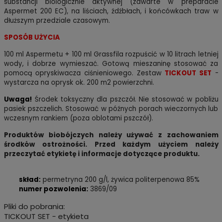
substancji biologicznie aktywnej (zawarte w preparacie
Aspermet 200 EC), na liściach, źdźbłach, i końcówkach traw w
dłuższym przedziale czasowym.
SPOSÓB UŻYCIA
100 ml Aspermetu + 100 ml Grassfila rozpuścić w 10 litrach letniej
wody, i dobrze wymieszać. Gotową mieszaninę stosować za
pomocą opryskiwacza ciśnieniowego. Zestaw
TICKOUT SET
-
wystarcza na oprysk ok. 200 m2 powierzchni.
Uwaga!
Środek toksyczny dla pszczół. Nie stosować w pobliżu
pasiek pszczelich. Stosować w późnych porach wieczornych lub
wczesnym rankiem (poza oblotami pszczół).
Produktów biobójczych należy używać z zachowaniem
środków ostrożności. Przed każdym użyciem należy
przeczytać etykietę i informacje dotyczące produktu.
skład:
permetryna 200 g/l, żywica politerpenowa 85%
numer pozwolenia:
3869/09
Pliki do pobrania:
TICKOUT SET - etykieta