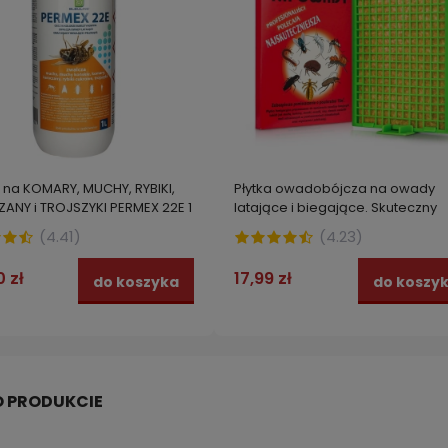
 na KOMARY, MUCHY, RYBIKI,
Płytka owadobójcza na owady
ANY i TROJSZYKI PERMEX 22E 1
latające i biegające. Skuteczny
środek na muchy, meszki, komar
(
4.41
)
(
4.23
)
mole, pchły, mrówki PŁYTKA NA
OWADY CULEX
0 zł
17,99 zł
do koszyka
do koszy