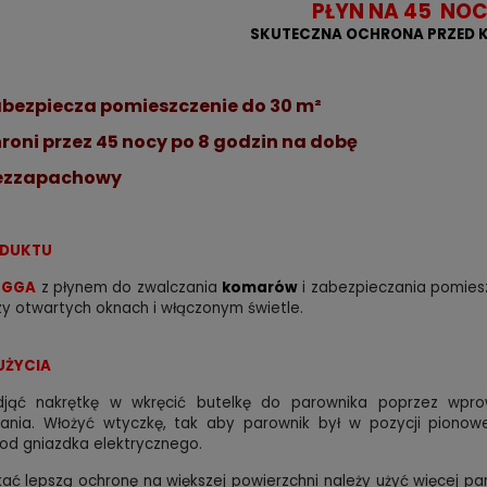
PŁYN NA 45 NO
SKUTECZNA OCHRONA PRZED 
abezpiecza pomieszczenie do 30 m²
roni przez 45 nocy po 8 godzin na dobę
ezzapachowy
ODUKTU
UGGA
z płynem do zwalczania
komarów
i zabezpieczania pomies
y otwartych oknach i włączonym świetle.
UŻYCIA
djąć nakrętkę w wkręcić butelkę do parownika poprzez wpr
nia. Włożyć wtyczkę, tak aby parownik był w pozycji pionowej
od gniazdka elektrycznego.
ać lepszą ochronę na większej powierzchni należy użyć więcej p