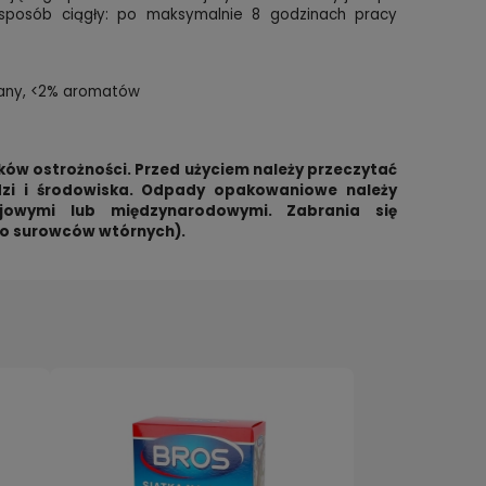
posób ciągły: po maksymalnie 8 godzinach pracy
lkany, <2% aromatów
ów ostrożności. Przed użyciem należy przeczytać
udzi i środowiska. Odpady opakowaniowe należy
rajowymi lub międzynarodowymi. Zabrania się
ko surowców wtórnych).
CIMEX-OUT oprysk o podwójnym
Spray 
składzie i szybkim działaniu na
domu. 