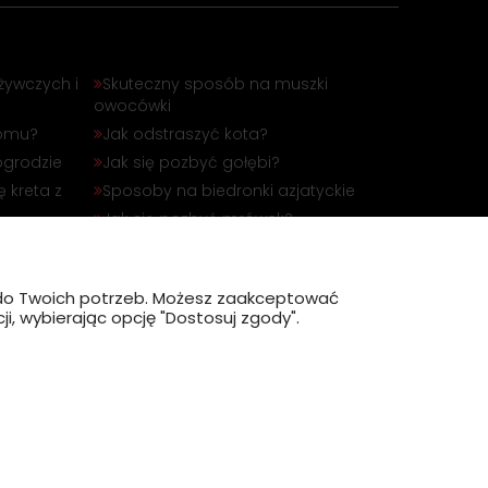
żywczych i
Skuteczny sposób na muszki
owocówki
domu?
Jak odstraszyć kota?
ogrodzie
Jak się pozbyć gołębi?
 kreta z
Sposoby na biedronki azjatyckie
Jak się pozbyć mrówek?
óbli
Jak odstraszyć dzika?
?
ę do Twoich potrzeb. Możesz zaakceptować
i, wybierając opcję "Dostosuj zgody".