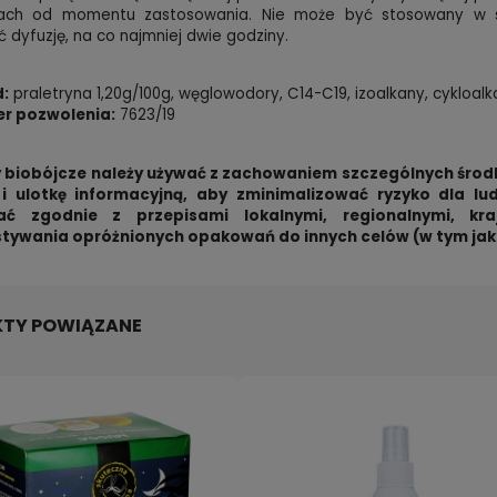
ach od momentu zastosowania. Nie może być stosowany w s
 dyfuzję, na co najmniej dwie godziny.
d:
praletryna 1,20g/100g, węglowodory, C14-C19, izoalkany, cykloa
r pozwolenia:
7623/19
 biobójcze należy używać z zachowaniem szczególnych środk
 i ulotkę informacyjną, aby zminimalizować ryzyko dla l
wać zgodnie z przepisami lokalnymi, regionalnymi, k
tywania opróżnionych opakowań do innych celów (w tym ja
TY POWIĄZANE
GA DEET 20% roll-on +
Pułapka na KRETY i NORNICE
al FORMULA DEET 15% spray
niezwykle skuteczna rurka