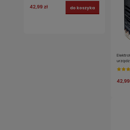
42,99 zł
125,0
do koszyka
Elektr
urządz
42,99