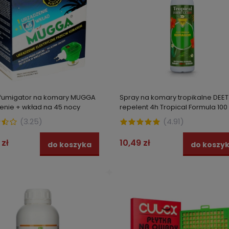
0 zł
8,99 zł
do koszyka
do kos
ofumigator na komary MUGGA
Spray na komary tropikalne DEET
enie + wkład na 45 nocy
repelent 4h Tropical Formula 100
(
3.25
)
(
4.91
)
 zł
10,49 zł
do koszyka
do koszy