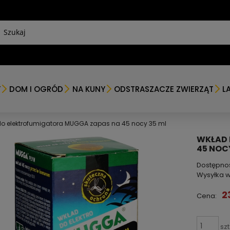
Y
DOM I OGRÓD
NA KUNY
ODSTRASZACZE ZWIERZĄT
L
o elektrofumigatora MUGGA zapas na 45 nocy 35 ml
WKŁAD 
45 NOC
Dostępno
Wysyłka w
2
Cena:
szt