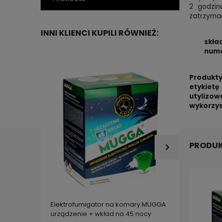
2 godzin
zatrzymać
INNI KLIENCI KUPILI RÓWNIEŻ:
skła
nume
Produkty
etykietę
utylizo
wykorzys
PRODUK
Elektrofumigator na komary MUGGA
4x MUG
urządzenie + wkład na 45 nocy
Tropic