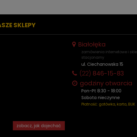
ASZE SKLEPY
Białołęka
zamówienia internetowe i skl
stacjonarny
ul. Ciechanowska 15
(22)
846-15-83
godziny otwarcia
Pon-Pt 8:30 - 18:00
Sobota nieczynne
Płatność: gotówka, karta, BLIK
zobacz, jak dojechać