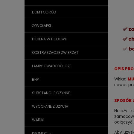
DOM I OGRÓD
ŻYWOŁAPKI
✅ z
✅ ch
HIGIENA W HODOWLI
✅
b
ODSTRASZACZE ZWIERZĄT
LAMPY OWADOBÓJCZE
OPIS PR
Wkład
M
BHP
nawet prz
SUBSTANCJE CZYNNE
SPOSÓB 
WYCOFANE Z UŻYCIA
Należy z
zamocowa
WABIKI
odłączyć 
Aby uzysk
PROMOCJE