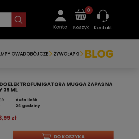
0
Konto
Koszyk
Kontakt
BLOG
AMPY OWADOBÓJCZE
ŻYWOŁAPKI
DO ELEKTROFUMIGATORA MUGGA ZAPAS NA
Y 35 ML
ść:
duża ilość
:
24 godziny
3,99 zł
DO KOSZYKA