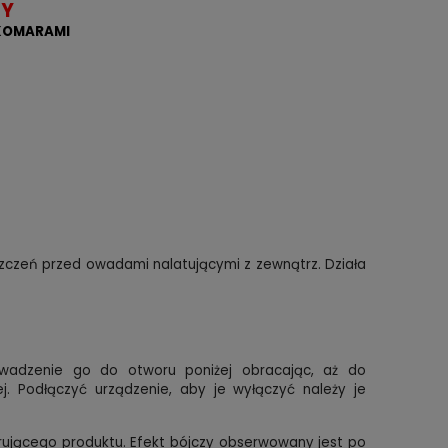
CY
KOMARAMI
zczeń przed owadami nalatującymi z zewnątrz. Działa
owadzenie go do otworu poniżej obracając, aż do
. Podłączyć urządzenie, aby je wyłączyć należy je
arującego produktu. Efekt bójczy obserwowany jest po