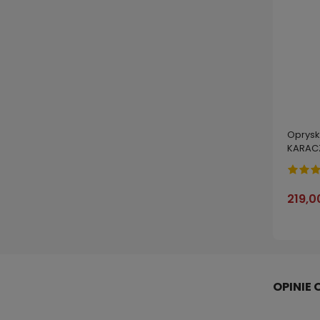
Oprysk
KARACZ
l
219,0