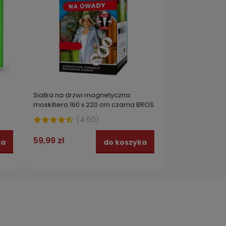
Siatka na drzwi magnetyczna
moskitiera 160 x 220 cm czarna BROS
y,
(
4.50
)
59,99 zł
ka
do koszyka