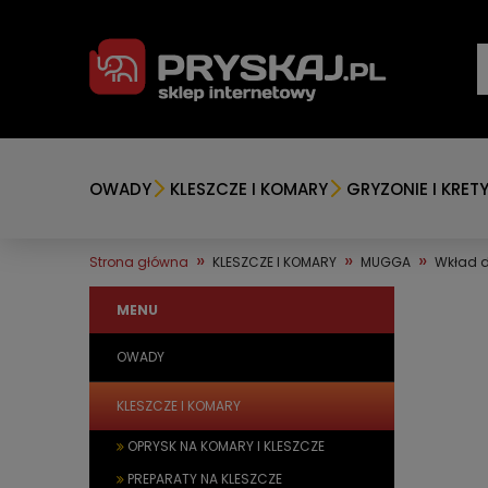
OWADY
KLESZCZE I KOMARY
GRYZONIE I KRET
»
»
»
Strona główna
KLESZCZE I KOMARY
MUGGA
Wkład d
MENU
OWADY
KLESZCZE I KOMARY
OPRYSK NA KOMARY I KLESZCZE
PREPARATY NA KLESZCZE