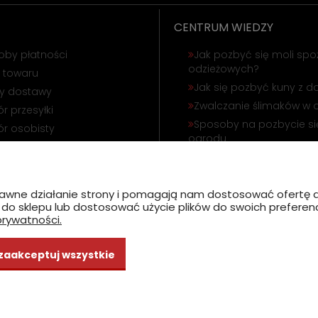
CENTRUM WIEDZY
oby płatności
Jak pozbyć się moli spo
odzieżowych?
 towaru
Jak się pozbyć kuny z 
ty dostawy
Zwalczanie ślimaków w 
r przesyłki
Sposoby na pozbycie się
r osobisty
ogrodu
ąpienie od umowy
Odstraszanie gołębi i wr
amacja towaru
Jak się pozbyć korników
poprawne działanie strony i pomagają nam dostosować ofert
ć do sklepu lub dostosować użycie plików do swoich preferencj
prywatności.
zaakceptuj wszystkie