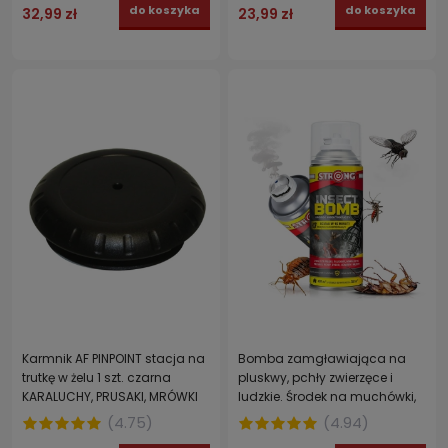
do koszyka
do koszyka
32,99 zł
23,99 zł
Karmnik AF PINPOINT stacja na
Bomba zamgławiająca na
trutkę w żelu 1 szt. czarna
pluskwy, pchły zwierzęce i
KARALUCHY, PRUSAKI, MRÓWKI
ludzkie. Środek na muchówki,
komary, karaczany i pająki
(
4.75
)
(
4.94
)
4INSECT BOMB STRONG 400 ml