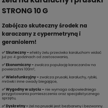
żelu na karaluchy i prusaki
STRONG 10 G
Zabójczo skuteczny środek na
karaczany z cypermetryną i
geraniolem!
✅ Skuteczny -
efekty żelu przeciwko karaluchom widać
już po 4 godzinach od zastosowania,
✅ Ekonomiczny -
zwalcza populację karaczanów na
powierzchni 100m²,
✅ Wielofunkcyjny -
zwalcza prusaki, karaluchy, rybiki,
mrówki i inne owady biegające,
✅ Wygodny w użyciu -
nie wymaga odpowiedniego
przygotowania pomieszczenia oraz specjalistycznego
sprzętu,
✅ Dyskretny -
żel na prusaki jest bezbarwny i bezwonny.