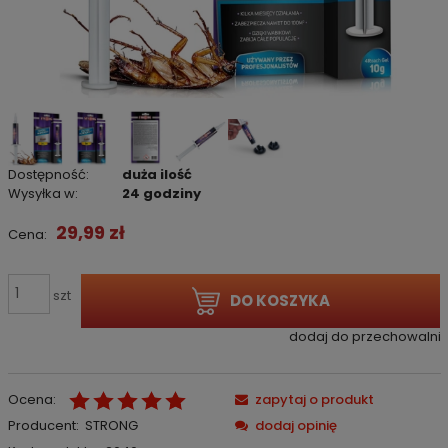
Dostępność:
duża ilość
Wysyłka w:
24 godziny
29,99 zł
Cena:
szt
DO KOSZYKA
dodaj do przechowalni
Ocena:
zapytaj o produkt
Producent:
STRONG
dodaj opinię