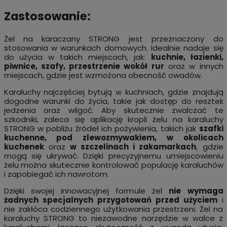
Zastosowanie:
Żel na karaczany STRONG jest przeznaczony do
stosowania w warunkach domowych. Idealnie nadaje się
do użycia w takich miejscach, jak:
kuchnie, łazienki,
piwnice, szafy, przestrzenie wokół rur
oraz w innych
miejscach, gdzie jest wzmożona obecność owadów.
Karaluchy najczęściej bytują w kuchniach, gdzie znajdują
dogodne warunki do życia, takie jak dostęp do resztek
jedzenia oraz wilgoć. Aby skutecznie zwalczać te
szkodniki, zaleca się aplikację kropli żelu na karaluchy
STRONG w pobliżu źródeł ich pożywienia, takich jak
szafki
kuchenne, pod zlewozmywakiem, w okolicach
kuchenek
oraz
w szczelinach i zakamarkach
, gdzie
mogą się ukrywać. Dzięki precyzyjnemu umiejscowieniu
żelu można skutecznie kontrolować populację karaluchów
i zapobiegać ich nawrotom.
Dzięki swojej innowacyjnej formule żel
nie wymaga
żadnych specjalnych przygotowań przed użyciem
i
nie zakłóca codziennego użytkowania przestrzeni. Żel na
karaluchy STRONG to niezawodne narzędzie w walce z