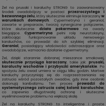
Żel na prusaki i karaluchy STRONG to zaawansowany
środek owadobójczy w postaci
przezroczystego i
bezwonnego żelu
, który skutecznie eliminuje karaczany
w
warunkach domowych
. Cypermetryna i geraniol,
zawarte w preparacie, tworzą synergiczne połączenie,
które skutecznie
działa pokarmowo
na owady
biegające.
Cypermetryna
pełni rolę neurotoksyny,
zakłócając funkcjonowanie układu nerwowego
karaluchów, co prowadzi do ich szybkiej eliminacji.
Geraniol
, posiadający właściwości odstraszające oraz
owadobójcze, wzmacnia działanie cypermetryny.
Żel, dzięki starannie dobranej mieszance smakowej,
skutecznie przyciąga karaczany
, takie jak:
prusaki,
karaluchy wschodnie i przybyszki amerykańskie
. Po
spożyciu żelu owad umiera w ciągu kilku godzin. Martwe
karaluchy przyczyniają się do rozprzestrzeniania się
zatrucia wśród pozostałych owadów, gdy inne osobniki
dokonują kanibalizmu. Ten proces
prowadzi do
systematycznego zatrucia całej kolonii karaluchów
,
co zapewnia długotrwałą ochronę i skuteczne
wyeliminowanie problemu na większą skalę.
Żel na karaluchy STRONG to inteligentne i proste