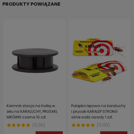
PRODUKTY POWIĄZANE
Karmnik stacja na trutkę w
Pułapka lepowa na karaluchy
żelu na KARALUCHY, PRUSAKI,
i prusaki KARALEP STRONG
MRÓWKI czarna 10 szt.
silnie wabi owady 1 szt.
(
5.00
)
(
5.00
)