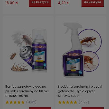
do koszyka
do koszyka
18,00 zł
4,29 zł
Bomba zamgławiająca na
Środek na karaluchy i prusaki.
prusaki i karaluchy na 80 m3
gotowy do użycia oprysk
STRONG 150 ml
STRONG 500 ml
(
4.92
)
(
4.72
)