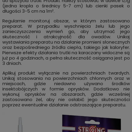
do spożycia trutki. Produkt należy stosować w dawce 0,1g
(jedna kropla o średnicy 5-7 cm) lub cienki pasek o
długości 3-5 cm na 1m².
Regularnie monitoruj obszar, w którym zastosowano
preparat. W przypadku wyschnięcia żelu lub jego
zanieczyszczenia wymień go, aby utrzymać jego
skuteczność i atrakcyjność dla owadów. Unikaj
wystawiania preparatu na działanie promieni słonecznych
oraz bezpośredniego źródła ciepła, takiego jak kaloryfer.
Pierwsze efekty działania trutki na karaczany widoczne są
już po 4 godzinach, a pełna skuteczność osiągana jest po
3 dniach.
Aplikuj produkt wyłącznie na powierzchniach twardych.
Unikaj stosowania na powierzchniach chłonnych oraz w
miejscach, gdzie niedawno używano środków
insektobójczych w formie oprysków. Dodatkowo nie
wykonuj oprysków na obszarach, gdzie wcześniej
zastosowano żel, aby nie osłabić jego skuteczności
poprzez ewentualne działanie odstraszające preparatu.