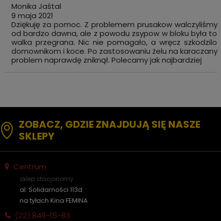
Monika Jaśtal
9 maja 2021
Dziękuję za pomoc. Z problemem prusakow walczyliśmy
od bardzo dawna, ale z powodu zsypow w bloku była to
walka przegrana. Nic nie pomagało, a wręcz szkodzilo
domownikom i koce. Po zastosowaniu żelu na karaczany
problem naprawdę zniknął. Polecamy jak najbardziej
ZOBACZ, GDZIE ZNAJDUJĄ SIĘ NASZE
SKLEPY
Centrum
sklep stacjonarny
al. Solidarności 113d
na tyłach Kina FEMINA
(22)
846-15-83