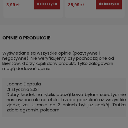
do koszyka
do koszyka
3,99 zł
38,99 zł
Wyświetlane są wszystkie opinie (pozytywne i
negatywne). Nie weryfikujemy, czy pochodzą one od
klientów, którzy kupili dany produkt. Tylko zalogowani
mogą dodawać opinie.
Joanna Deptuła
21 stycznia 2021
Dobry środek na rybiki, początkowo byłam sceptycznie
nastawiona ale na efekt trzeba poczekać aż wszystkie
zjedzą żel. U mnie po 2 dniach był już spokój. Trutka
zdała egzamin. polecam