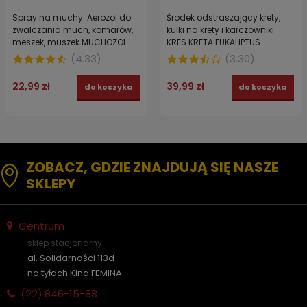
Spray na muchy. Aerozol do
Środek odstraszający krety,
zwalczania much, komarów,
kulki na krety i karczowniki
meszek, muszek MUCHOZOL
KRES KRETA EUKALIPTUS
300 ml
(
4.33
)
(
3.30
)
22,99 zł
39,99 zł
do koszyka
do koszyka
ZOBACZ, GDZIE ZNAJDUJĄ SIĘ NASZE
SKLEPY
Centrum
sklep stacjonarny
al. Solidarności 113d
na tyłach Kina FEMINA
(22)
846-15-83