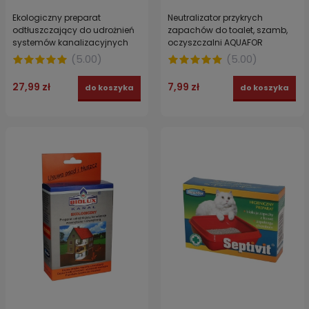
Ekologiczny preparat
Neutralizator przykrych
odtłuszczający do udrożnień
zapachów do toalet, szamb,
systemów kanalizacyjnych
oczyszczalni AQUAFOR
BIOLUX 5 x 20 g
saszetka 40g
(
5.00
)
(
5.00
)
27,99 zł
7,99 zł
do koszyka
do koszyka