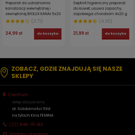
Preparat do udrażniania
Septivit higieniczny preparat
kanalizacji wewnętrznej i
do kuwet, usuwa zapachy,
zewnętrznej BIOLUX KANAŁ 5x20
zapobiega chorobom 4x20 g
g
(
3.71
)
(
4.30
)
24,99 zł
21,99 zł
do koszyka
do koszyka
ZOBACZ, GDZIE ZNAJDUJĄ SIĘ NASZE
SKLEPY
Centrum
sklep stacjonarny
al. Solidarności 113d
na tyłach Kina FEMINA
(22)
846-15-83
godziny otwarcia