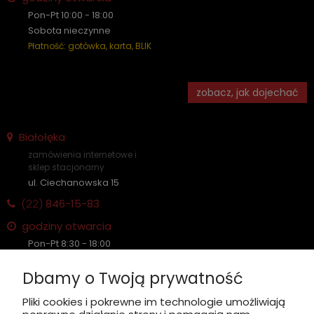
Pon-Pt 10:00 - 18:00
Sobota nieczynne
Płatność: gotówka, karta, BLIK
zobacz, jak dojechać
Białołęka
zamówienia internetowe i
sklep stacjonarny
ul. Ciechanowska 15
(22)
846-15-83
godziny otwarcia
Pon-Pt 8:30 - 18:00
Sobota nieczynne
Dbamy o Twoją prywatność
Płatność: gotówka, karta, BLIK
Pliki cookies i pokrewne im technologie umożliwiają