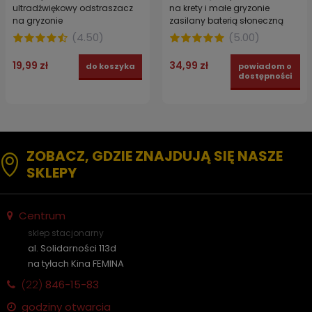
ultradźwiękowy odstraszacz
na krety i małe gryzonie
na gryzonie
zasilany baterią słoneczną
(
4.50
)
(
5.00
)
19,99 zł
34,99 zł
do koszyka
powiadom o
dostępności
ZOBACZ, GDZIE ZNAJDUJĄ SIĘ NASZE
SKLEPY
Centrum
sklep stacjonarny
al. Solidarności 113d
na tyłach Kina FEMINA
(22)
846-15-83
godziny otwarcia