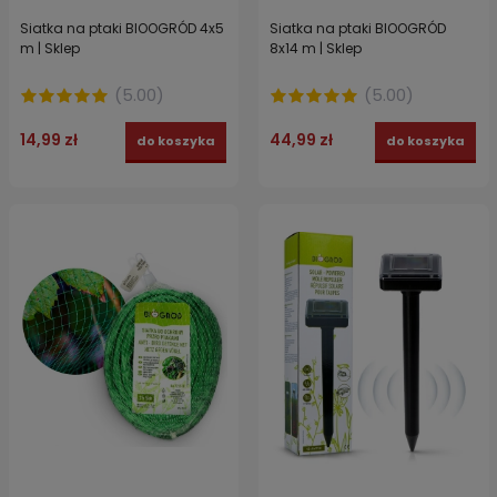
Siatka na ptaki BIOOGRÓD 4x5
Siatka na ptaki BIOOGRÓD
m | Sklep
8x14 m | Sklep
(
5.00
)
(
5.00
)
14,99 zł
44,99 zł
do koszyka
do koszyka