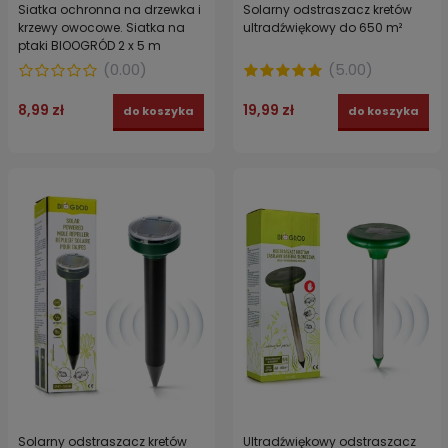
Siatka ochronna na drzewka i
Solarny odstraszacz kretów
krzewy owocowe. Siatka na
ultradźwiękowy do 650 m²
ptaki BIOOGRÓD 2 x 5 m
(
0.00
)
(
5.00
)
8,99 zł
19,99 zł
do koszyka
do koszyka
Solarny odstraszacz kretów
Ultradźwiękowy odstraszacz