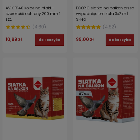
AVIK R140 kolce na ptaki -
ECOPIC siatka na balkon przed
szerokość ochrony 200 mm 1
wypadnięciem kota 3x2 m |
szt.
Sklep
(
4.60
)
(
4.82
)
10,99 zł
99,00 zł
do koszyka
do koszyka