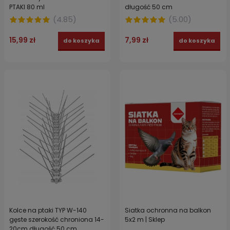
PTAKI 80 ml
długość 50 cm
(
4.85
)
(
5.00
)
15,99 zł
7,99 zł
do koszyka
do koszyka
Kolce na ptaki TYP W-140
Siatka ochronna na balkon
gęste szerokość chroniona 14-
5x2 m | Sklep
20cm długość 50 cm