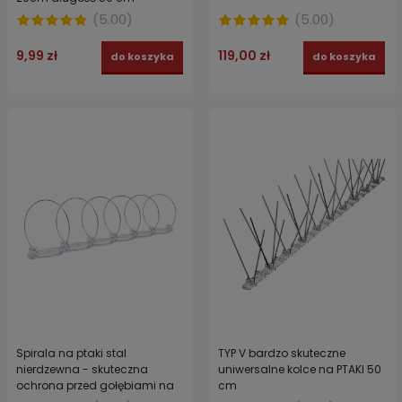
(
5.00
)
(
5.00
)
9,99 zł
119,00 zł
do koszyka
do koszyka
Spirala na ptaki stal
TYP V bardzo skuteczne
nierdzewna - skuteczna
uniwersalne kolce na PTAKI 50
ochrona przed gołębiami na
cm
balkonie i parapecie JACOPIC