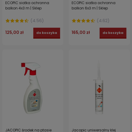
ECOPIC siatka ochronna
ECOPIC siatka ochronna
balkon 4x3 m | Sklep
balkon 6x3 m | Sklep
(
4.56
)
(
4.62
)
125,00 zł
165,00 zł
do koszyka
do koszyka
JACOPIC środek na ptasie
Jacopic uniwersalny klej