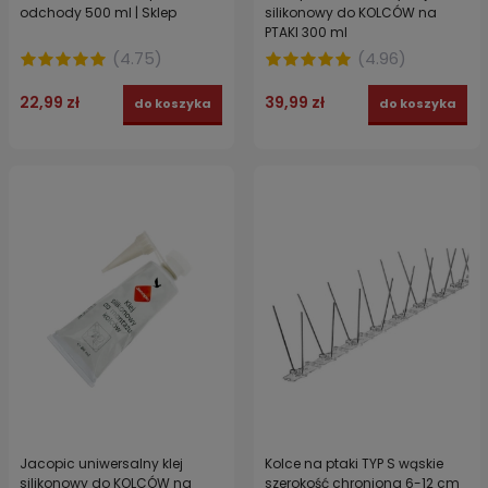
odchody 500 ml | Sklep
silikonowy do KOLCÓW na
PTAKI 300 ml
(
4.75
)
(
4.96
)
22,99 zł
39,99 zł
do koszyka
do koszyka
Jacopic uniwersalny klej
Kolce na ptaki TYP S wąskie
silikonowy do KOLCÓW na
szerokość chroniona 6-12 cm