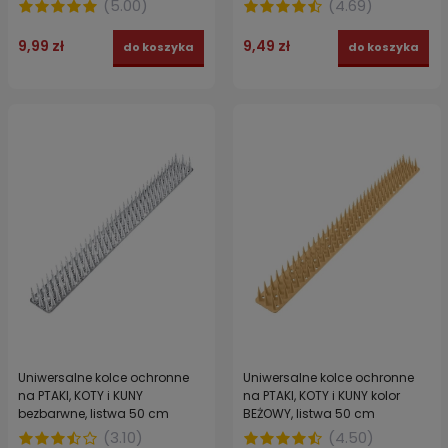
(
5.00
)
(
4.69
)
9,99 zł
9,49 zł
do koszyka
do koszyka
Uniwersalne kolce ochronne
Uniwersalne kolce ochronne
na PTAKI, KOTY i KUNY
na PTAKI, KOTY i KUNY kolor
bezbarwne, listwa 50 cm
BEŻOWY, listwa 50 cm
(
3.10
)
(
4.50
)