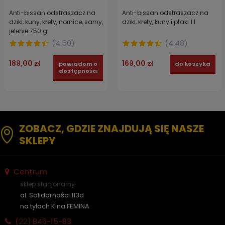
Anti-bissan odstraszacz na
Anti-bissan odstraszacz na
dziki, kuny, krety, nornice, sarny,
dziki, krety, kuny i ptaki 1 l
jelenie 750 g
(
4.50
)
(
4.48
)
189,00 zł
169,00 zł
powiadom o
do koszyka
dostępności
ZOBACZ, GDZIE ZNAJDUJĄ SIĘ NASZE
SKLEPY
Centrum
sklep stacjonarny
al. Solidarności 113d
na tyłach Kina FEMINA
(22)
846-15-83