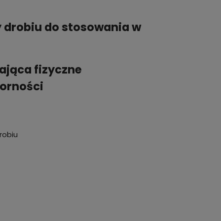
y drobiu do stosowania w
jąca fizyczne
orności
robiu