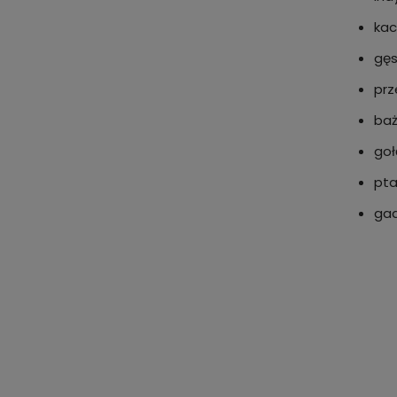
kac
gęs
prz
ba
goł
pt
ga