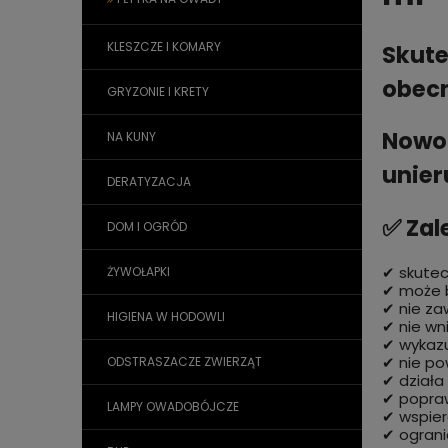
KLESZCZE I KOMARY
Skute
obec
GRYZONIE I KRETY
Nowoc
NA KUNY
unier
DERATYZACJA
✅ Zal
DOM I OGRÓD
✔ skutec
ŻYWOŁAPKI
✔ może b
✔ nie za
HIGIENA W HODOWLI
✔ nie wn
✔ wykazu
✔ nie p
ODSTRASZACZE ZWIERZĄT
✔ dział
✔ popraw
LAMPY OWADOBÓJCZE
✔ wspier
✔ ograni