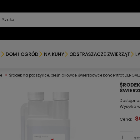
Y
DOM I OGRÓD
NA KUNY
ODSTRASZACZE ZWIERZĄT
L
»
ce
Środek na ptaszyńce, pleśniakowce, świerzbowce koncentrat DERGALL
ŚRODEK
ŚWIERZ
Dostępno
Wysyłka w
8
Cena:
szt