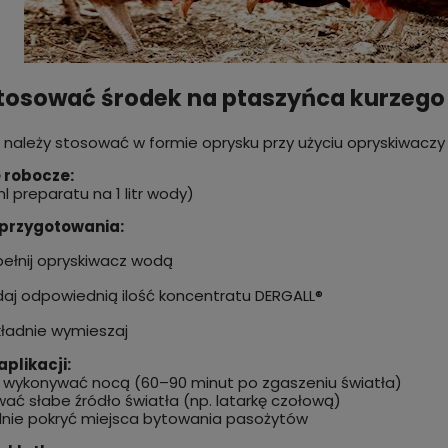
tosować środek na ptaszyńca kurzego 
 należy stosować w formie oprysku przy użyciu opryskiwaczy
 robocze:
l preparatu na 1 litr wody)
przygotowania:
ełnij opryskiwacz wodą
aj odpowiednią ilość koncentratu DERGALL®
ładnie wymieszaj
plikacji:
 wykonywać nocą (60–90 minut po zgaszeniu światła)
ać słabe źródło światła (np. latarkę czołową)
nie pokryć miejsca bytowania pasożytów