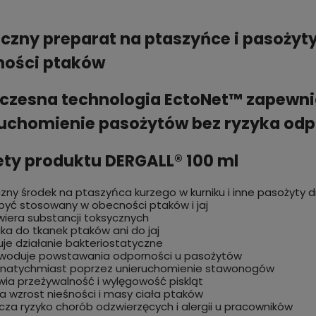
czny preparat na ptaszyńce i pasożyt
ności ptaków
zesna technologia EctoNet™ zapewnia
uchomienie pasożytów bez ryzyka odp
ety produktu DERGALL® 100 ml
zny środek na ptaszyńca kurzego w kurniku i inne pasożyty d
yć stosowany w obecności ptaków i jaj
wiera substancji toksycznych
ika do tkanek ptaków ani do jaj
je działanie bakteriostatyczne
owoduje powstawania odporności u pasożytów
a natychmiast poprzez unieruchomienie stawonogów
ia przeżywalność i wylęgowość piskląt
a wzrost nieśności i masy ciała ptaków
cza ryzyko chorób odzwierzęcych i alergii u pracowników