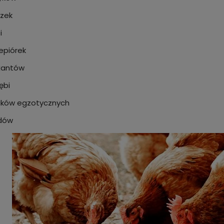
zek
i
epiórek
żantów
ębi
aków egzotycznych
dów