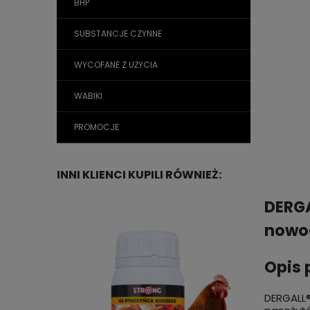
BHP
SUBSTANCJE CZYNNE
WYCOFANE Z UŻYCIA
WABIKI
PROMOCJE
INNI KLIENCI KUPILI RÓWNIEŻ:
DERGA
nowoc
Opis 
DERGALL