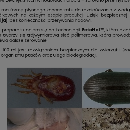
w zewnętrznych w hodowlach drobiu – zarówno przemysłowy
t ma formę płynnego koncentratu do rozcieńczania z wod
ółkowych na każdym etapie produkcji. Dzięki bezpiecznej
 jaj
, bez konieczności przerywania hodowli.
e preparatu opiera się na technologii
EctoNet™
, która dzia
 tworzy się trójwymiarowa sieć polimerowa, która prowad
iwia dalsze żerowanie.
Profesjonalny zestaw środkó
DER poprawia HIGIENE
ptaszyńca kurzego zawieraj
 100 ml jest rozwiązaniem bezpiecznym dla zwierząt i śro
I DROBIU ekologiczny
koncentraty (insektycyd +
 organizmu ptaków oraz ulega biodegradacji.
at do posypywania 150 g
wzmacniacz polimerowy) RED
169,00 zł
zoba
zł
do koszyka
DOUBLE POWER
więc