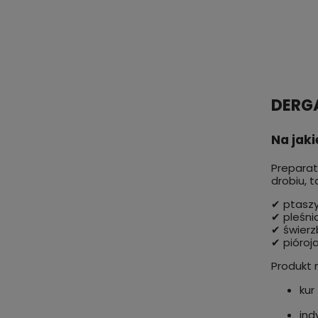
DERGA
Na jak
Preparat
drobiu, t
✔ ptaszy
✔ pleśnia
✔ świer
✔ pióroj
Produkt 
kur
ind