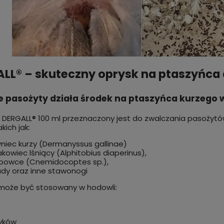
LL® – skuteczny oprysk na ptaszyńca
ie pasożyty działa środek na ptaszyńca kurzego 
 DERGALL® 100 ml przeznaczony jest do zwalczania pasoży
akich jak:
niec kurzy (Dermanyssus gallinae)
kowiec lśniący (Alphitobius diaperinus),
zbowce (Cnemidocoptes sp.),
ady oraz inne stawonogi
może być stosowany w hodowli:
yków