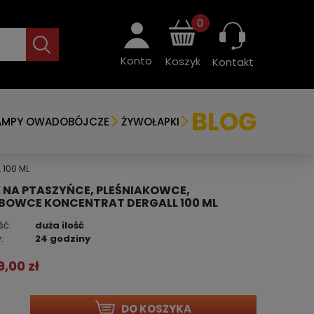
0
Konto
Koszyk
Kontakt
BLOG
AMPY OWADOBÓJCZE
ŻYWOŁAPKI
 100 ML
 NA PTASZYŃCE, PLEŚNIAKOWCE,
BOWCE KONCENTRAT DERGALL 100 ML
ść:
duża ilość
:
24 godziny
9,00 zł
DO KOSZYKA