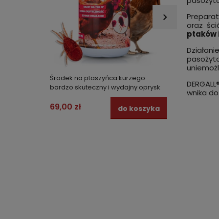
pasożytó
Prepara
oraz ści
ptaków i
Działani
pasożyta
uniemożl
Środek na ptaszyńca kurzego
BIOPOW
DERGALL®
bardzo skuteczny i wydajny oprysk
HODOWL
wnika do
STRONG 250 ml
prepar
69,00 zł
13,99 
do koszyka