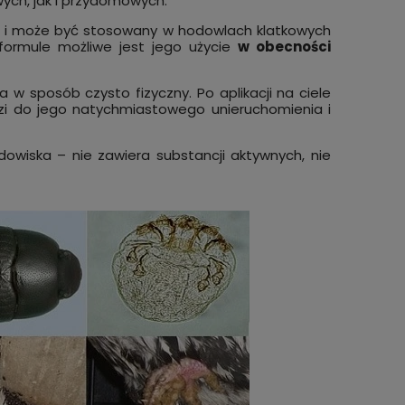
ch, jak i przydomowych.
ą i może być stosowany w hodowlach klatkowych
 formule możliwe jest jego użycie
w obecności
ła w sposób czysto fizyczny. Po aplikacji na ciele
zi do jego natychmiastowego unieruchomienia i
w na
10kg Naturalny środek BIOPOWDER
Środe
ący dwa
dowiska – nie zawiera substancji aktywnych, nie
do kurników. PTASZYNIEC KURZY.
wszoł
200 ko
 MITE
cz
59,99 zł
64,99
do koszyka
ej