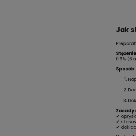
Jak s
Preparat
Stężenie
0,6% (6 m
Sposób 
Nap
Dod
Dok
Zasady a
✔ oprysk
✔ stosow
✔ dokład