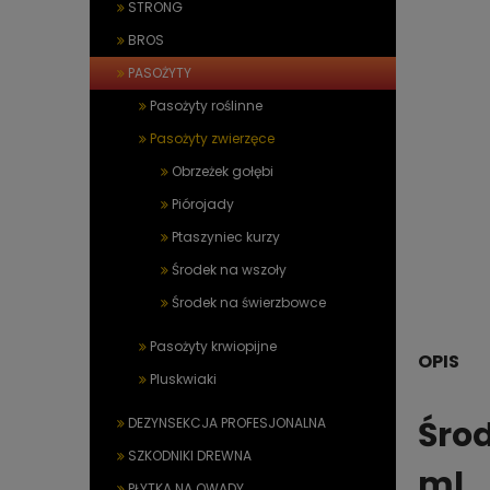
STRONG
BROS
PASOŻYTY
Pasożyty roślinne
Pasożyty zwierzęce
Obrzeżek gołębi
Piórojady
Ptaszyniec kurzy
Środek na wszoły
Środek na świerzbowce
Pasożyty krwiopijne
OPIS
Pluskwiaki
Środ
DEZYNSEKCJA PROFESJONALNA
SZKODNIKI DREWNA
ml
PŁYTKA NA OWADY