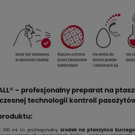
LL® – profesjonalny preparat na ptas
zesnej technologii kontroli pasożytó
produktu:
® 100 ml to profesjonalny
środek na ptaszyńca kurzego