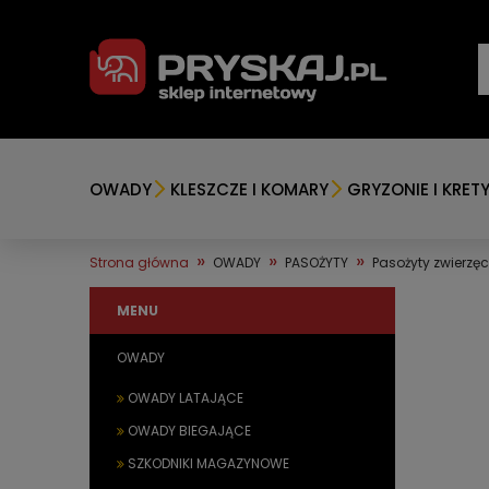
OWADY
KLESZCZE I KOMARY
GRYZONIE I KRET
»
»
»
Strona główna
OWADY
PASOŻYTY
Pasożyty zwierzę
MENU
OWADY
OWADY LATAJĄCE
OWADY BIEGAJĄCE
SZKODNIKI MAGAZYNOWE