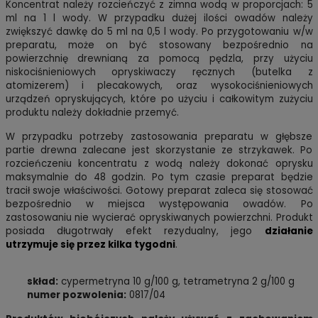
Koncentrat należy rozcieńczyć z zimna wodą w proporcjach: 5
ml na 1 l wody. W przypadku dużej ilości owadów należy
zwiększyć dawkę do 5 ml na 0,5 l wody. Po przygotowaniu w/w
preparatu, może on być stosowany bezpośrednio na
powierzchnię drewnianą za pomocą pędzla, przy użyciu
niskociśnieniowych opryskiwaczy ręcznych (butelka z
atomizerem) i plecakowych, oraz wysokociśnieniowych
urządzeń opryskujących, które po użyciu i całkowitym zużyciu
produktu należy dokładnie przemyć.
W przypadku potrzeby zastosowania preparatu w głębsze
partie drewna zalecane jest skorzystanie ze strzykawek. Po
rozcieńczeniu koncentratu z wodą należy dokonać oprysku
maksymalnie do 48 godzin. Po tym czasie preparat będzie
tracił swoje właściwości. Gotowy preparat zaleca się stosować
bezpośrednio w miejsca występowania owadów. Po
zastosowaniu nie wycierać opryskiwanych powierzchni. Produkt
posiada długotrwały efekt rezydualny, jego
działanie
utrzymuje się przez kilka tygodni
.
skład:
cypermetryna 10 g/100 g
, tetrametryna 2 g/100 g
numer pozwolenia:
0817/04