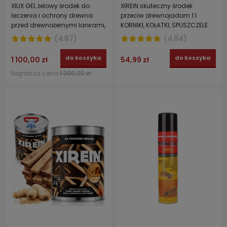
XILIX GEL żelowy środek do
XIREIN skuteczny środek
leczenia i ochrony drewna
przeciw drewnojadom 1 l
przed drewnożernymi larwami,
KORNIKI, KOŁATKI, SPUSZCZELE
termitami, spuszczelami,
(
4.87
)
(
4.84
)
miazgowcami 20 l
do koszyka
do koszyka
1 100,00 zł
54,99 zł
Najniższa cena:
1 300,00 zł