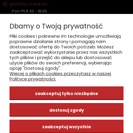
godziny otwarcia
Pon-Pt 8:30 - 18:00
Sobota nieczynne
Dbamy o Twoją prywatność
Płatność: gotówka, karta, BLIK
Pliki cookies i pokrewne im technologie umożliwiają
poprawne działanie strony i pomagają nam
zobacz, jak dojechać
dostosować ofertę do Twoich potrzeb. Możesz
zaakceptować wykorzystanie przez nas wszystkich
tych plików i przejść do sklepu lub dostosować
użycie plików do swoich preferencji, wybierając
opcję "Dostosuj zgody".
Więcej o plikach cookies przeczytasz w naszej
INFORMACJE
Polityce prywatności.
ZAKUPY
zaakceptuj tylko niezbędne
CENTRUM WIEDZY
dostosuj zgody
zaakceptuj wszystkie