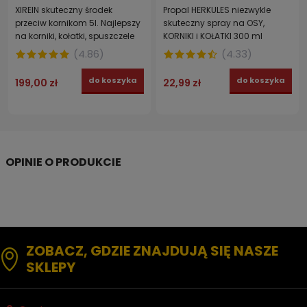
XIREIN skuteczny środek
Propal HERKULES niezwykle
przeciw kornikom 5l. Najlepszy
skuteczny spray na OSY,
na korniki, kołatki, spuszczele
KORNIKI i KOŁATKI 300 ml
(
4.86
)
(
4.33
)
do koszyka
do koszyka
199,00 zł
22,99 zł
ZOBACZ, GDZIE ZNAJDUJĄ SIĘ NASZE
SKLEPY