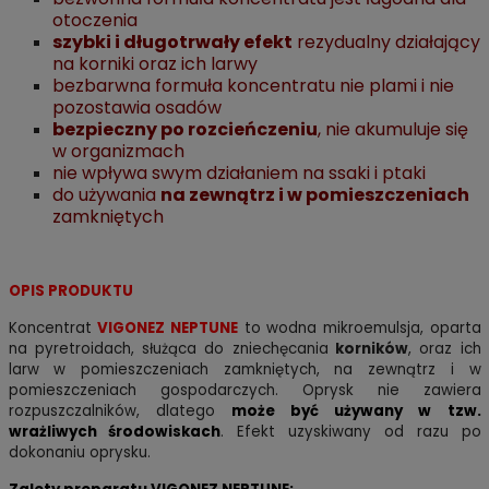
otoczenia
szybki i długotrwały efekt
rezydualny działający
na korniki oraz ich larwy
bezbarwna formuła koncentratu nie plami i nie
pozostawia osadów
bezpieczny po rozcieńczeniu
, nie akumuluje się
w organizmach
nie wpływa swym działaniem na ssaki i ptaki
do używania
na zewnątrz i w pomieszczeniach
zamkniętych
OPIS PRODUKTU
Koncentrat
VIGONEZ NEPTUNE
to wodna mikroemulsja, oparta
na pyretroidach, służąca do zniechęcania
korników
, oraz ich
larw w pomieszczeniach zamkniętych, na zewnątrz i w
pomieszczeniach gospodarczych. Oprysk nie zawiera
rozpuszczalników, dlatego
może być używany w tzw.
wrażliwych środowiskach
.
Efekt uzyskiwany od razu po
dokonaniu oprysku.