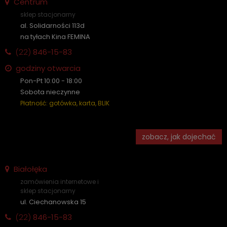
Centrum
sklep stacjonarny
al. Solidarności 113d
na tyłach Kina FEMINA
(22)
846-15-83
godziny otwarcia
Pon-Pt 10:00 - 18:00
Sobota nieczynne
Płatność: gotówka, karta, BLIK
zobacz, jak dojechać
Białołęka
zamówienia internetowe i
sklep stacjonarny
ul. Ciechanowska 15
(22)
846-15-83