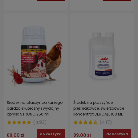
Środek na ptaszyńca kurzego
Środek na ptaszyńce,
bardzo skuteczny i wydajny
pleśniakowce, świerzbowce
oprysk STRONG 250 ml
koncentrat DERGALL 100 ML
(
4.93
)
(
4.17
)
do koszyka
do koszyka
69,00 zł
89,00 zł