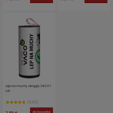
Lep na muchy okrągły VACO 1
szt.
(
5.00
)
do koszyka
2,99 zł