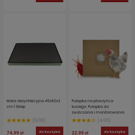
Mata dezynfekcyjna 45x60x2
Pułapka na ptaszyńca
cm | Sklep
kurzego. Pułapka do
zwalczania i monitorowania
ptaszyńca w kurnikach ONE
(
5.00
)
(
4.00
)
SHOT 1 szt.
do koszyka
do koszyka
74,99 zł
22,99 zł