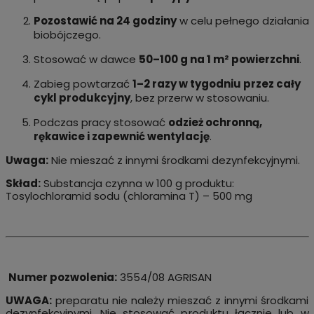
Pozostawić na 24 godziny
w celu pełnego działania
biobójczego.
Stosować w dawce
50–100 g na 1 m² powierzchni
.
Zabieg powtarzać
1–2 razy w tygodniu przez cały
cykl produkcyjny
, bez przerw w stosowaniu.
Podczas pracy stosować
odzież ochronną,
rękawice i zapewnić wentylację
.
Uwaga:
Nie mieszać z innymi środkami dezynfekcyjnymi.
Skład:
Substancja czynna w 100 g produktu:
Tosylochloramid sodu (chloramina T) – 500 mg
Numer pozwolenia:
3554/08 AGRISAN
UWAGA:
preparatu nie należy mieszać z innymi środkami
dezynfekcyjnymi. Nie stosować produktu łącznie lub w