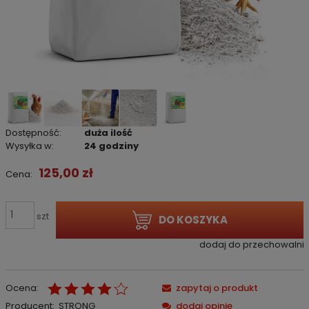
Dostępność:
duża ilość
Wysyłka w:
24 godziny
125,00 zł
Cena:
szt
DO KOSZYKA
dodaj do przechowalni
Ocena:
zapytaj o produkt
Producent:
STRONG
dodaj opinię