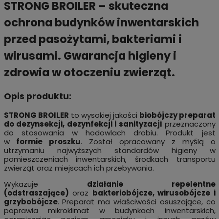
STRONG BROILER – skuteczna
ochrona budynków inwentarskich
przed pasożytami, bakteriami i
wirusami. Gwarancja higieny i
zdrowia w otoczeniu zwierząt.
Opis produktu:
STRONG BROILER
to wysokiej jakości
biobójczy preparat
do dezynsekcji, dezynfekcji i sanityzacji
przeznaczony
do stosowania w hodowlach drobiu. Produkt jest
w
formie proszku
. Został opracowany z myślą o
utrzymaniu najwyższych standardów higieny w
pomieszczeniach inwentarskich, środkach transportu
zwierząt oraz miejscach ich przebywania.
Wykazuje
działanie repelentne
(odstraszające)
oraz
bakteriobójcze, wirusobójcze i
grzybobójcze
. Preparat ma właściwości osuszające, co
poprawia mikroklimat w budynkach inwentarskich,