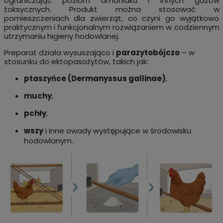
ograniczając poziom amoniaku i innych gazów
toksycznych. Produkt można stosować w
pomieszczeniach dla zwierząt, co czyni go wyjątkowo
praktycznym i funkcjonalnym rozwiązaniem w codziennym
utrzymaniu higieny hodowlanej.
Preparat działa wysuszająco i
parazytobójczo
– w
stosunku do ektopasożytów, takich jak:
ptaszyńce (Dermanyssus gallinae)
,
muchy
,
pchły
,
wszy
i inne owady występujące w środowisku
hodowlanym.