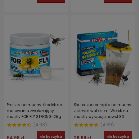
Proszek na muchy. Środek do
Skuteczna pułapka na muchy
malowania zwalczający
z silnym wabikiem. Worek na
muchy FOR FLY STRONG 125g
muchy wyłapuje nawet 80
000 owadów STRONG FLY
(
4.63
)
(
4.89
)
CATCHER 1 szt.
do koszyka
do koszyka
94,99 zł
26,99 zł