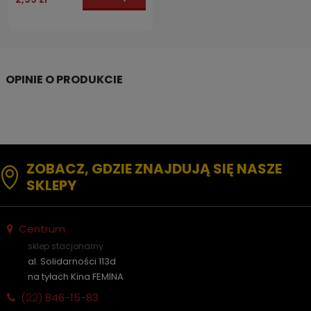
ZOBACZ, GDZIE ZNAJDUJĄ SIĘ NASZE
SKLEPY
Centrum
sklep stacjonarny
al. Solidarności 113d
na tyłach Kina FEMINA
(22)
846-15-83