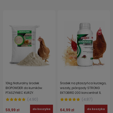
10kg Naturalny środek
Środek na ptaszyńca kurzego,
BIOPOWDER do kurników.
wszoły, piórojady STRONG
PTASZYNIEC KURZY.
EKTOBIRD 200 koncentrat 1L
(
4.90
)
(
4.87
)
do koszyka
do koszyka
59,99 zł
64,99 zł