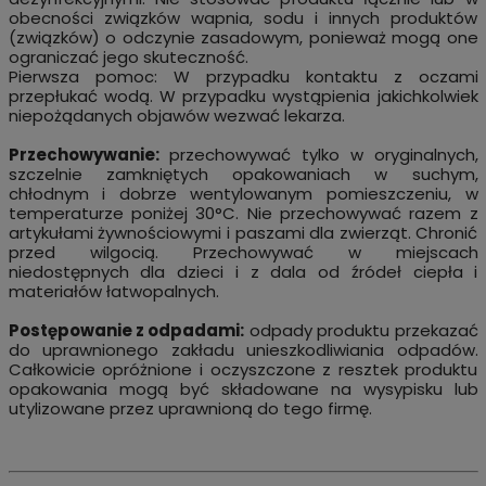
obecności związków wapnia, sodu i innych produktów
(związków) o odczynie zasadowym, ponieważ mogą one
ograniczać jego skuteczność.
Pierwsza pomoc: W przypadku kontaktu z oczami
przepłukać wodą. W przypadku wystąpienia jakichkolwiek
niepożądanych objawów wezwać lekarza.
Przechowywanie:
przechowywać tylko w oryginalnych,
szczelnie zamkniętych opakowaniach w suchym,
chłodnym i dobrze wentylowanym pomieszczeniu, w
temperaturze poniżej 30°C. Nie przechowywać razem z
artykułami żywnościowymi i paszami dla zwierząt. Chronić
przed wilgocią. Przechowywać w miejscach
niedostępnych dla dzieci i z dala od źródeł ciepła i
materiałów łatwopalnych.
Postępowanie z odpadami:
odpady produktu przekazać
do uprawnionego zakładu unieszkodliwiania odpadów.
Całkowicie opróżnione i oczyszczone z resztek produktu
opakowania mogą być składowane na wysypisku lub
utylizowane przez uprawnioną do tego firmę.