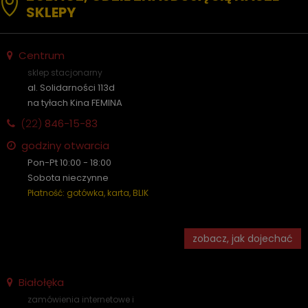
SKLEPY
Centrum
sklep stacjonarny
al. Solidarności 113d
na tyłach Kina FEMINA
(22)
846-15-83
godziny otwarcia
Pon-Pt 10:00 - 18:00
Sobota nieczynne
Płatność: gotówka, karta, BLIK
zobacz, jak dojechać
Białołęka
zamówienia internetowe i