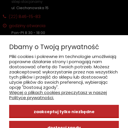
sklep stacjonarny
ul. Ciechanowska 15
(22)
846-15-83
godziny otwarcia
Pon-Pt 8:30 - 18:00
Sobota nieczynne
Dbamy o Twoją prywatność
Płatność: gotówka, karta, BLIK
Pliki cookies i pokrewne im technologie umożliwiają
poprawne działanie strony i pomagają nam
zobacz, jak dojechać
dostosować ofertę do Twoich potrzeb. Możesz
zaakceptować wykorzystanie przez nas wszystkich
tych plików i przejść do sklepu lub dostosować
użycie plików do swoich preferencji, wybierając
opcję "Dostosuj zgody".
Więcej o plikach cookies przeczytasz w naszej
INFORMACJE
Polityce prywatności.
ZAKUPY
zaakceptuj tylko niezbędne
CENTRUM WIEDZY
dostosuj zgody