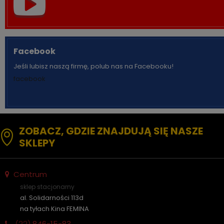
Facebook
Jeśli lubisz naszą firmę, polub nas na Facebooku!
facebook
ZOBACZ, GDZIE ZNAJDUJĄ SIĘ NASZE
SKLEPY
Centrum
sklep stacjonarny
al. Solidarności 113d
na tyłach Kina FEMINA
(22)
846-15-83