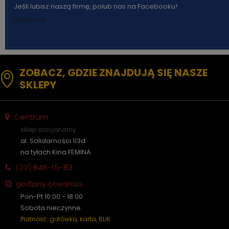
Jeśli lubisz naszą firmę, polub nas na Facebooku!
facebook
ZOBACZ, GDZIE ZNAJDUJĄ SIĘ NASZE
SKLEPY
Centrum
sklep stacjonarny
al. Solidarności 113d
na tyłach Kina FEMINA
(22)
846-15-83
godziny otwarcia
Pon-Pt 10:00 - 18:00
Sobota nieczynne
Płatność: gotówka, karta, BLIK