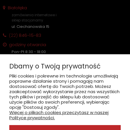
Białołęka
zamówienia internetowe i
sklep stacjonarny
ul. Ciechanowska 15
(22)
846-15-83
godziny otwarcia
Pon-Pt 8:30 - 18:00
Sobota nieczynne
Dbamy o Twoją prywatność
Płatność: gotówka, karta, BLIK
Pliki cookies i pokrewne im technologie umożliwiają
poprawne działanie strony i pomagają nam
zobacz, jak dojechać
dostosować ofertę do Twoich potrzeb. Możesz
zaakceptować wykorzystanie przez nas wszystkich
tych plików i przejść do sklepu lub dostosować
użycie plików do swoich preferencji, wybierając
opcję "Dostosuj zgody".
Więcej o plikach cookies przeczytasz w naszej
INFORMACJE
Polityce prywatności.