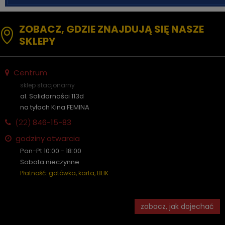
ZOBACZ, GDZIE ZNAJDUJĄ SIĘ NASZE
SKLEPY
Centrum
sklep stacjonarny
al. Solidarności 113d
na tyłach Kina FEMINA
(22)
846-15-83
godziny otwarcia
Pon-Pt 10:00 - 18:00
Sobota nieczynne
Płatność: gotówka, karta, BLIK
zobacz, jak dojechać