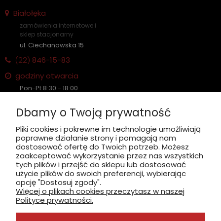
Białołęka
zamówienia internetowe i
sklep stacjonarny
ul. Ciechanowska 15
(22)
846-15-83
godziny otwarcia
Pon-Pt 8:30 - 18:00
Sobota nieczynne
Dbamy o Twoją prywatność
Płatność: gotówka, karta, BLIK
Pliki cookies i pokrewne im technologie umożliwiają
poprawne działanie strony i pomagają nam
zobacz, jak dojechać
dostosować ofertę do Twoich potrzeb. Możesz
zaakceptować wykorzystanie przez nas wszystkich
tych plików i przejść do sklepu lub dostosować
użycie plików do swoich preferencji, wybierając
opcję "Dostosuj zgody".
Więcej o plikach cookies przeczytasz w naszej
INFORMACJE
Polityce prywatności.