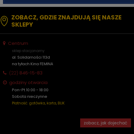
ZOBACZ, GDZIE ZNAJDUJĄ SIĘ NASZE
SKLEPY
Centrum
sklep stacjonarny
al. Solidarności 113d
na tyłach Kina FEMINA
(22)
846-15-83
godziny otwarcia
Pon-Pt 10:00 - 18:00
Sobota nieczynne
Płatność: gotówka, karta, BLIK
zobacz, jak dojechać