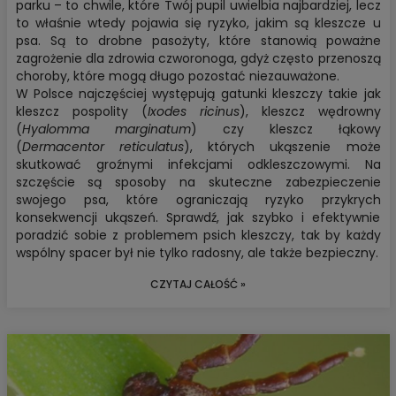
parku – to chwile, które Twój pupil uwielbia najbardziej, lecz
to właśnie wtedy pojawia się ryzyko, jakim są
kleszcze u
psa
. Są to drobne pasożyty, które stanowią poważne
zagrożenie dla zdrowia czworonoga, gdyż często przenoszą
choroby, które mogą długo pozostać niezauważone.
W Polsce najczęściej występują gatunki kleszczy takie jak
kleszcz pospolity (
Ixodes ricinus
), kleszcz wędrowny
(
Hyalomma marginatum
) czy kleszcz łąkowy
(
Dermacentor reticulatus
), których ukąszenie może
skutkować groźnymi infekcjami odkleszczowymi. Na
szczęście są sposoby na skuteczne zabezpieczenie
swojego psa, które ograniczają ryzyko przykrych
konsekwencji ukąszeń. Sprawdź, jak szybko i efektywnie
poradzić sobie z problemem
psich kleszczy
, tak by każdy
wspólny spacer był nie tylko radosny, ale także bezpieczny.
CZYTAJ CAŁOŚĆ »