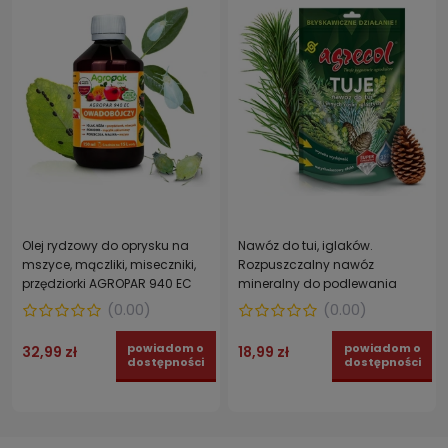
Olej rydzowy do oprysku na
Nawóz do tui, iglaków.
mszyce, mączliki, miseczniki,
Rozpuszczalny nawóz
przędziorki AGROPAR 940 EC
mineralny do podlewania
150 ml
roślin iglastych AGRECOL 350
(
0.00
)
(
0.00
)
g
powiadom o
powiadom o
32,99 zł
18,99 zł
dostępności
dostępności