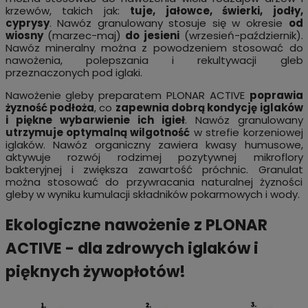
krzewów, takich jak:
tuje, jałowce, świerki, jodły,
cyprysy
. Nawóz granulowany stosuje się w okresie
od
wiosny
(marzec-maj)
do jesieni
(wrzesień-październik).
Nawóz mineralny można z powodzeniem stosować do
nawożenia, polepszania i rekultywacji gleb
przeznaczonych pod iglaki.
Nawożenie gleby preparatem PLONAR ACTIVE
poprawia
żyzność podłoża
, co
zapewnia dobrą kondycję iglaków
i piękne wybarwienie ich igieł
. Nawóz granulowany
utrzymuje optymalną wilgotność
w strefie korzeniowej
iglaków. Nawóz organiczny zawiera kwasy humusowe,
aktywuje rozwój rodzimej pozytywnej mikroflory
bakteryjnej i zwiększa zawartość próchnic. Granulat
można stosować do przywracania naturalnej żyzności
gleby w wyniku kumulacji składników pokarmowych i wody.
Ekologiczne nawożenie z PLONAR
ACTIVE - dla zdrowych iglaków i
pięknych żywopłotów!