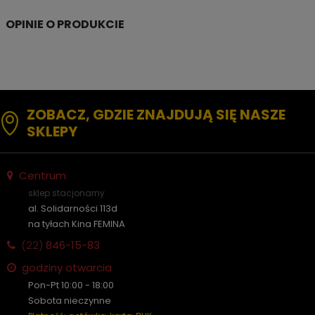
ZOBACZ, GDZIE ZNAJDUJĄ SIĘ NASZE
SKLEPY
Centrum
sklep stacjonarny
al. Solidarności 113d
na tyłach Kina FEMINA
(22)
846-15-83
godziny otwarcia
Pon-Pt 10:00 - 18:00
Sobota nieczynne