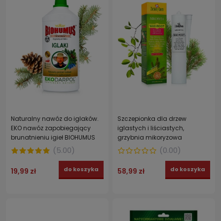
Naturalny nawóz do iglaków.
Szczepionka dla drzew
EKO nawóz zapobiegający
iglastych i liściastych,
brunatnieniu igieł BIOHUMUS
grzybnia mikoryzowa
EXTRA EKODARPOL 1 l
FYTOHELP zwiększa odporność
(
5.00
)
(
0.00
)
roślin VAXI-ROOT ZIELONY DOM
do koszyka
do koszyka
19,99 zł
58,99 zł