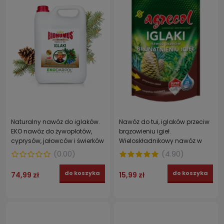
Naturalny nawóz do iglaków.
Nawóz do tui, iglaków przeciw
EKO nawóz do żywopłotów,
brązowieniu igieł.
cyprysów, jałowców i świerków
Wieloskładnikowy nawóz w
BIOHUMUS EXTRA EKODARPOL 5 l
proszku zapobiegający
(
0.00
)
(
4.90
)
objawom brunatnienia
iglaków AGRECOL 250 g
do koszyka
do koszyka
74,99 zł
15,99 zł