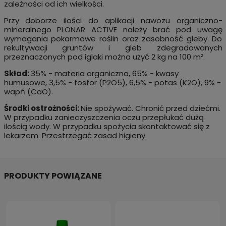
zależności od ich wielkości.
Przy doborze ilości do aplikacji nawozu organiczno-
mineralnego PLONAR ACTIVE należy brać pod uwagę
wymagania pokarmowe roślin oraz zasobność gleby. Do
rekultywacji gruntów i gleb zdegradowanych
przeznaczonych pod iglaki można użyć 2 kg na 100 m².
Skład:
35% - materia organiczna, 65% - kwasy
humusowe, 3,5% - fosfor (P2O5), 6,5% - potas (K2O), 9% -
wapń (CaO).
Środki ostrożności:
Nie spożywać. Chronić przed dziećmi.
W przypadku zanieczyszczenia oczu przepłukać dużą
ilością wody. W przypadku spożycia skontaktować się z
lekarzem. Przestrzegać zasad higieny.
PRODUKTY POWIĄZANE