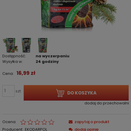
Dostępność:
na wyczerpaniu
Wysyłka w:
24 godziny
16,99 zł
Cena:
szt
DO KOSZYKA
dodaj do przechowalni
Ocena:
zapytaj o produkt
Producent:
EKODARPOL
dodaj opinię