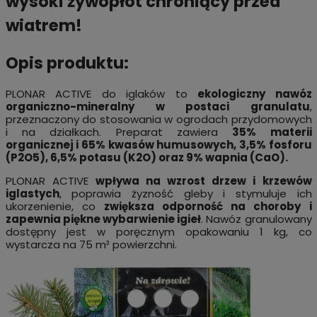
wysoki żywopłot chroniący przed
wiatrem!
Opis produktu:
PLONAR ACTIVE do iglaków to
ekologiczny nawóz
organiczno-mineralny
w postaci granulatu
,
przeznaczony do stosowania w ogrodach przydomowych
i na działkach. Preparat zawiera
35% materii
organicznej i 65% kwasów humusowych, 3,5% fosforu
(P2O5), 6,5% potasu (K2O) oraz 9% wapnia (CaO).
PLONAR ACTIVE
wpływa na wzrost drzew i krzewów
iglastych
, poprawia żyzność gleby i stymuluje ich
ukorzenienie, co
zwiększa odporność na choroby i
zapewnia piękne wybarwienie igieł
. Nawóz granulowany
dostępny jest w poręcznym opakowaniu 1 kg, co
wystarcza na 75 m² powierzchni.