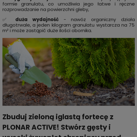
formie granulatu, co umożliwia jego łatwe i ręczne
rozprowadzanie na powierzchni gleby,
✅
duża
wydajność
- nawóz organiczny działa
długotrwale, a jeden kilogram granulatu wystarcza na 75
m² i może zastąpić duże ilości obornika.
Zbuduj zieloną iglastą fortecę z
PLONAR ACTIVE! Stwórz gęsty i