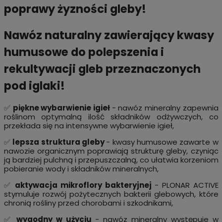
poprawy żyzności gleby!
Nawóz naturalny zawierający kwasy
humusowe do polepszenia i
rekultywacji gleb przeznaczonych
pod iglaki!
✅
piękne wybarwienie igieł
- nawóz mineralny zapewnia
roślinom optymalną ilość składników odżywczych, co
przekłada się na intensywne wybarwienie igieł,
✅
lepsza struktura gleby
- kwasy humusowe zawarte w
nawozie organicznym poprawiają strukturę gleby, czyniąc
ją bardziej pulchną i przepuszczalną, co ułatwia korzeniom
pobieranie wody i składników mineralnych,
✅
aktywacja mikroflory bakteryjnej
- PLONAR ACTIVE
stymuluje rozwój pożytecznych bakterii glebowych, które
chronią rośliny przed chorobami i szkodnikami,
✅
wygodny w użyciu
- nawóz mineralny występuje w