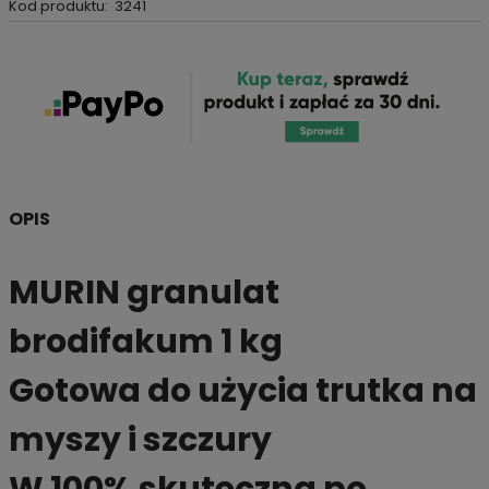
Kod produktu:
3241
OPIS
MURIN granulat
brodifakum 1 kg
Gotowa do użycia trutka na
myszy i szczury
W 100% skuteczna po