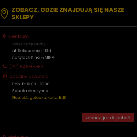
ZOBACZ, GDZIE ZNAJDUJĄ SIĘ NASZE
SKLEPY
Centrum
sklep stacjonarny
al. Solidarności 113d
na tyłach Kina FEMINA
(22)
846-15-83
godziny otwarcia
Pon-Pt 10:00 - 18:00
Sobota nieczynne
Płatność: gotówka, karta, BLIK
zobacz, jak dojechać