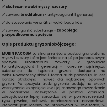
✅ skutecznie wabi myszy i szczury
✅
zawiera
brodifakum
- antykoagulant II generacji
✅
do stosowania wewnątrz i wokół budynków
✅
zawiera gorzką substancję -
zapobiega
przypadkowemu spożyciu
Opis produktu gryzoniobójczego:
MURIN FACOUM
to silna przynęta w postaci granulatu na
myszy i szczury która jest śmiertelna już po jednorazowym
spożyciu. Brodifacoum zawarty w granulacie
to antykoagulant II generacji - obecnie najsilniejsza
substancja do tępienia gryzoni dostępna na
rynku.
Nowoczesny skład i forma trutki powoduje, iż jest
bardzo atrakcyjna nawet dla najbardziej opornych
gryzoni. Po spożyciu trutki gryzonie padają na skutek
wstrzymania krzepnięcia krwi i jej znacznego rozrzedzenia
w organizmie. Rozwiązanie w postaci granulatu
zdecydowanie lepiej sprawdza się w pomieszczeniach
typu piwnice, schowki, pomieszczenia narzędziowe.
Preparat jest idealny do stosowania w miejscach, w