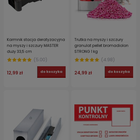
Karmnik stacja deratyzacyjna
Trutka na myszy i szczury
na myszy i szczury MASTER
granulat pellet bromadiolon
duży 33,5 cm
STRONG 1 kg
(
5.00
)
(
4.98
)
do koszyka
do koszyka
12,99 zł
24,99 zł