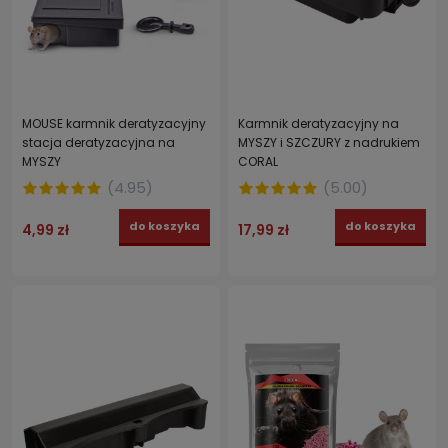
MOUSE karmnik deratyzacyjny
Karmnik deratyzacyjny na
stacja deratyzacyjna na
MYSZY i SZCZURY z nadrukiem
MYSZY
CORAL
(
4.95
)
(
5.00
)
do koszyka
do koszyka
4,99 zł
17,99 zł