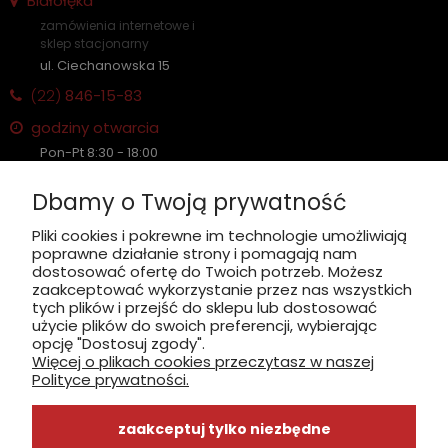
Białołęka
zamówienia internetowe i
sklep stacjonarny
ul. Ciechanowska 15
(22)
846-15-83
godziny otwarcia
Pon-Pt 8:30 - 18:00
Sobota nieczynne
Dbamy o Twoją prywatność
Płatność: gotówka, karta, BLIK
Pliki cookies i pokrewne im technologie umożliwiają
poprawne działanie strony i pomagają nam
zobacz, jak dojechać
dostosować ofertę do Twoich potrzeb. Możesz
zaakceptować wykorzystanie przez nas wszystkich
tych plików i przejść do sklepu lub dostosować
użycie plików do swoich preferencji, wybierając
opcję "Dostosuj zgody".
Więcej o plikach cookies przeczytasz w naszej
INFORMACJE
Polityce prywatności.
ZAKUPY
zaakceptuj tylko niezbędne