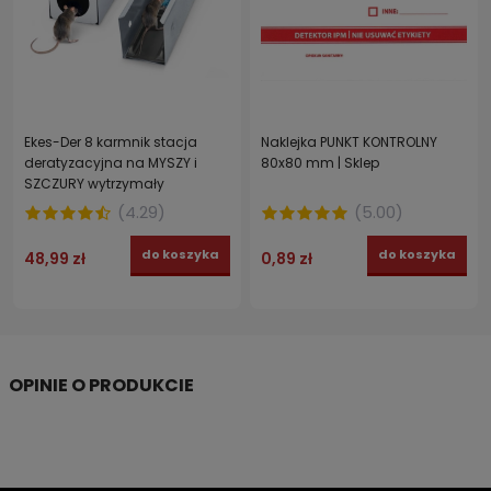
Ekes-Der 8 karmnik stacja
Naklejka PUNKT KONTROLNY
deratyzacyjna na MYSZY i
80x80 mm | Sklep
SZCZURY wytrzymały
ocynkowany
(
4.29
)
(
5.00
)
do koszyka
do koszyka
48,99 zł
0,89 zł