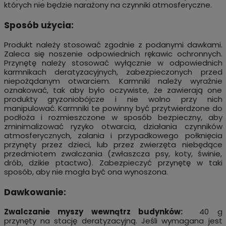
których nie będzie narażony na czynniki atmosferyczne.
Sposób użycia:
Produkt należy stosować zgodnie z podanymi dawkami.
Zaleca się noszenie odpowiednich rękawic ochronnych.
Przynętę należy stosować wyłącznie w odpowiednich
karmnikach deratyzacyjnych, zabezpieczonych przed
niepożądanym otwarciem. Karmniki należy wyraźnie
oznakować, tak aby było oczywiste, że zawierają one
produkty gryzoniobójcze i nie wolno przy nich
manipulować. Karmniki te powinny być przytwierdzone do
podłoża i rozmieszczone w sposób bezpieczny, aby
zminimalizować ryzyko otwarcia, działania czynników
atmosferycznych, zalania i przypadkowego połknięcia
przynęty przez dzieci, lub przez zwierzęta niebędące
przedmiotem zwalczania (zwłaszcza psy, koty, świnie,
drób, dzikie ptactwo). Zabezpieczyć przynętę w taki
sposób, aby nie mogła być ona wynoszona.
Dawkowanie:
Zwalczanie myszy wewnątrz budynków:
40 g
przynęty na stację deratyzacyjną. Jeśli wymagana jest