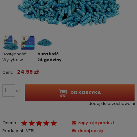
Dostępność:
duża ilość
Wysyłka w:
24 godziny
24,99 zł
Cena:
szt
DO KOSZYKA
dodaj do przechowalni
Ocena:
zapytaj o produkt
Producent:
VEBI
dodaj opinię