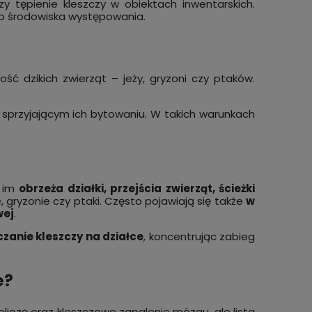
y tępienie kleszczy w obiektach inwentarskich.
o środowiska występowania.
ść dzikich zwierząt – jeży, gryzoni czy ptaków.
 sprzyjającym ich bytowaniu. W takich warunkach
ą im
obrzeża działki, przejścia zwierząt, ścieżki
e, gryzonie czy ptaki. Często pojawiają się także
w
wej
.
zanie kleszczy na działce
, koncentrując zabieg
e?
reliozę oraz kleszczowe zapalenie mózgu, ale lista