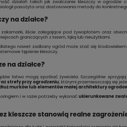
ność działań takich jak zwalczanie kleszczy w ogrodzie cz
biologii pasożyta oraz dostosowania metody do konkretneg
czy na działce?
 zakamarki, liście zalegające pod żywopłotem oraz obecno
iejscach graniczących z lasem, łąką lub nieużytkami.
, dlatego nawet zadbany ogród może stać się środowiskiem
ystemowe tępienie kleszczy.
ze na działce?
gdzie łatwo mogą spotkać żywiciela. Szczególnie sprzyjaj
az strefy przy ogrodzeniu
, którymi przemieszczają się jeż
zdłuż murków lub elementów małej architektury ogrodo
oringiem i w razie potrzeby wykonać
ukierunkowane zwalc
ez kleszcze stanowią realne zagrożeni
oźniejsze dla ludzi i zwierząt? Najczęściej wymienia się bo