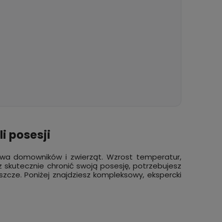
i posesji
twa domowników i zwierząt. Wzrost temperatur,
z skutecznie chronić swoją posesję, potrzebujesz
eszcze. Poniżej znajdziesz kompleksowy, ekspercki