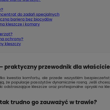
y?
ncentrat do zadań specjalnych
czna bariera bez biocydów
na kleszcze i komary
ierząt?
rma ochrony?
ny kleszczy
– praktyczny przewodnik dla właściciel
ylko kwestia komfortu, ale przede wszystkim bezpieczeńs
ją, że populacje pasożytów dynamicznie rosną. Jeśli chces
dki odstraszające kleszcze oraz profesjonalne opryski na kl
 tak trudno go zauważyć w trawie?