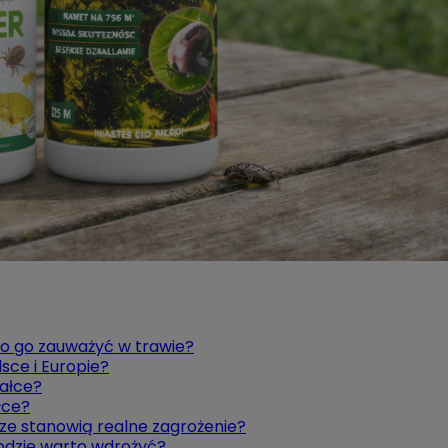
no go zauważyć w trawie?
sce i Europie?
iałce?
łce?
ze stanowią realne zagrożenie?
odzie warto wdrożyć?