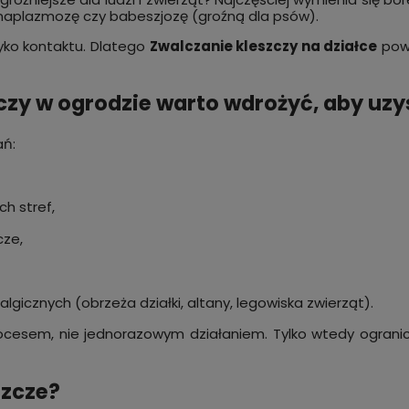
anaplazmozę czy babeszjozę (groźną dla psów).
yko kontaktu. Dlatego
Zwalczanie kleszczy na działce
powi
czy w ogrodzie warto wdrożyć, aby uzy
ań:
ch stref,
cze,
lgicznych (obrzeża działki, altany, legowiska zwierząt).
ocesem, nie jednorazowym działaniem. Tylko wtedy ogranicz
szcze?