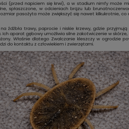
ści (przed napiciem się krwi), a w stadium nimfy może m
lne, spłaszczone, w odcieniach brązu lub brunatnoczer
u rozmiar pasożyta może zwiększyć się nawet kilkukrotnie, c
ę na źdźbła trawy, paprocie i niskie krzewy, gdzie przyjmu
. Ich aparat gębowy umożliwia silne zakotwiczenie w skórze,
ony. Właśnie dlatego Zwalczanie kleszczy w ogrodzie powi
dzi do kontaktu z człowiekiem i zwierzętami.