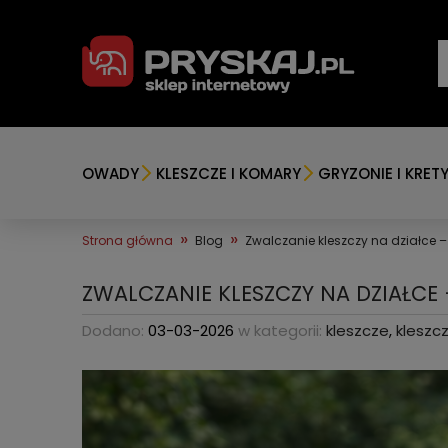
OWADY
KLESZCZE I KOMARY
GRYZONIE I KRET
»
»
Strona główna
Blog
Zwalczanie kleszczy na działce –
ZWALCZANIE KLESZCZY NA DZIAŁCE
Dodano:
03-03-2026
w kategorii:
kleszcze
,
kleszc