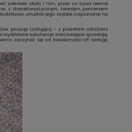
ieć zaledwie około 1 mm, przez co bywa niemal
wone, z charakterystycznym, twardym pancerzem
o dodatkowo utrudnia jego szybkie rozpoznanie na
ją tzw. pozycję czatującą – z przednimi odnóżami
 a wydzielane substancje znieczulające sprawiają,
nno zaczynać się od świadomości ich biologii,