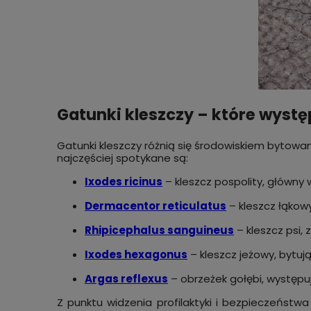
Gatunki kleszczy – które występ
Gatunki kleszczy różnią się środowiskiem bytow
najczęściej spotykane są:
Ixodes ricinus
– kleszcz pospolity, główny
Dermacentor reticulatus
– kleszcz łąkow
Rhipicephalus sanguineus
– kleszcz psi,
Ixodes hexagonus
– kleszcz jeżowy, bytują
Argas reflexus
– obrzeżek gołębi, występu
Z punktu widzenia profilaktyki i bezpieczeńst