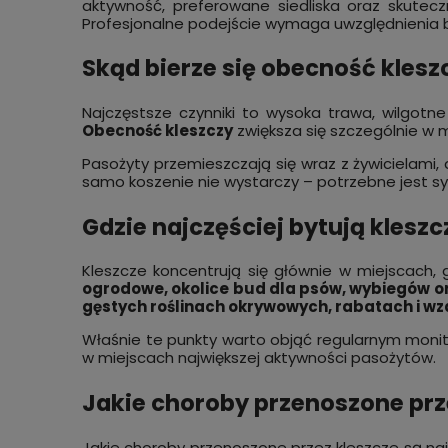
aktywność, preferowane siedliska oraz skutecz
Profesjonalne podejście wymaga uwzględnienia 
Skąd bierze się obecność klesz
Najczęstsze czynniki to wysoka trawa, wilgotne
Obecność kleszczy
zwiększa się szczególnie w m
Pasożyty przemieszczają się wraz z żywicielami
samo koszenie nie wystarczy – potrzebne jest s
Gdzie najczęściej bytują kleszc
Kleszcze koncentrują się głównie w miejscach, 
ogrodowe, okolice bud dla psów, wybiegów or
gęstych roślinach okrywowych, rabatach i w
Właśnie te punkty warto objąć regularnym monit
w miejscach największej aktywności pasożytów.
Jakie choroby przenoszone prz
Jakie choroby przenoszone przez kleszcze są najgr