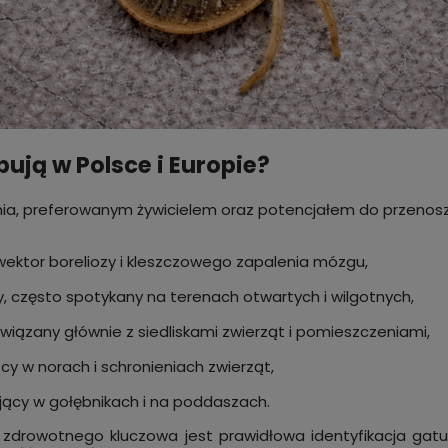
ują w Polsce i Europie?
ania, preferowanym żywicielem oraz potencjałem do przenos
 wektor boreliozy i kleszczowego zapalenia mózgu,
y, często spotykany na terenach otwartych i wilgotnych,
 związany głównie z siedliskami zwierząt i pomieszczeniami,
cy w norach i schronieniach zwierząt,
jący w gołębnikach i na poddaszach.
wa zdrowotnego kluczowa jest prawidłowa identyfikacja gat