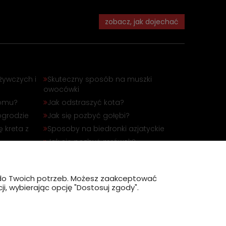
zobacz, jak dojechać
żywczych i
Skuteczny sposób na muszki
owocówki
domu?
Jak odstraszyć kota?
ogrodzie
Jak się pozbyć gołębi?
 kreta z
Sposoby na biedronki azjatyckie
Jak się pozbyć mrówek?
óbli
Jak odstraszyć dzika?
?
ę do Twoich potrzeb. Możesz zaakceptować
i, wybierając opcję "Dostosuj zgody".