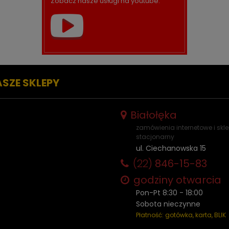
Zobacz nasze usługi na youtube.
ASZE SKLEPY
Białołęka
zamówienia internetowe i skl
stacjonarny
ul. Ciechanowska 15
(22)
846-15-83
godziny otwarcia
Pon-Pt 8:30 - 18:00
Sobota nieczynne
Płatność: gotówka, karta, BLIK