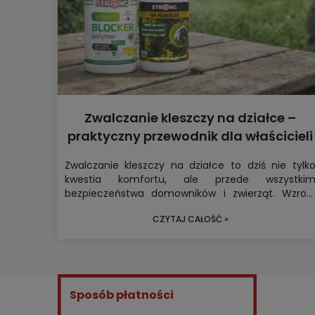
Zwalczanie kleszczy na działce –
praktyczny przewodnik dla właścicieli
posesji
Zwalczanie kleszczy na działce
to dziś nie tylk
kwestia komfortu, ale przede wszystki
bezpieczeństwa domowników i zwierząt. Wzros
temperatur, łagodne zimy i coraz większ
CZYTAJ CAŁOŚĆ »
wilgotność sprawiają, że populacje pasożytó
dynamicznie rosną. Jeśli chcesz skuteczni
chronić swoją posesję, potrzebujesz strategi
łączącej profilaktykę, odpowiednie środk
odstraszające kleszcze oraz profesjonalne oprysk
na kleszcze. Poniżej znajdziesz kompleksowy
Sposób płatności
ekspercki przewodnik.