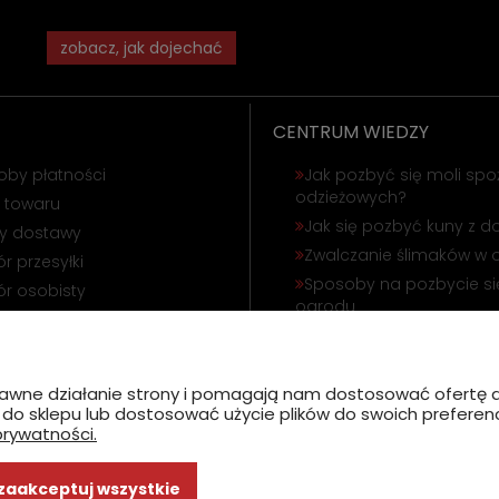
zobacz, jak dojechać
CENTRUM WIEDZY
oby płatności
Jak pozbyć się moli spo
odzieżowych?
 towaru
Jak się pozbyć kuny z 
ty dostawy
Zwalczanie ślimaków w 
r przesyłki
Sposoby na pozbycie się
r osobisty
ogrodu
ąpienie od umowy
Odstraszanie gołębi i wr
amacja towaru
Jak się pozbyć korników
poprawne działanie strony i pomagają nam dostosować ofert
ć do sklepu lub dostosować użycie plików do swoich preferencj
prywatności.
zaakceptuj wszystkie