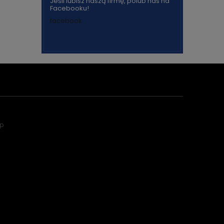
Jeśli lubisz naszą firmę, polub nas na
Facebooku!
facebook
ep