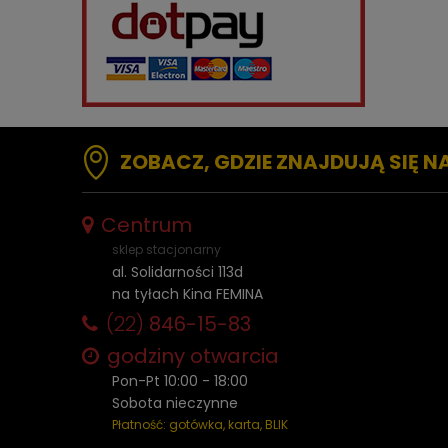
ZOBACZ, GDZIE ZNAJDUJĄ SIĘ N
Centrum
sklep stacjonarny
al. Solidarności 113d
na tyłach Kina FEMINA
(22)
846-15-83
godziny otwarcia
Pon-Pt 10:00 - 18:00
Sobota nieczynne
Płatność: gotówka, karta, BLIK