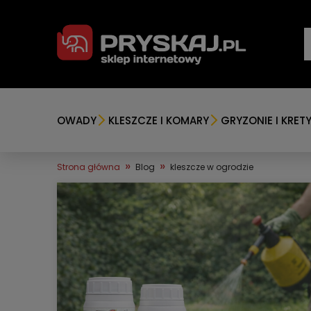
OWADY
KLESZCZE I KOMARY
GRYZONIE I KRET
»
»
Strona główna
Blog
kleszcze w ogrodzie