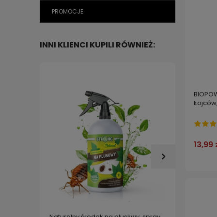
PROMOCJE
INNI KLIENCI KUPILI RÓWNIEŻ:
BIOPOW
kojców,
13,99 
Naturalny środek na pluskwy, spray
Środek