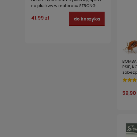
na pluskwy w materacu STRONG
wszoły
NATURAL NA PLUSKWY 1 L
200 ko
41,99 zł
29,99
do koszyka
BOMBA 
PSIE, K
zabezp
59,90 