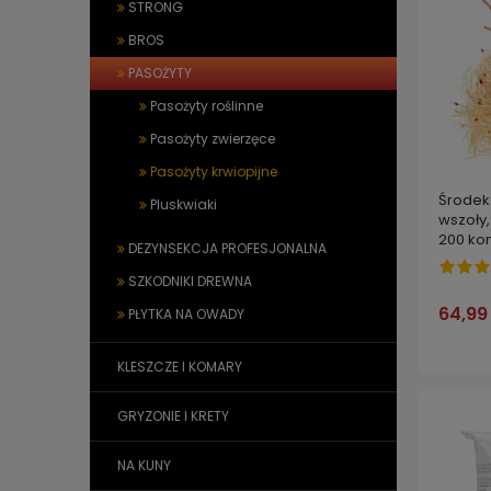
STRONG
BROS
PASOŻYTY
Pasożyty roślinne
Pasożyty zwierzęce
Pasożyty krwiopijne
Środek
Pluskwiaki
wszoły
200 kon
DEZYNSEKCJA PROFESJONALNA
SZKODNIKI DREWNA
64,99 
PŁYTKA NA OWADY
KLESZCZE I KOMARY
GRYZONIE I KRETY
NA KUNY