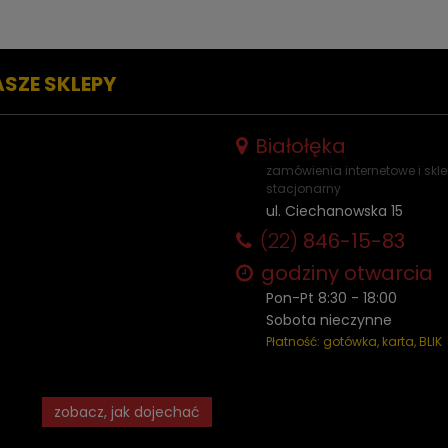
ASZE SKLEPY
Białołęka
zamówienia internetowe i skl
stacjonarny
ul. Ciechanowska 15
(22)
846-15-83
godziny otwarcia
Pon-Pt 8:30 - 18:00
Sobota nieczynne
Płatność: gotówka, karta, BLIK
zobacz, jak dojechać