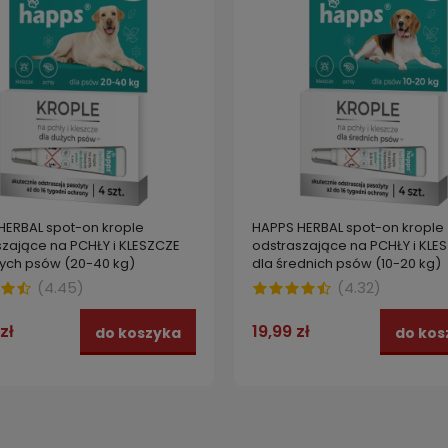
HERBAL spot-on krople
HAPPS HERBAL spot-on krople
szające na PCHŁY i KLESZCZE
odstraszające na PCHŁY i KLE
żych psów (20-40 kg)
dla średnich psów (10-20 kg)
(
4.45
)
(
4.32
)
zł
19,99 zł
do koszyka
do kos