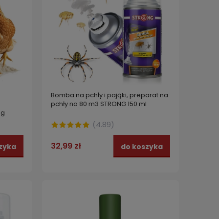
Bomba na pchły i pająki, preparat na
pchły na 80 m3 STRONG 150 ml
 g
(
4.89
)
32,99 zł
zyka
do koszyka
y
Pułapka lepowa na PLUSKWY
Parown