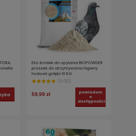
TORA,
Eko środek do opylania BIOPOWDER
onella
proszek do utrzymywania higieny
hodowli gołębi 10 KG
(
5.00
)
powiadom
59,99 zł
zyka
o
dostępności