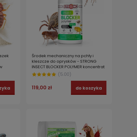
szek
Środek mechaniczny na pchły i
kleszcze do oprysków - STRONG
ew
INSECT BLOCKER POLYMER koncentrat
250 ml
(
5.00
)
119,00 zł
zyka
do koszyka