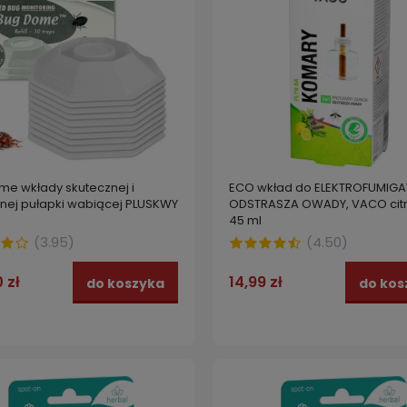
me wkłady skutecznej i
ECO wkład do ELEKTROFUMIGA
tnej pułapki wabiącej PLUSKWY
ODSTRASZA OWADY, VACO citr
45 ml
(
3.95
)
(
4.50
)
 zł
14,99 zł
do koszyka
do kos