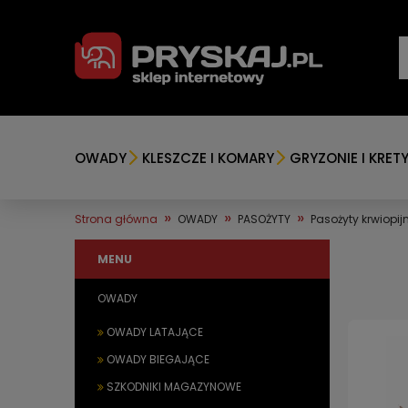
OWADY
KLESZCZE I KOMARY
GRYZONIE I KRET
»
»
»
Strona główna
OWADY
PASOŻYTY
Pasożyty krwiopij
MENU
OWADY
OWADY LATAJĄCE
OWADY BIEGAJĄCE
SZKODNIKI MAGAZYNOWE