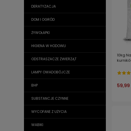
DERATYZACJA
DOM I OGRÓD
ŻYWOŁAPKI
HIGIENA W HODOWLI
10kg N
ODSTRASZACZE ZWIERZĄT
kurnik
LAMPY OWADOBÓJCZE
59,99 
BHP
SUBSTANCJE CZYNNE
WYCOFANE Z UŻYCIA
WABIKI