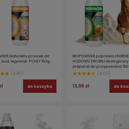
DER Naturalny proszek do
BIOPOWDER poprawia HIGIENE
 bud, legowisk. PCHŁY 150g.
HODOWLI DROBIU ekologiczny
preparat do posypywania 150
(
4.80
)
(
4.55
)
zł
13,99 zł
do koszyka
do kos
STRONG NA KLESZCZE wydajn
 na ptaszyńca kurzego,