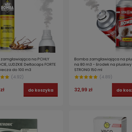
oprysk na KLESZCZE 250 ml +
, piórojady STRONG EKTOBIRD
EKOFOG ekologiczny nośnik 2
ncentrat 250 ml
71,99 zł
zoba
 zł
do koszyka
więc
zamgławiająca na PCHŁY
Bomba zamgławiająca na pl
OCIE, LUDZKIE Deltacaps FORTE
na 80 m3 - środek na pluskwy
iecza do 100 m3
STRONG 150 ml
(
4.92
)
(
4.89
)
zł
32,99 zł
do koszyka
do kos