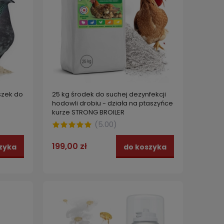
szek do
25 kg środek do suchej dezynfekcji
hodowli drobiu - działa na ptaszyńce
kurze STRONG BROILER
(
5.00
)
199,00 zł
zyka
do koszyka