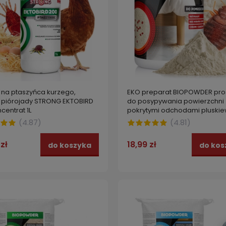
 na ptaszyńca kurzego,
EKO preparat BIOPOWDER pro
, piórojady STRONG EKTOBIRD
do posypywania powierzchni
centrat 1L
pokrytymi odchodami pluski
PLUSKWY 500g
(
4.87
)
(
4.81
)
zł
18,99 zł
do koszyka
do kos