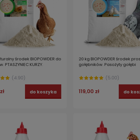
aturalny środek BIOPOWDER do
20 kg BIOPOWDER środek pro
ów. PTASZYNIEC KURZY.
gołębników. Pasożyty gołębi
(
4.90
)
(
5.00
)
zł
119,00 zł
do koszyka
do kos