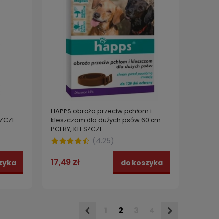
HAPPS obroża przeciw pchłom i
SZCZE
kleszczom dla dużych psów 60 cm
PCHŁY, KLESZCZE
(
4.25
)
17,49 zł
zyka
do koszyka
1
2
3
4