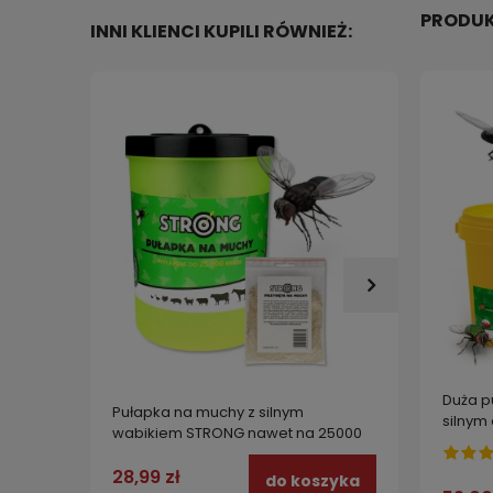
PRODUK
INNI KLIENCI KUPILI RÓWNIEŻ:
Duża p
Pułapka na muchy z silnym
Spray 
silnym
wabikiem STRONG nawet na 25000
śmietn
na 200
much!
na lar
ml
28,99 zł
17,99 
do koszyka