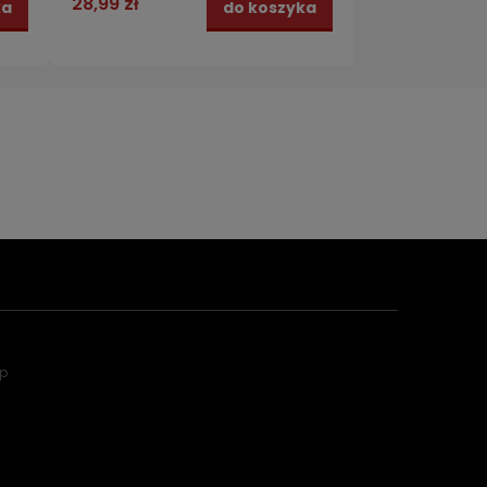
28,99 zł
ka
do koszyka
ep