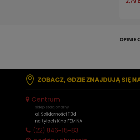
2,79 z
ZOBACZ, GDZIE ZNAJDUJĄ SIĘ N
Centrum
sklep stacjonarny
al. Solidarności 113d
na tyłach Kina FEMINA
(22)
846-15-83