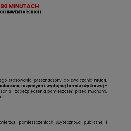
O 90 MINUTACH
CH INWENTARSKICH
ego stosowania, przeznaczony do zwalczania
much
,
substancji czynnych
i
wydajnej formie użytkowej
-
lczania i zabezpieczenia pomieszczeń przed muchami.
a.
erząt, pomieszczeniach użyteczności publicznej i