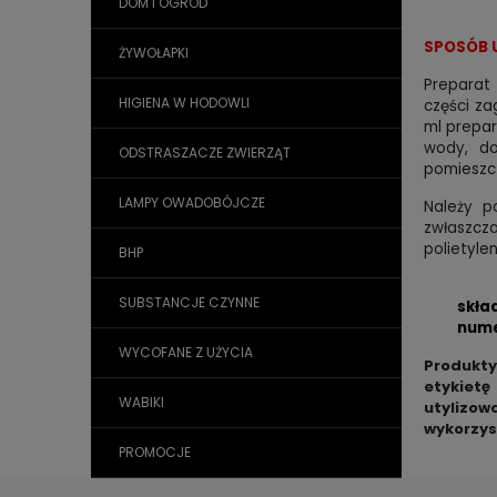
DOM I OGRÓD
SPOSÓB 
ŻYWOŁAPKI
Preparat 
HIGIENA W HODOWLI
części zag
ml prepar
wody, do
ODSTRASZACZE ZWIERZĄT
pomieszcz
LAMPY OWADOBÓJCZE
Należy p
zwłaszcza
polietyle
BHP
SUBSTANCJE CZYNNE
skła
nume
WYCOFANE Z UŻYCIA
Produkty
etykietę
WABIKI
utylizo
wykorzys
PROMOCJE