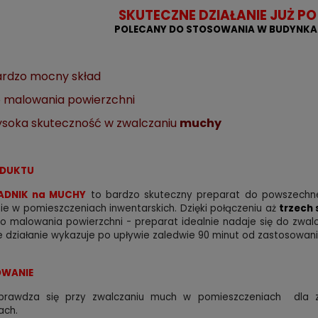
SKUTECZNE DZIAŁANIE JUŻ P
POLECANY DO STOSOWANIA W BUDYNKA
rdzo mocny skład
 malowania powierzchni
soka skuteczność w zwalczaniu
muchy
ODUKTU
ADNIK na MUCHY
to bardzo skuteczny preparat do powszechn
ie w pomieszczeniach inwentarskich
. Dzięki połączeniu aż
trzech 
o malowania powierzchni - preparat idealnie nadaje się do zwa
 działanie wykazuje po upływie zaledwie 90 minut od zastosowani
WANIE
prawdza się przy zwalczaniu much w pomieszczeniach dla zwi
ach.