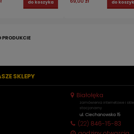
ł
69,00 zł
do koszyka
do koszy
ASZE SKLEPY
Białołęka
zamówienia internetowe i skl
stacjonarny
ul. Ciechanowska 15
(22)
846-15-83
godziny otwarcia