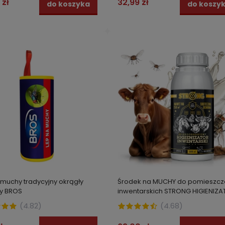
 zł
32,99 zł
do koszyka
do koszy
za cena:
21,99 zł
 muchy tradycyjny okrągły
Środek na MUCHY do pomieszcz
y BROS
inwentarskich STRONG HIGIENIZ
500 ml
(
4.82
)
(
4.68
)