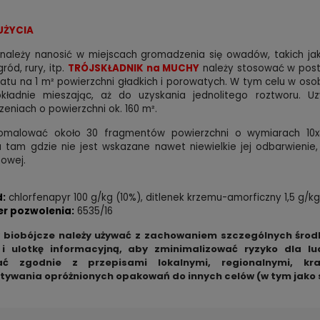
UŻYCIA
należy nanosić w miejscach gromadzenia się owadów, takich jak c
ród, rury, itp.
T
RÓJSKŁADNIK na MUCHY
należy stosować w post
atu na 1 m² powierzchni gładkich i porowatych. W tym celu w osob
kładnie mieszając, aż do uzyskania jednolitego roztworu. 
eniach o powierzchni ok. 160 m².
omalować około 30 fragmentów powierzchni o wymiarach 10
 tam gdzie nie jest wskazane nawet niewielkie jej odbarwienie
nowej.
d:
chlorfenapyr 100 g/kg (10%), ditlenek krzemu-amorficzny 1,5 g/kg
r pozwolenia:
6535/16
 biobójcze należy używać z zachowaniem szczególnych środk
 i ulotkę informacyjną, aby zminimalizować ryzyko dla l
wać zgodnie z przepisami lokalnymi, regionalnymi, k
tywania opróżnionych opakowań do innych celów (w tym jako