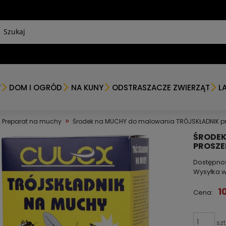
Y
DOM I OGRÓD
NA KUNY
ODSTRASZACZE ZWIERZĄT
L
»
Preparat na muchy
Środek na MUCHY do malowania TRÓJSKŁADNIK pro
ŚRODEK
PROSZEK
Dostępno
Wysyłka w
1
Cena:
szt