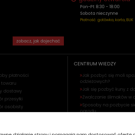
Pon-Pt 8:30 - 18:00
Sobota nieczynne
Płatność: gotówka, karta, BLIK
zobacz, jak dojechać
CENTRUM WIEDZY
oby płatności
Jak pozbyć się moli spo
odzieżowych?
 towaru
Jak się pozbyć kuny z 
ty dostawy
Zwalczanie ślimaków w 
r przesyłki
Sposoby na pozbycie się
r osobisty
ogrodu
ąpienie od umowy
Odstraszanie gołębi i wr
amacja towaru
Jak się pozbyć korników
poprawne działanie strony i pomagają nam dostosować ofert