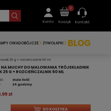
0
Konto
Koszyk
Kontakt
BLOG
AMPY OWADOBÓJCZE
ŻYWOŁAPKI
szek 25 g + rozcieńczalnik 60 ml
 NA MUCHY DO MALOWANIA TRÓJSKŁADNIK
 25 G + ROZCIEŃCZALNIK 60 ML
ść:
duża ilość
:
24 godziny
0,99 zł
DO KOSZYKA