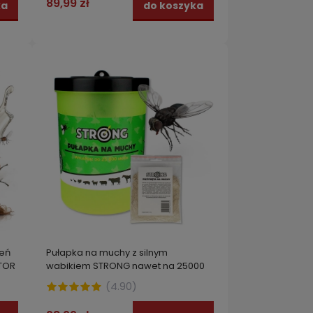
89,99 zł
ka
do koszyka
eń
Pułapka na muchy z silnym
ATOR
wabikiem STRONG nawet na 25000
much!
(
4.90
)