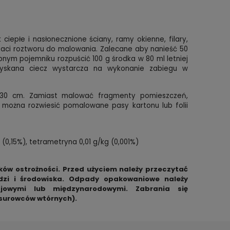
iepłe i nasłonecznione ściany, ramy okienne, filary,
aci roztworu do malowania. Zalecane aby nanieść 50
nym pojemniku rozpuścić 100 g środka w 80 ml letniej
Uzyskana ciecz wystarcza na wykonanie zabiegu w
x30 cm. Zamiast malować fragmenty pomieszczeń,
, można rozwiesić pomalowane pasy kartonu lub folii
 (0,15%), tetrametryna 0,01 g/kg (0,001%)
ów ostrożności. Przed użyciem należy przeczytać
udzi i środowiska. Odpady opakowaniowe należy
rajowymi lub międzynarodowymi. Zabrania się
 surowców wtórnych).