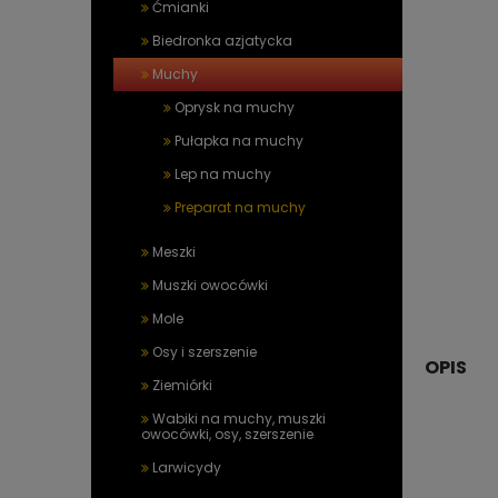
Ćmianki
Biedronka azjatycka
Muchy
Oprysk na muchy
Pułapka na muchy
Lep na muchy
Preparat na muchy
Meszki
Muszki owocówki
Mole
Osy i szerszenie
OPIS
Ziemiórki
Wabiki na muchy, muszki
owocówki, osy, szerszenie
Larwicydy