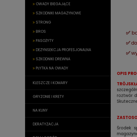
OWADY BIEGAJĄCE
SZKODNIKI MAGAZYNOWE
STRONG
BROS
✅
ba
PASOŻYTY
✅
do
DEZYNSEKCJA PROFESJONALNA
✅
wy
SZKODNIKI DREWNA
PŁYTKA NA OWADY
OPIS PR
KLESZCZE I KOMARY
TRÓJSKŁ
szczególn
roztwór d
GRYZONIE I KRETY
Skuteczne
NA KUNY
ZASTOSO
DERATYZACJA
Środek s
magazyn