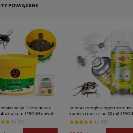
TY POWIĄZANE
ułapka na MUCHY wiadro z
Bomba zamgławiająca na much
na muchy i larwy w
Środek na muchy do oprysku 
 atraktantem STRONG nawet
komary i meszki na 80 m3 STRO
ikach, środek do śmietników
malowania granulat ASCYP 5
.000 much!
150 ml
(
4.93
)
(
4.90
)
wy much larwicyd STRONG 500
zł
89,99 zł
do koszyka
do kos