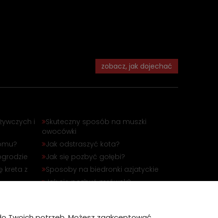
zobacz, jak dojechać
żywczych i
Skuteczny sposób na muszki
owocówki
domu?
Jak odstraszyć kota?
ogrodzie
Jak się pozbyć gołębi?
 kreta z
Sposoby na biedronki azjatyckie
Jak się pozbyć mrówek?
óbli
Jak odstraszyć dzika?
?
ę do Twoich potrzeb. Możesz zaakceptować