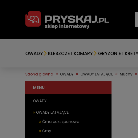
OWADY
KLESZCZE I KOMARY
GRYZONIE I KRET
»
»
»
»
Strona główna
OWADY
OWADY LATAJĄCE
Muchy
MENU
OWADY
OWADY LATAJĄCE
Ćma bukszpanowa
Ćmy