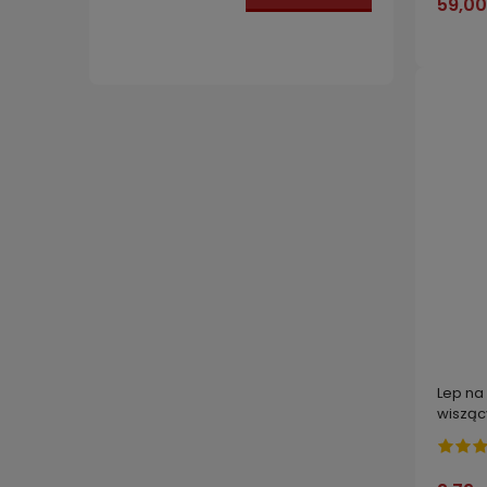
59,00
Najniżs
Lep na
wisząc