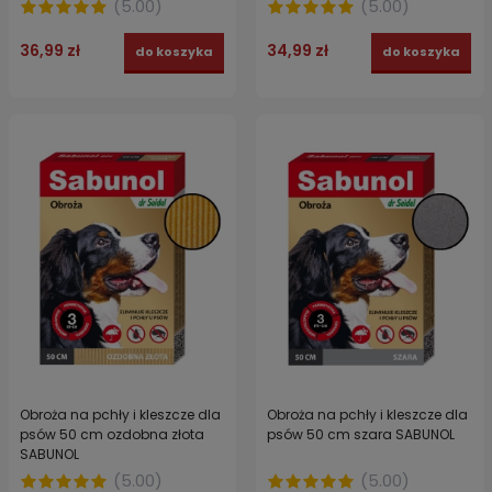
(
5.00
)
(
5.00
)
36,99 zł
34,99 zł
do koszyka
do koszyka
Obroża na pchły i kleszcze dla
Obroża na pchły i kleszcze dla
psów 50 cm ozdobna złota
psów 50 cm szara SABUNOL
SABUNOL
(
5.00
)
(
5.00
)