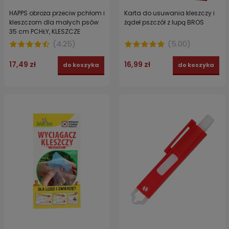
HAPPS obroża przeciw pchłom i
Karta do usuwania kleszczy i
kleszczom dla małych psów
żądeł pszczół z lupą BROS
35 cm PCHŁY, KLESZCZE
(
4.25
)
(
5.00
)
17,49 zł
16,99 zł
do koszyka
do koszyka