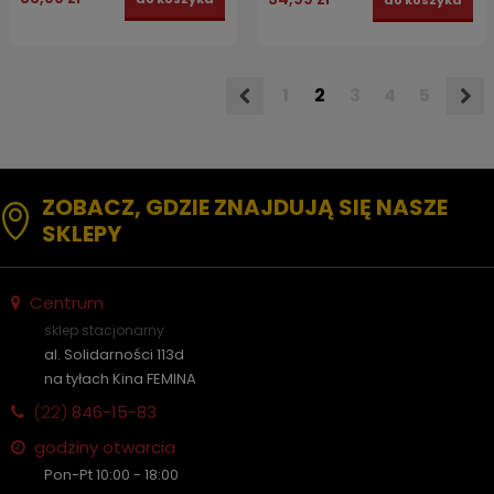
do koszyka
1
2
3
4
5
ZOBACZ, GDZIE ZNAJDUJĄ SIĘ NASZE
SKLEPY
Centrum
sklep stacjonarny
al. Solidarności 113d
na tyłach Kina FEMINA
(22)
846-15-83
godziny otwarcia
Pon-Pt 10:00 - 18:00