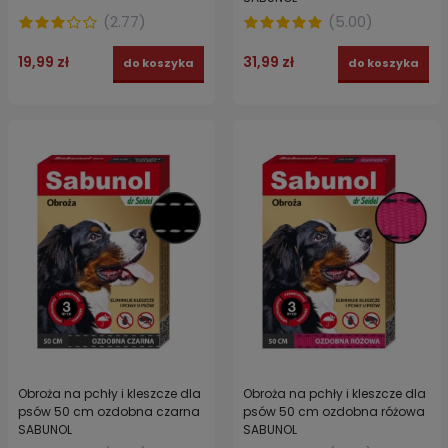
(
2.77
)
(
5.00
)
19,99 zł
31,99 zł
do koszyka
do koszyka
Obroża na pchły i kleszcze dla
Obroża na pchły i kleszcze dla
psów 50 cm ozdobna czarna
psów 50 cm ozdobna różowa
SABUNOL
SABUNOL