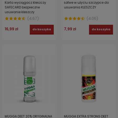
Karta wyciągacz kleszczy
Łatwe w użyciu szczypce do
SAFECARD bezpieczne
usuwania KLESZCZY
usuwanie kleszczy
(
4.67
)
(
4.06
)
16,99 zł
7,99 zł
do koszyka
do koszyka
MUGGA DEET 20% ORYGINALNA
MUGGA EXTRA STRONG DEET