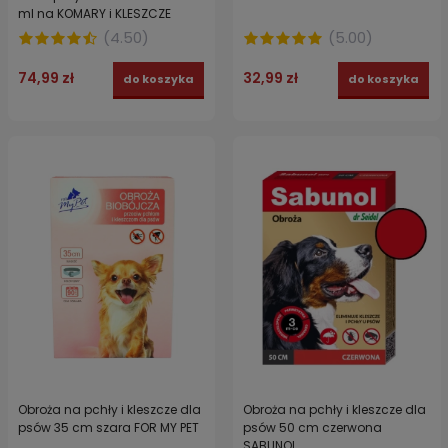
ml na KOMARY i KLESZCZE
(
4.50
)
(
5.00
)
74,99 zł
32,99 zł
do koszyka
do koszyka
Obroża na pchły i kleszcze dla
Obroża na pchły i kleszcze dla
psów 35 cm szara FOR MY PET
psów 50 cm czerwona
SABUNOL