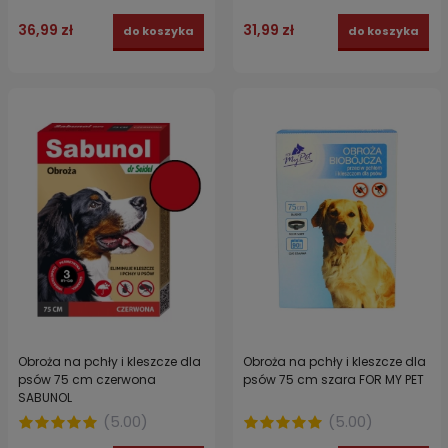
36,99 zł
31,99 zł
do koszyka
do koszyka
Obroża na pchły i kleszcze dla
Obroża na pchły i kleszcze dla
psów 75 cm czerwona
psów 75 cm szara FOR MY PET
SABUNOL
(
5.00
)
(
5.00
)