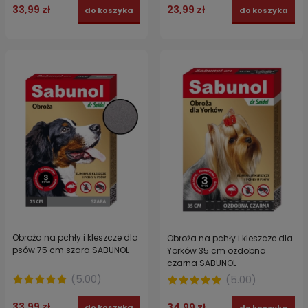
33,99 zł
23,99 zł
do koszyka
do koszyka
Obroża na pchły i kleszcze dla
Obroża na pchły i kleszcze dla
psów 75 cm szara SABUNOL
Yorków 35 cm ozdobna
czarna SABUNOL
(
5.00
)
(
5.00
)
33,99 zł
34,99 zł
do koszyka