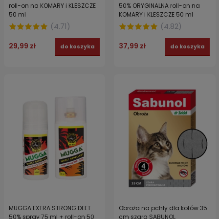
roll-on na KOMARY i KLESZCZE
50% ORYGINALNA roll-on na
50 ml
KOMARY i KLESZCZE 50 ml
(
4.71
)
(
4.82
)
29,99 zł
37,99 zł
do koszyka
do koszyka
MUGGA EXTRA STRONG DEET
Obroża na pchły dla kotów 35
50% spray 75 ml + roll-on 50
cm szara SABUNOL