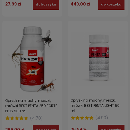
27,99 zł
449,00 zł
do koszyka
do koszyka
Oprysk na muchy, meszki,
Oprysk na muchy, meszki,
mrówki BEST PENTA LIGHT 50
mrówki BEST PENTA 250 FORTE
ml
PLUS 500 ml
(
4.90
)
(
4.78
)
26,99 zł
269,00 zł
do koszyka