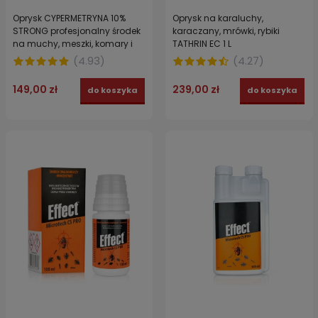
Oprysk CYPERMETRYNA 10%
Oprysk na karaluchy,
STRONG profesjonalny środek
karaczany, mrówki, rybiki
na muchy, meszki, komary i
TATHRIN EC 1 L
pająki 1 l
(
4.93
)
(
4.27
)
149,00 zł
239,00 zł
do koszyka
do koszyka