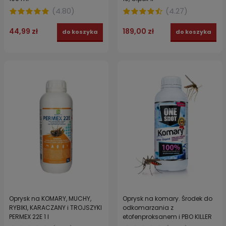
(
4.80
)
(
4.27
)
44,99 zł
189,00 zł
do koszyka
do koszyka
Oprysk na KOMARY, MUCHY,
Oprysk na komary. Środek do
RYBIKI, KARACZANY i TROJSZYKI
odkomarzania z
PERMEX 22E 1 l
etofenproksanem i PBO KILLER
LIQUID ONE SHOT 1l