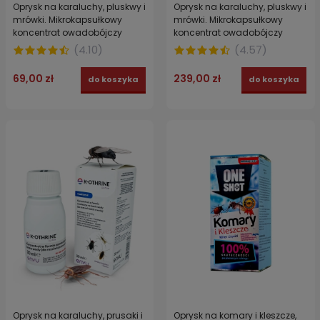
Oprysk na karaluchy, pluskwy i
Oprysk na karaluchy, pluskwy i
mrówki. Mikrokapsułkowy
mrówki. Mikrokapsułkowy
koncentrat owadobójczy
koncentrat owadobójczy
EFFECT MICROTECH CS PRO 100
EFFECT MICROTECH CS PRO
(
4.10
)
(
4.57
)
ml
500 ml
69,00 zł
239,00 zł
do koszyka
do koszyka
Oprysk na karaluchy, prusaki i
Oprysk na komary i kleszcze,