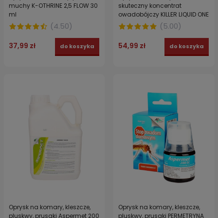
muchy K-OTHRINE 2,5 FLOW 30
skuteczny koncentrat
ml
owadobójczy KILLER LIQUID ONE
SHOT 250 ml
(
4.50
)
(
5.00
)
37,99 zł
54,99 zł
do koszyka
do koszyka
Oprysk na komary, kleszcze,
Oprysk na komary, kleszcze,
pluskwy, prusaki Aspermet 200
pluskwy, prusaki PERMETRYNA