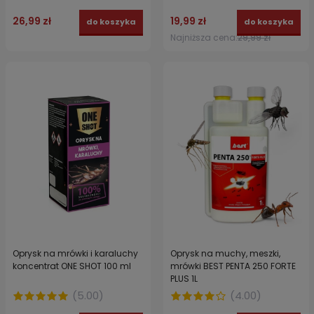
50 ml
26,99 zł
19,99 zł
do koszyka
do koszyka
Najniższa cena:
29,99 zł
Oprysk na mrówki i karaluchy
Oprysk na muchy, meszki,
koncentrat ONE SHOT 100 ml
mrówki BEST PENTA 250 FORTE
PLUS 1L
(
5.00
)
(
4.00
)