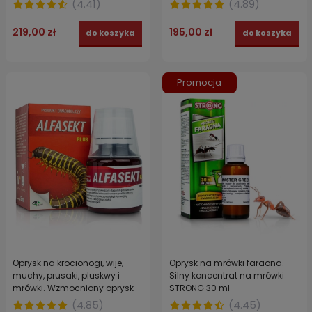
(
4.41
)
(
4.89
)
219,00 zł
195,00 zł
do koszyka
do koszyka
Promocja
Oprysk na krocionogi, wije,
Oprysk na mrówki faraona.
muchy, prusaki, pluskwy i
Silny koncentrat na mrówki
mrówki. Wzmocniony oprysk
STRONG 30 ml
owadobójczy ALFASEKT PLUS
(
4.85
)
(
4.45
)