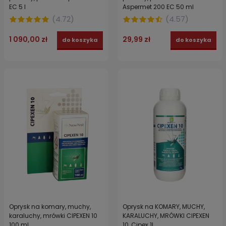
EC 5 l
Aspermet 200 EC 50 ml
(
4.72
)
(
4.57
)
1 090,00 zł
29,99 zł
do koszyka
do koszyka
Oprysk na komary, muchy,
Oprysk na KOMARY, MUCHY,
karaluchy, mrówki CIPEXEN 10
KARALUCHY, MRÓWKI CIPEXEN
100 ml
10, Cipex 1l