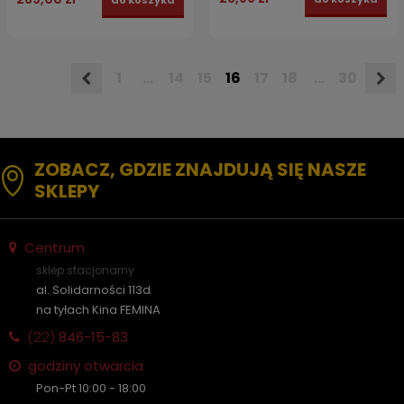
do koszyka
1
...
14
15
16
17
18
...
30
ZOBACZ, GDZIE ZNAJDUJĄ SIĘ NASZE
SKLEPY
Centrum
sklep stacjonarny
al. Solidarności 113d
na tyłach Kina FEMINA
(22)
846-15-83
godziny otwarcia
Pon-Pt 10:00 - 18:00