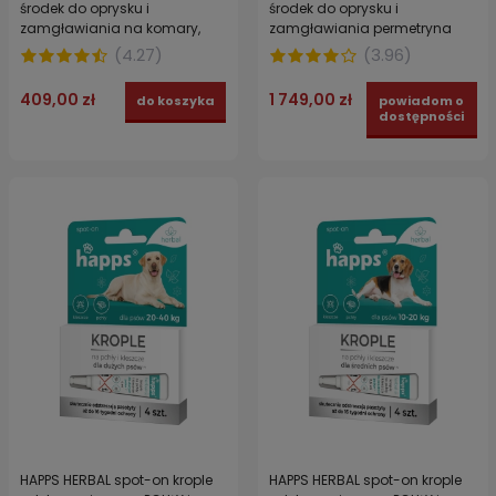
środek do oprysku i
środek do oprysku i
zamgławiania na komary,
zamgławiania permetryna
pleśniakowce i prusaki 1 l
40% do zwalczania much,
(
4.27
)
(
3.96
)
komarów, prusaków,
karaluchów, mrówek faraona i
409,00 zł
1 749,00 zł
do koszyka
powiadom o
pleśniakowca lśniącego! 5 l
dostępności
HAPPS HERBAL spot-on krople
HAPPS HERBAL spot-on krople