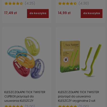
(
4.25
)
(
4.30
)
17,49 zł
14,99 zł
do koszyka
do koszyka
KLESZCZOŁAPKI TICK TWISTER
KLESZCZOŁAPKI TICK TWISTER
CLIPBOX przyrząd do
przyrząd do usuwania
usuwania KLESZCZY
KLESZCZY oryginalne 2 szt
oryginalne 2 szt + BRELOK
(
5.00
)
(
5.00
)