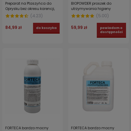
Preparat na Ptaszyńca do
BIOPOWDER proszek do
Oprysku bez okresu karencji,
utrzymywania higieny
bezpieczny dla Jaj, bez
hodowli gołębi 10 KG
(
4.23
)
(
5.00
)
Pestycydów
84,99 zł
59,99 zł
do koszyka
powiadom o
dostępności
FORTECA bardzo mocny
FORTECA bardzo mocny