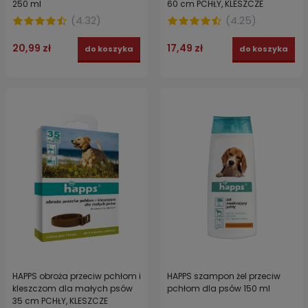
250 ml
60 cm PCHŁY, KLESZCZE
(
4.32
)
(
4.25
)
20,99 zł
17,49 zł
do koszyka
do koszyka
HAPPS obroża przeciw pchłom i
HAPPS szampon żel przeciw
kleszczom dla małych psów
pchłom dla psów 150 ml
35 cm PCHŁY, KLESZCZE