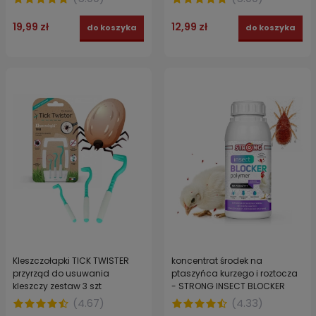
19,99 zł
12,99 zł
do koszyka
do koszyka
Kleszczołapki TICK TWISTER
koncentrat środek na
przyrząd do usuwania
ptaszyńca kurzego i roztocza
kleszczy zestaw 3 szt
- STRONG INSECT BLOCKER
POLYMER 250 ml
(
4.67
)
(
4.33
)