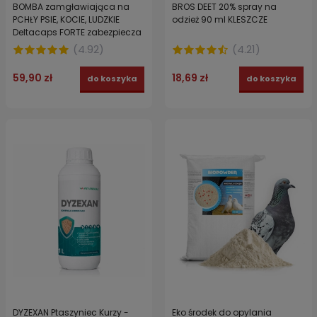
BOMBA zamgławiająca na
BROS DEET 20% spray na
PCHŁY PSIE, KOCIE, LUDZKIE
odzież 90 ml KLESZCZE
Deltacaps FORTE zabezpiecza
do 100 m3
(
4.92
)
(
4.21
)
59,90 zł
18,69 zł
do koszyka
do koszyka
DYZEXAN Ptaszyniec Kurzy -
Eko środek do opylania