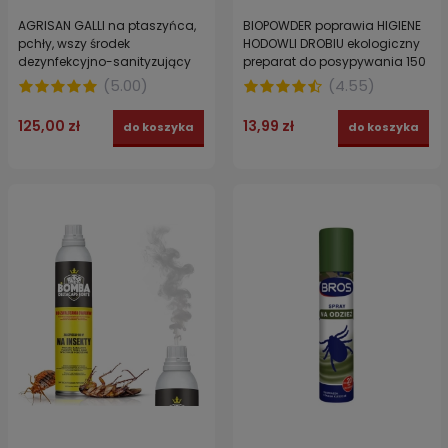
AGRISAN GALLI na ptaszyńca,
BIOPOWDER poprawia HIGIENE
pchły, wszy środek
HODOWLI DROBIU ekologiczny
dezynfekcyjno-sanityzujący
preparat do posypywania 150
dla drobiu 15 kg
g
(
5.00
)
(
4.55
)
125,00 zł
13,99 zł
do koszyka
do koszyka