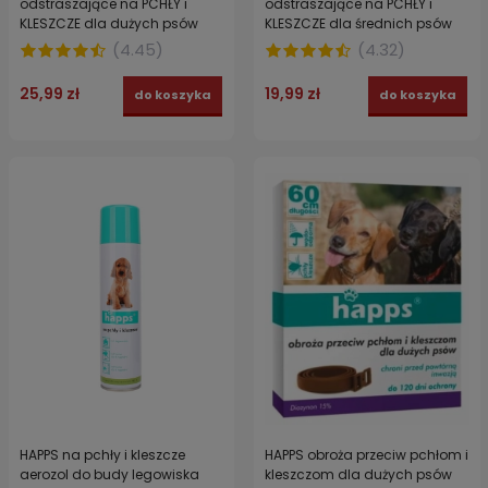
odstraszające na PCHŁY i
odstraszające na PCHŁY i
KLESZCZE dla dużych psów
KLESZCZE dla średnich psów
(20-40 kg)
(10-20 kg)
(
4.45
)
(
4.32
)
25,99 zł
19,99 zł
do koszyka
do koszyka
HAPPS na pchły i kleszcze
HAPPS obroża przeciw pchłom i
aerozol do budy legowiska
kleszczom dla dużych psów