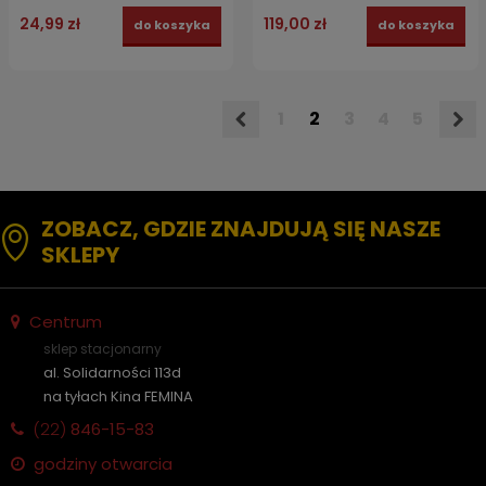
24,99 zł
119,00 zł
do koszyka
do koszyka
1
2
3
4
5
ZOBACZ, GDZIE ZNAJDUJĄ SIĘ NASZE
SKLEPY
Centrum
sklep stacjonarny
al. Solidarności 113d
na tyłach Kina FEMINA
(22)
846-15-83
godziny otwarcia